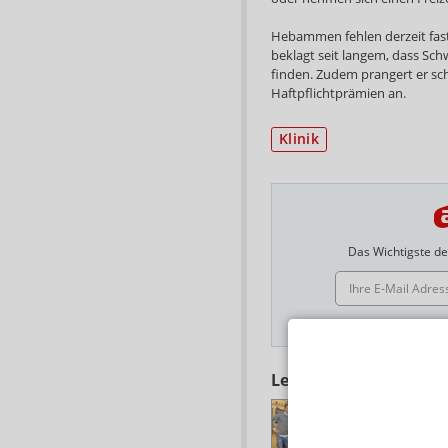
Hebammen fehlen derzeit fas
beklagt seit langem, dass S
finden. Zudem prangert er sc
Haftpflichtprämien an.
Klinik
Das Wichtigste des
E-MAIL ADRESSE
Hinweis
Lesen Sie auch
SPRECHSTUNDE
Hebamme berät in