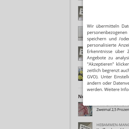
GEBURTSMEDIZIN
Schwere Geburt:
Wir übermitteln Dat
KUNDENBERATUN
personenbezogenen 
PTA: „Mütter sind 
speichern und /oder
personalisierte Anz
HEBAMMEN GESU
Erkenntnisse über 
Personalmangel im
Angebote zu analys
"Akzeptieren" klicke
HEBAMMENTAG
zeitlich begrenzt auc
Hebammen: Zu weni
GVO). Unter Einstel
ändern oder Datenver
werden. Weitere Info
Neuere Artikel zum 
TARIFEINIGUNG F
Zweimal 2,5 Proze
HEBAMMEN-MAN