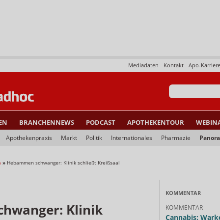
Mediadaten
Kontakt
Apo-Karrier
EN
BRANCHENNEWS
PODCAST
APOTHEKENTOUR
WEBIN
Apothekenpraxis
Markt
Politik
Internationales
Pharmazie
Panor
a
»
Hebammen schwanger: Klinik schließt Kreißsaal
KOMMENTAR
hwanger: Klinik
KOMMENTAR
Cannabis: Warke