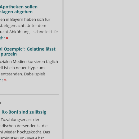
 Apotheken sollen
nlagen abgeben
en in Bayern haben sich für
starkgemacht. Unter dem
ucht Abkühlung – schnelle Hilfe
hr
»
l Ozempic“: Gelatine lässt
 purzeln
ozialen Medien kursieren täglich
ll ist ein neuer Hype um
entstanden. Dabei spielt
hr
»
T
 Rx-Boni sind zulässig
Zuzahlungserlass der
ndischen Versender ist die
i wieder hochgekocht. Das
ministerium (BMG) hat...