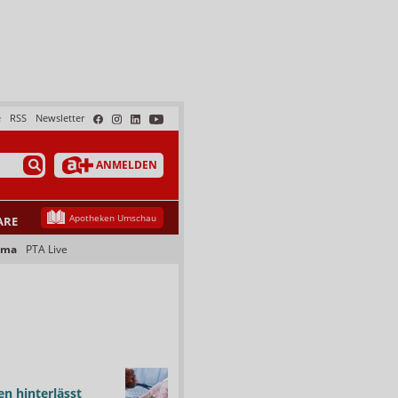
e
RSS
Newsletter
ANMELDEN
Apotheken Umschau
ARE
ama
PTA Live
n hinterlässt