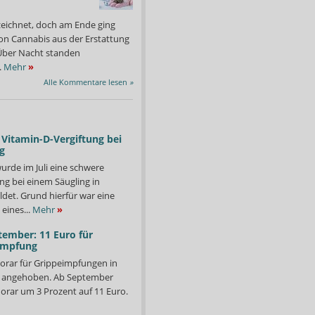
zeichnet, doch am Ende ging
on Cannabis aus der Erstattung
: Über Nacht standen
.
Mehr
»
Alle Kommentare lesen
»
Vitamin-D-Vergiftung bei
g
urde im Juli eine schwere
ng bei einem Säugling in
det. Grund hierfür war eine
eines...
Mehr
»
tember: 11 Euro für
impfung
orar für Grippeimpfungen in
d angehoben. Ab September
orar um 3 Prozent auf 11 Euro.