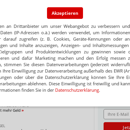
Akzeptieren
 Hebammenberuf im Umbruch
PORTRÄT
TABAKENTWÖ
en an Drittanbieter um unser Webangebot zu verbessern und 
G
FAQ: Nikotin au
Daten (IP-Adressen o.ä.) werden verwendet, um Informationen
ein schwieriges Thema“
Arzneimittel zur
 darauf zugreifen (z. B. Cookies, Geräte-Kennungen oder an
werden von den Ka
eigen und Inhalte anzuzeigen, Anzeigen- und Inhaltsmessung
Verordnungsfähig s
CHT
Zielgruppen und Produktentwicklungen zu gewinnen sowie 
verschreibungspfli
 Kreißsaal
ieren und dafür Marketing machen und den Erfolg messen 
Mehr
»
n, stimmen Sie diesen Datenverarbeitungen (jederzeit widerrufl
h Ihre Einwilligung zur Datenverarbeitung außerhalb des EWR (Art.
g Geld für gute Versorgung
lungen oder über die Datenschutzerklärung können Sie Ihre Ein
arbeitungen ablehnen. Diese Einwilligung ist freiwillig und kann
rmationen finden Sie in der
Datenschutzerklärung
.
Ne
Thema
ÜR HELIOS-ÄRZTE
nt mehr Geld
E-MAIL ADRESS
GEL
Jet