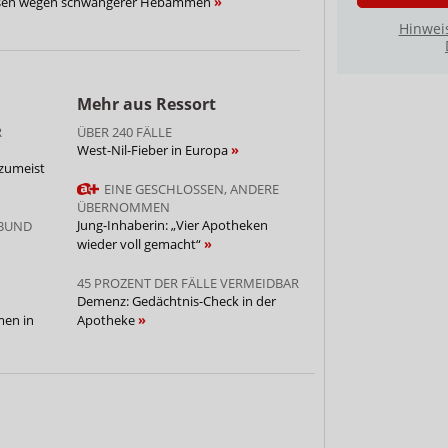
ossen wegen schwangerer Hebammen
Hinwei
Mehr aus Ressort
R
ÜBER 240 FÄLLE
West-Nil-Fieber in Europa
 zumeist
EINE GESCHLOSSEN, ANDERE
ÜBERNOMMEN
Jung-Inhaberin: „Vier Apotheken
NBUND
wieder voll gemacht“
45 PROZENT DER FÄLLE VERMEIDBAR
Demenz: Gedächtnis-Check in der
en in
Apotheke