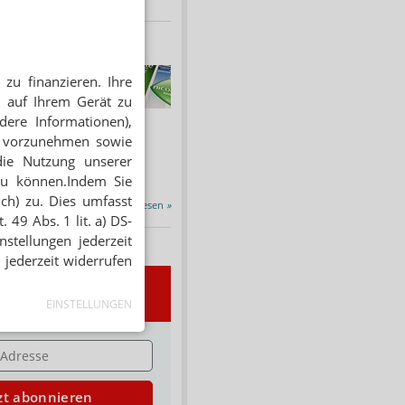
HNUNG
zu finanzieren. Ihre
f Rezept
 auf Ihrem Gerät zu
 Tabakentwöhnung
dere Informationen),
ssen erstattet.
en vorzunehmen sowie
ind nikotinhaltige nicht
die Nutzung unserer
chtige Präparate sowie...
zu können.Indem Sie
ich) zu. Dies umfasst
Alle Porträts lesen
»
 49 Abs. 1 lit. a) DS-
stellungen jederzeit
 jederzeit widerrufen
wsletter
EINSTELLUNGEN
E
zt abonnieren