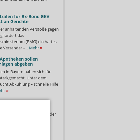
trafen für Rx-Boni: GKV
t an Gerichte
er anhaltenden Verstöße gegen
g fordert das
ministerium (BMG) ein hartes
e Versender –...
Mehr
»
 Apotheken sollen
nlagen abgeben
en in Bayern haben sich für
starkgemacht. Unter dem
ucht Abkühlung – schnelle Hilfe
hr
»
-Hand-Medikamente:
abgabe nicht verboten
te Arzneimittel werden in der
il aber nicht angebrochene
fgrund von Tod,
,...
Mehr
»