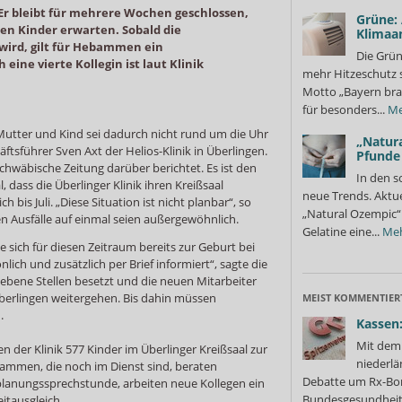
r bleibt für mehrere Wochen geschlossen,
Grüne:
en Kinder erwarten. Sobald die
Klimaa
ird, gilt für Hebammen ein
Die Grün
eine vierte Kollegin ist laut Klinik
mehr Hitzeschutz 
Motto „Bayern bra
für besonders...
Me
Mutter und Kind sei dadurch nicht rund um die Uhr
„Natura
ftsführer Sven Axt der Helios-Klinik in Überlingen.
Pfunde
hwäbische Zeitung darüber berichtet. Es ist den
In den s
 dass die Überlinger Klinik ihren Kreißsaal
neue Trends. Aktue
h bis Juli. „Diese Situation ist nicht planbar“, so
„Natural Ozempic“ 
len Ausfälle auf einmal seien außergewöhnlich.
Gelatine eine...
Me
e sich für diesen Zeitraum bereits zur Geburt bei
ich und zusätzlich per Brief informiert“, sagte die
ebene Stellen besetzt und die neuen Mitarbeiter
 Überlingen weitergehen. Bis dahin müssen
MEIST KOMMENTIER
.
Kassen:
Mit dem 
n der Klinik 577 Kinder im Überlinger Kreißsaal zur
niederlä
ammen, die noch im Dienst sind, beraten
Debatte um Rx-Bon
lanungssprechstunde, arbeiten neue Kollegen ein
Bundesgesundheits
itausgleich.