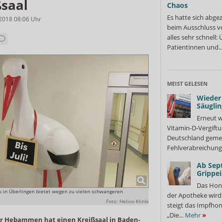
ßsaal
Chaos
Es hatte sich abge
.2018 08:06
Uhr
beim Ausschluss v
alles sehr schnell
Patientinnen und..
MEIST GELESEN
Wieder 
Säuglin
Erneut w
Vitamin-D-Vergiftu
Deutschland gemel
Fehlverabreichung 
Ab Sep
Grippe
Das Hon
ik in Überlingen bietet wegen zu vielen schwangeren
der Apotheke wir
Foto: Helios-Klinik
steigt das Impfhon
„Die...
Mehr
»
r Hebammen hat einen Kreißsaal in Baden-