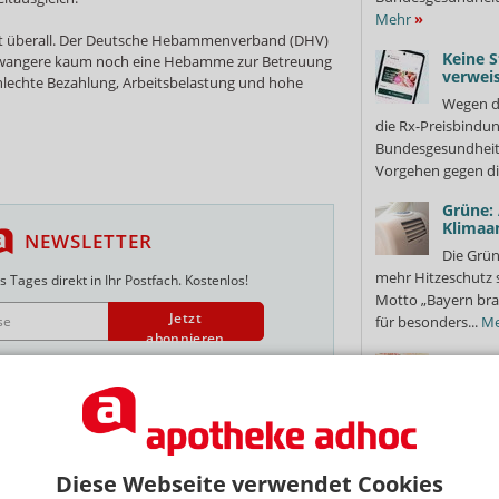
Mehr
»
t überall. Der Deutsche Hebammenverband (DHV)
Keine S
chwangere kaum noch eine Hebamme zur Betreuung
verweis
hlechte Bezahlung, Arbeitsbelastung und hohe
Wegen d
die Rx-Preisbindun
Bundesgesundheits
Vorgehen gegen di
Grüne:
Klimaa
NEWSLETTER
Die Grün
mehr Hitzeschutz 
 Tages direkt in Ihr Postfach. Kostenlos!
Motto „Bayern bra
Jetzt
für besonders...
Me
abonnieren
Second
 zum Newsletter & Datenschutz
Wieder
Ungenutz
Regel entsorgt. We
Packungen, die au
 Apotheke
Therapieumstellung
Diese Webseite verwendet Cookies