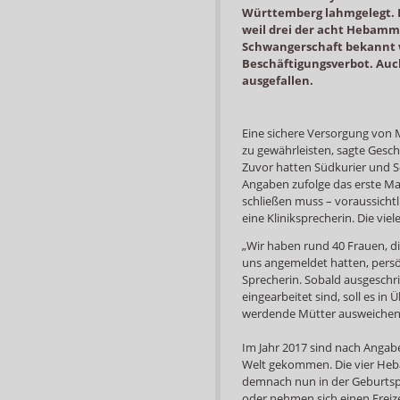
Württemberg lahmgelegt. E
weil drei der acht Hebamm
Schwangerschaft bekannt w
Beschäftigungsverbot. Auch 
ausgefallen.
Eine sichere Versorgung von 
zu gewährleisten, sagte Geschä
Zuvor hatten Südkurier und Sc
Angaben zufolge das erste Mal,
schließen muss – voraussichtlic
eine Kliniksprecherin. Die vie
„Wir haben rund 40 Frauen, di
uns angemeldet hatten, persönl
Sprecherin. Sobald ausgeschri
eingearbeitet sind, soll es in
werdende Mütter ausweichen
Im Jahr 2017 sind nach Angabe
Welt gekommen. Die vier Heb
demnach nun in der Geburtsp
oder nehmen sich einen Freize