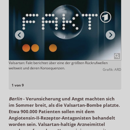
ern
Valsartan: Fakt berichtet über eine der größten Rückrufwellen
Hof i
weltweit und deren Konsequenzen.
Priva
ADHOC
Grafik: ARD
macht
er se
1 von 9
Berlin
-
Verunsicherung und Angst machten sich
im Sommer breit, als die Valsartan-Bombe platzte.
Etwa 900.000 Patienten sollen mit dem
Angiotensin-II-Rezeptor-Antagonisten behandelt
worden sein. Valsartan-haltige Arzneimittel