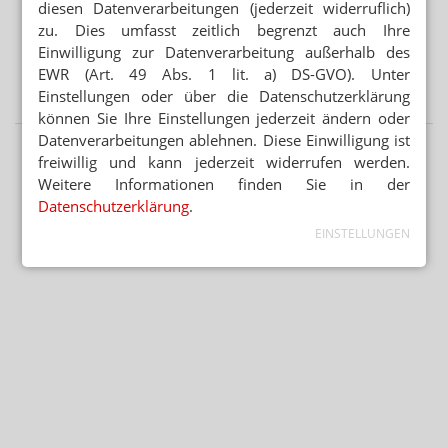
Legalisierung
diesen Datenverarbeitungen (jederzeit widerruflich)
zu. Dies umfasst zeitlich begrenzt auch Ihre
„ES GEHT UM DIE ZUKUNFT UNSERER KINDER“
Einwilligung zur Datenverarbeitung außerhalb des
Kinder und soziale Medien: Ärzte kritisieren
EWR (Art. 49 Abs. 1 lit. a) DS-GVO). Unter
Elternversagen
Einstellungen oder über die Datenschutzerklärung
können Sie Ihre Einstellungen jederzeit ändern oder
Datenverarbeitungen ablehnen. Diese Einwilligung ist
freiwillig und kann jederzeit widerrufen werden.
Weitere Informationen finden Sie in der
Datenschutzerklärung
.
EINSTELLUNGEN