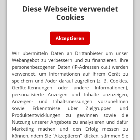
Diese Webseite verwendet
Cookies
Mehr zum Thema
„ZUNEHMENDE BEREITSCHAFT, SELBST ZU ZAHLEN“
Akzeptieren
Ab BMI von 35: Lilly-Chef fordert Erstattung von
Mounjaro
Wir übermitteln Daten an Drittanbieter um unser
BMG VERTEIDIGT PREISBINDUNG
Webangebot zu verbessern und zu finanzieren. Ihre
Piechotta: Rx-Boni auch für Vor-Ort-Apotheken
personenbezogenen Daten (IP-Adressen o.ä.) werden
verwendet, um Informationen auf Ihrem Gerät zu
GKV-SPARPAKET
speichern und /oder darauf zugreifen (z. B. Cookies,
Beitragserhöhung im Stillen?
Geräte-Kennungen oder andere Informationen),
personalisierte Anzeigen und Inhalte anzuzeigen,
Anzeigen- und Inhaltsmessungen vorzunehmen
Mehr aus Ressort
sowie Erkenntnisse über Zielgruppen und
TEAM KÄMPFT UM KOLLEGEN
Produktentwicklungen zu gewinnen sowie die
Apotheker muss als PKA arbeiten
Nutzung unserer Angebote zu analysieren und dafür
„GERECHT! GESUND! GENIESSEN!“
Marketing machen und den Erfolg messen zu
Hanfparade: Demonstranten fordern umfassende
können.Indem Sie "Akzeptieren" klicken, stimmen Sie