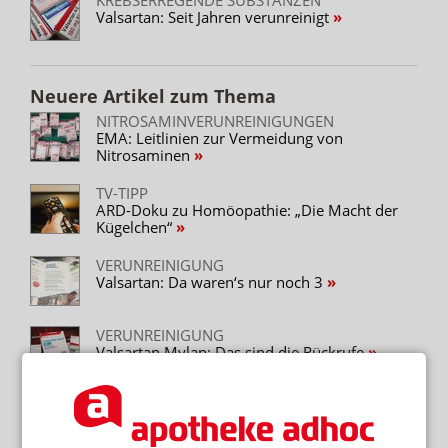
Valsartan: Seit Jahren verunreinigt
Neuere Artikel zum Thema
NITROSAMINVERUNREINIGUNGEN
EMA: Leitlinien zur Vermeidung von
Nitrosaminen
TV-TIPP
ARD-Doku zu Homöopathie: „Die Macht der
Kügelchen“
VERUNREINIGUNG
Valsartan: Da waren‘s nur noch 3
VERUNREINIGUNG
Valsartan Mylan: Das sind die Rückrufe
NDEA-VERUNREINIGUNG
Schon zweimal umgestellt: Rentnerin
verzweifelt wegen Valsartan