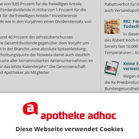
e von 9,85 Prozent für die freiwilligen Anteile
Rabattverbot für A
̈rderdividende in Höhe von 1 Prozent für die
auch Versandapot
 für die freiwilligen Anteile.“ Investierende
RKI: Fa
eile wie in den Vorjahren einen Dividendensatz von
Todesfä
In diese
rund 40 Prozent des Jahresüberschusses
des Robert Koch-In
 die Gesamtdividende gegenüber dem Vorjahr um
bereits fast 10.0
ei in der Branche „eine absolute Spitzenleistung.
Temperaturen...
M
sschüttungsquote der Noweda damit auch deutlich
 Quote aller börsennotierten Aktienunternehmen im
Keine S
r das letzte Kalenderjahr.“ Die Genossenschaft
verweis
d Apotheker als Mitglieder.
Wegen d
die Rx-Preisbindun
Bundesgesundheits
Vorgehen gegen di
Cannabi
NEWSLETTER
Chaos
Es hatte
 Tages direkt in Ihr Postfach. Kostenlos!
Ende ging beim Au
Diese Webseite verwendet Cookies
Erstattung alles s
Jetzt
Patientinnen...
Me
abonnieren