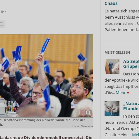
Chaos
Es hatte sich abge
Uhr
beim Ausschluss v
alles sehr schnell
Patientinnen und..
MEIST GELESEN
Ab Sep
Grippe
Das Hon
der Apotheke wir
steigt das Impfhon
„Die...
Mehr
»
„Natura
Pfunde
In den s
esellschafterversammlung der Noweda wurde die Höhe der
neue Trends. Aktue
lt.
Foto: Noweda
„Natural Ozempic“ 
Gelatine eine...
Me
da das neue Dividendenmodell umgesetzt. Die