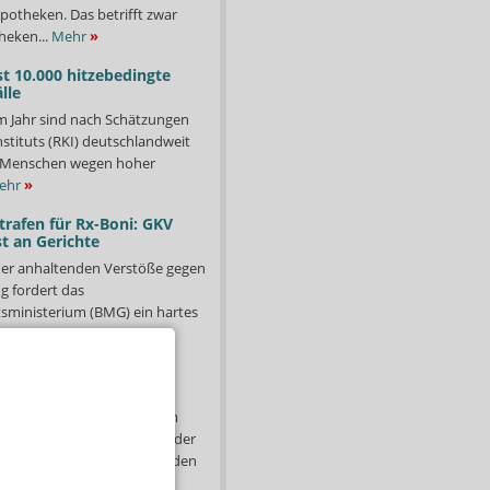
potheken. Das betrifft zwar
heken...
Mehr
»
st 10.000 hitzebedingte
lle
m Jahr sind nach Schätzungen
stituts (RKI) deutschlandweit
00 Menschen wegen hoher
ehr
»
trafen für Rx-Boni: GKV
t an Gerichte
er anhaltenden Verstöße gegen
g fordert das
ministerium (BMG) ein hartes
e Versender –...
Mehr
»
s: Warken hinterlässt
 sich abgezeichnet, doch am
sschluss von Cannabis aus der
ehr schnell: Über Nacht standen
hr
»