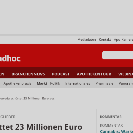
Mediadaten
Kontakt
Apo-Karrier
EN
BRANCHENNEWS
PODCAST
APOTHEKENTOUR
WEBIN
Apothekenpraxis
Markt
Politik
Internationales
Pharmazie
Panora
oweda schüttet 23 Millionen Euro aus
TGLIEDER
KOMMENTAR
tet 23 Millionen Euro
KOMMENTAR
Cannabis: Warke