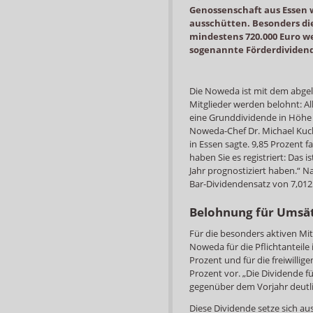
Genossenschaft aus Essen w
ausschütten. Besonders di
mindestens 720.000 Euro we
sogenannte Förderdividen
Die Noweda ist mit dem abgel
Mitglieder werden belohnt: Al
eine Grunddividende in Höhe v
Noweda-Chef Dr. Michael Kuc
in Essen sagte. 9,85 Prozent fall
haben Sie es registriert: Das i
Jahr prognostiziert haben.“ N
Bar-Dividendensatz von 7,012
Belohnung für Umsät
Für die besonders aktiven Mit
Noweda für die Pflichtanteile
Prozent und für die freiwilli
Prozent vor. „Die Dividende fu
gegenüber dem Vorjahr deutli
Diese Dividende setze sich au