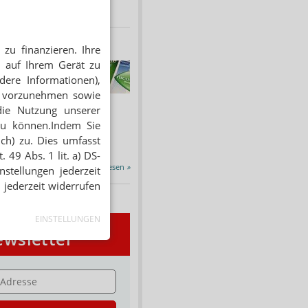
zu finanzieren. Ihre
 auf Ihrem Gerät zu
HNUNG
dere Informationen),
f Rezept
en vorzunehmen sowie
 Tabakentwöhnung
die Nutzung unserer
ssen erstattet.
zu können.Indem Sie
ind nikotinhaltige nicht
chtige Präparate sowie...
ich) zu. Dies umfasst
 49 Abs. 1 lit. a) DS-
Alle Porträts lesen
»
stellungen jederzeit
 jederzeit widerrufen
EINSTELLUNGEN
wsletter
E