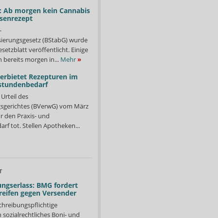
: Ab morgen kein Cannabis
ssenrezept
-
isierungsgesetz (BStabG) wurde
etzblatt veröffentlicht. Einige
 bereits morgen in...
Mehr
»
verbietet Rezepturen im
stundenbedarf
Urteil des
sgerichtes (BVerwG) vom März
r den Praxis- und
f tot. Stellen Apotheken...
T
ngserlass: BMG fordert
reifen gegen Versender
chreibungspflichtige
in sozialrechtliches Boni- und