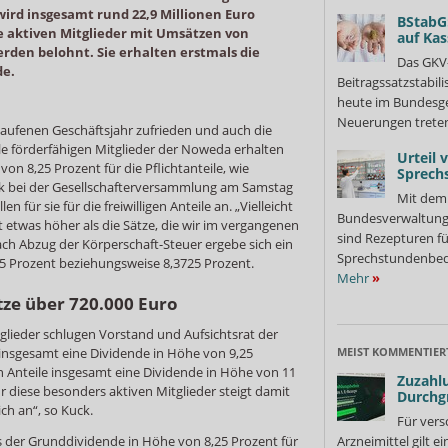
ird insgesamt rund 22,9 Millionen Euro
BStabG
e aktiven Mitglieder mit Umsätzen von
auf Ka
rden belohnt. Sie erhalten erstmals die
Das GKV
de.
Beitragssatzstabil
heute im Bundesges
Neuerungen treten
aufenen Geschäftsjahr zufrieden und auch die
le förderfähigen Mitglieder der Noweda erhalten
Urteil 
on 8,25 Prozent für die Pflichtanteile, wie
Sprech
k bei der Gesellschafterversammlung am Samstag
Mit dem 
en für sie für die freiwilligen Anteile an. „Vielleicht
Bundesverwaltung
st etwas höher als die Sätze, die wir im vergangenen
sind Rezepturen fü
ach Abzug der Körperschaft-Steuer ergebe sich ein
Sprechstundenbedar
5 Prozent beziehungsweise 8,3725 Prozent.
Mehr
»
ze über 720.000 Euro
glieder schlugen Vorstand und Aufsichtsrat der
 insgesamt eine Dividende in Höhe von 9,25
MEIST KOMMENTIER
gen Anteile insgesamt eine Dividende in Höhe von 11
Zuzahlu
̈r diese besonders aktiven Mitglieder steigt damit
Durchg
ch an“, so Kuck.
Für vers
s der Grunddividende in Höhe von 8,25 Prozent für
Arzneimittel gilt e