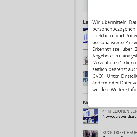
Hinweis
Lesen Sie auch
Wir übermitteln Dat
personenbezogenen 
GROSSHÄNDLE
speichern und /oder
Apothekeninsolven
personalisierte Anz
Erkenntnisse über 
NOWEDA ÜBE
Angebote zu analys
Kuck: Lauterbach 
"Akzeptieren" klicke
zeitlich begrenzt auc
ERSTMALS NE
GVO). Unter Einstel
Noweda steigert Ge
ändern oder Datenver
werden. Weitere Info
Neuere Artikel zum 
41 MILLIONEN EU
Noweda spendiert 
KUCK TRIFFT HAU