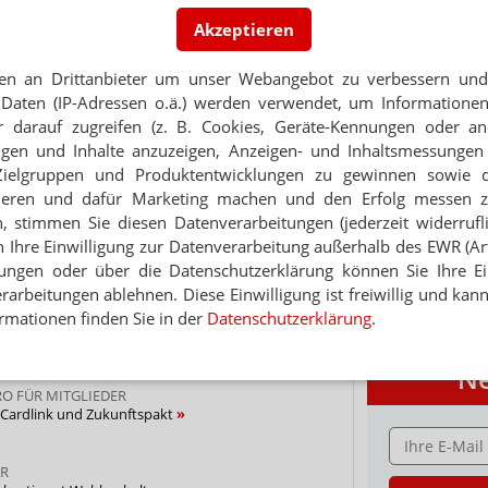
 zum Newsletter & Datenschutz
Akzeptieren
PORTRÄT
en an Drittanbieter um unser Webangebot zu verbessern und 
Daten (IP-Adressen o.ä.) werden verwendet, um Informationen
TABAKENTWÖ
R ALS GLÄUBIGER
 darauf zugreifen (z. B. Cookies, Geräte-Kennungen oder an
FAQ: Nikotin au
zen: Noweda fehlen 2,3 Millionen
eigen und Inhalte anzuzeigen, Anzeigen- und Inhaltsmessung
Arzneimittel zur
Zielgruppen und Produktentwicklungen zu gewinnen sowie 
werden von den Ka
RNIMMT CARDLINK-GEBÜHREN
ieren und dafür Marketing machen und den Erfolg messen 
Verordnungsfähig s
öffnet Markt für Kettenkonzerne
verschreibungspfli
n, stimmen Sie diesen Datenverarbeitungen (jederzeit widerrufl
Mehr
»
h Ihre Einwilligung zur Datenverarbeitung außerhalb des EWR (Art.
UE DIVIDENDE
lungen oder über die Datenschutzerklärung können Sie Ihre Ein
winn, plant Investitionen
arbeitungen ablehnen. Diese Einwilligung ist freiwillig und kann
rmationen finden Sie in der
Datenschutzerklärung
.
Thema
Ne
RO FÜR MITGLIEDER
Cardlink und Zukunftspakt
E-MAIL ADRESS
ER