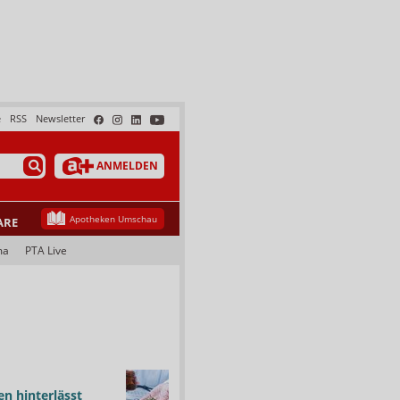
e
RSS
Newsletter
ANMELDEN
Apotheken Umschau
ARE
ma
PTA Live
n hinterlässt