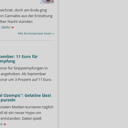
zeichnet, doch am Ende ging
on Cannabis aus der Erstattung
: Über Nacht standen
.
Mehr
»
Alle Kommentare lesen
»
tember: 11 Euro für
impfung
orar für Grippeimpfungen in
d angehoben. Ab September
orar um 3 Prozent auf 11 Euro.
l Ozempic“: Gelatine lässt
 purzeln
ozialen Medien kursieren täglich
ll ist ein neuer Hype um
entstanden. Dabei spielt
hr
»