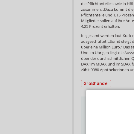
die Pflichtanteile sowie in Höh
zusammen. „Dazu kommt die Fo
Pflichtanteile und 1,15 Prozent
Mitglieder sollen auf ihre Ant
4,25 Prozent erhalten.
Insgesamt werden laut Kuck 
ausgeschüttet. „Somit steigt
über eine Million Euro.“ Das s
Und im Übrigen liegt die Au
über der durchschnittlichen
DAX; im MDAX und im SDAX fü
zählt 9380 Apothekerinnen un
Großhandel
Das Wichtigste des
E-MAIL ADRESSE