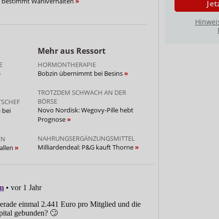
 bestimmt Wahlverhalten
Jet
Hinwei
Mehr aus Ressort
E
HORMONTHERAPIE
e
Bobzin übernimmt bei Besins
TROTZDEM SCHWACH AN DER
BÖRSE
TSCHEF
Novo Nordisk: Wegovy-Pille hebt
 bei
Prognose
NAHRUNGSERGÄNZUNGSMITTEL
EN
Milliardendeal: P&G kauft Thorne
allen