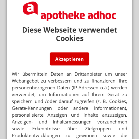
ALBVVG im Bundesgesetzblatt / Beratung
manipuliert? / Schwangeren-NEM
„ungenügend“ / Notdienst: 0 €
KLAGE DER DEUTSCHEN UMWELTHILFE
„Umweltneutrale” Eigenmarke: Schlappe für
Diese Webseite verwendet
dm
Cookies
Akzeptieren
Mehr zum Thema
„GERECHT! GESUND! GENIESSEN!“
Wir übermitteln Daten an Drittanbieter um unser
Hanfparade: Demonstranten fordern umfassende
Webangebot zu verbessern und zu finanzieren. Ihre
Legalisierung
personenbezogenen Daten (IP-Adressen o.ä.) werden
„ES GEHT UM DIE ZUKUNFT UNSERER KINDER“
verwendet, um Informationen auf Ihrem Gerät zu
Kinder und soziale Medien: Ärzte kritisieren
speichern und /oder darauf zugreifen (z. B. Cookies,
Elternversagen
Geräte-Kennungen oder andere Informationen),
personalisierte Anzeigen und Inhalte anzuzeigen,
„DIESE REGIERUNG MUSS WEG“
Anzeigen- und Inhaltsmessungen vorzunehmen
Protest gegen die Bundesregierung
sowie Erkenntnisse über Zielgruppen und
Produktentwicklungen zu gewinnen sowie die