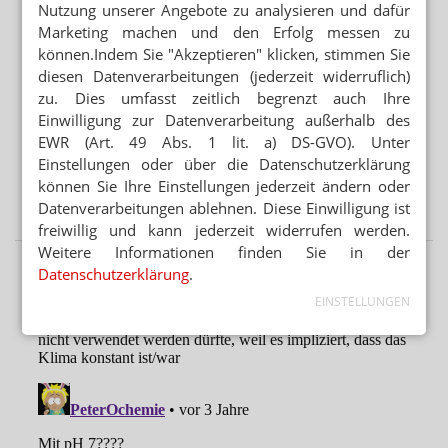
Nutzung unserer Angebote zu analysieren und dafür
Mehr aus Ressort
Marketing machen und den Erfolg messen zu
DEAL LÄSST AUF SICH WARTEN
können.Indem Sie "Akzeptieren" klicken, stimmen Sie
Platform Group: Polstermöbel vor AEP
diesen Datenverarbeitungen (jederzeit widerruflich)
zu. Dies umfasst zeitlich begrenzt auch Ihre
PARTNER VON RX-PLATTFORMEN
Einwilligung zur Datenverarbeitung außerhalb des
Abnehmspritzen: Reimporteur spielt Versandapotheke
EWR (Art. 49 Abs. 1 lit. a) DS-GVO). Unter
Einstellungen oder über die Datenschutzerklärung
RX-MEDIKAMENTE OHNE REZEPT
können Sie Ihre Einstellungen jederzeit ändern oder
Warteliste: Abnehmpille als Monatsabo
Datenverarbeitungen ablehnen. Diese Einwilligung ist
freiwillig und kann jederzeit widerrufen werden.
Weitere Informationen finden Sie in der
Datenschutzerklärung
.
EINSTELLUNGEN