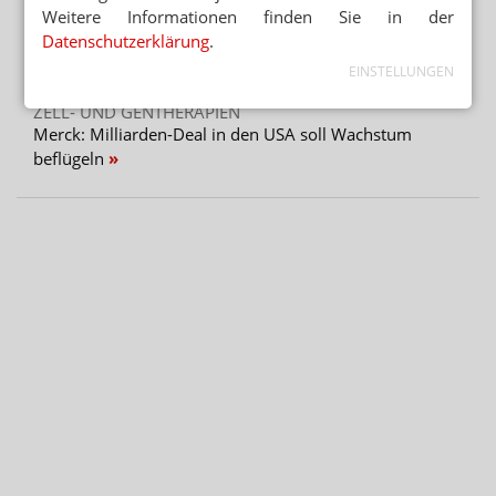
Weitere Informationen finden Sie in der
Datenschutzerklärung
.
RX-MEDIKAMENTE OHNE REZEPT
Warteliste: Abnehmpille als Monatsabo
EINSTELLUNGEN
ZELL- UND GENTHERAPIEN
Merck: Milliarden-Deal in den USA soll Wachstum
beflügeln