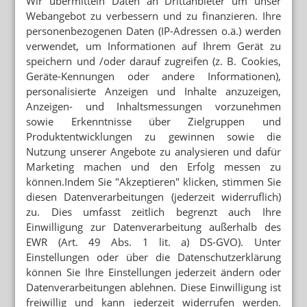
Wir übermitteln Daten an Drittanbieter um unser
GROSSHANDEL
Webangebot zu verbessern und zu finanzieren. Ihre
Staatsministerin Klepsch bei Gehe
personenbezogenen Daten (IP-Adressen o.ä.) werden
verwendet, um Informationen auf Ihrem Gerät zu
speichern und /oder darauf zugreifen (z. B. Cookies,
Geräte-Kennungen oder andere Informationen),
Mehr zum Thema
personalisierte Anzeigen und Inhalte anzuzeigen,
Anzeigen- und Inhaltsmessungen vorzunehmen
DEAL LÄSST AUF SICH WARTEN
sowie Erkenntnisse über Zielgruppen und
Platform Group: Polstermöbel vor AEP
Produktentwicklungen zu gewinnen sowie die
TEMPERATURKONTROLLE
Nutzung unserer Angebote zu analysieren und dafür
Apotheker: „Wir können keine Wirksamkeit garantieren“
Marketing machen und den Erfolg messen zu
können.Indem Sie "Akzeptieren" klicken, stimmen Sie
diesen Datenverarbeitungen (jederzeit widerruflich)
FREITAG WIRD AUFSICHTSRATSCHEF
zu. Dies umfasst zeitlich begrenzt auch Ihre
Phoenix übernimmt Kontrolle bei Linda
Einwilligung zur Datenverarbeitung außerhalb des
EWR (Art. 49 Abs. 1 lit. a) DS-GVO). Unter
Einstellungen oder über die Datenschutzerklärung
Mehr aus Ressort
können Sie Ihre Einstellungen jederzeit ändern oder
PARTNER VON RX-PLATTFORMEN
Datenverarbeitungen ablehnen. Diese Einwilligung ist
Abnehmspritzen: Reimporteur spielt Versandapotheke
freiwillig und kann jederzeit widerrufen werden.