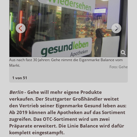
Aus nach fast 30 Jahren: Gehe nimmt die Eigenmarke Balance vom
Statt
 Gehe
Markt.
Gesun
Foto: Gehe
sein 
1 von 51
Berlin
-
Gehe will mehr eigene Produkte
verkaufen. Der Stuttgarter Großhändler weitet
den Vertrieb seiner Eigenmarke Gesund leben aus:
Ab 2019 können alle Apotheken auf das Sortiment
zugreifen. Das OTC-Sortiment wird um zwei
Präparate erweitert. Die Linie Balance wird dafür
komplett eingestampft.