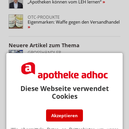
„Apotheken können vom LEH lernen“
OTC-PRODUKTE
Eigenmarken: Waffe gegen den Versandhandel
Neuere Artikel zum Thema
GROSSHÄNDLER
Gehe bringt ASS-Präparat
NEUE IMAGE-KAMPAGNE
Gehe und die Schwiegermutter
Diese Webseite verwendet
GROSSHÄNDLER
Cookies
Noweda bringt OTC-Eigenmarke
APOTHEKENKOOPERATIONEN
Akzeptieren
Gesund leben feiert im Camper