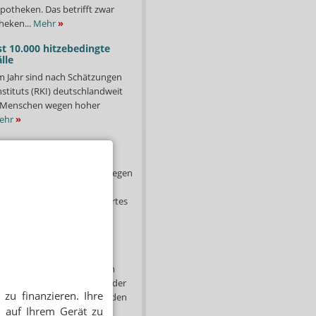
potheken. Das betrifft zwar
heken...
Mehr
»
st 10.000 hitzebedingte
lle
m Jahr sind nach Schätzungen
stituts (RKI) deutschlandweit
00 Menschen wegen hoher
ehr
»
trafen für Rx-Boni: GKV
t an Gerichte
er anhaltenden Verstöße gegen
g fordert das
ministerium (BMG) ein hartes
e Versender –...
Mehr
»
s: Warken hinterlässt
 sich abgezeichnet, doch am
sschluss von Cannabis aus der
zu finanzieren. Ihre
ehr schnell: Über Nacht standen
 auf Ihrem Gerät zu
hr
»