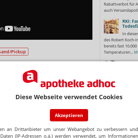
Rabattverbot für A
auch Versandapot
RKI: Fa
Todesfä
In diese
des Robert Koch-In
bereits fast 10.0
sand/Pickup
Temperaturen...
M
Keine S
verweis
Wegen d
die Rx-Preisbindun
NEWSLETTER
Bundesgesundheits
Vorgehen gegen di
Diese Webseite verwendet Cookies
 Tages direkt in Ihr Postfach. Kostenlos!
Cannabi
Jetzt
Chaos
abonnieren
Akzeptieren
Es hatte
 zum Newsletter & Datenschutz
Ende ging beim Au
en an Drittanbieter um unser Webangebot zu verbessern und 
Erstattung alles s
Daten (IP-Adressen o.ä.) werden verwendet, um Informationen
Patientinnen...
Me