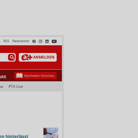
e
RSS
Newsletter
ANMELDEN
Apotheken Umschau
ARE
ma
PTA Live
n hinterlässt