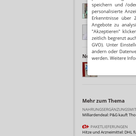
speichern und /oder
INSGESAMT E
personalisierte Anz
Kaufland: „Apothe
Erkenntnisse über 
Angebote zu analys
PILOTPROJEK
"Akzeptieren" klicke
Fünf Standorte: K
zeitlich begrenzt auc
GVO). Unter Einstel
ändern oder Datenver
Neuere Artikel zum 
werden. Weitere Info
INHABER REA
In der Sparkasse: 
Mehr zum Thema
NAHRUNGSERGÄNZUNGSMIT
Milliardendeal: P&G kauft Th
PAKETLIEFERUNGEN
Hitze und Arzneimittel: DHL fü