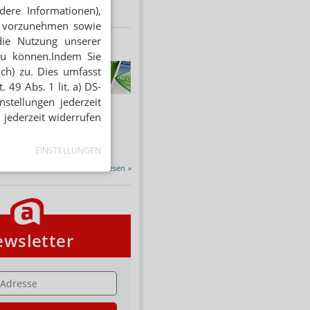
dere Informationen),
en vorzunehmen sowie
die Nutzung unserer
zu können.Indem Sie
HNUNG
ich) zu. Dies umfasst
f Rezept
 49 Abs. 1 lit. a) DS-
 Tabakentwöhnung
stellungen jederzeit
ssen erstattet.
 jederzeit widerrufen
ind nikotinhaltige nicht
chtige Präparate sowie...
EINSTELLUNGEN
Alle Porträts lesen
»
wsletter
E