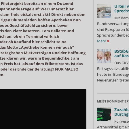
 Pilotprojekt bereits an einem Dutzend
Urteil 
 spannende Frage auf: Wer umarmt hier
Sprech
d am Ende eiskalt erstickt? Direkt neben dem
Mit dem 
raurigen Blumenladen hoffen Apotheken nun
Bundesverwaltung
 neues Geschäftsfeld zu sichern, bevor
sind Rezepturen fü
s den Platz besetzen. Tom Bellartz und
Sprechstundenbedar
ich an, ob ein Terminal wirklich
Mehr
»
der ob Kaufland hier schlicht seine
 das Motto „Apotheke können wir auch“
BStabG
trategischen Mietverträgen und der Hoffnung
auf Ka
tze klären wir, warum Bequemlichkeit am
Das GKV
 Preis hat, als auf dem Etikett steht. Ist das
Beitragssatzstabil
e oder das Ende der Beratung? NUR MAL SO
heute im Bundesges
en.
Neuerungen treten
MEIST KOMMENTIER
Zuzahlu
Durchg
Für vers
Arzneimittel gilt e