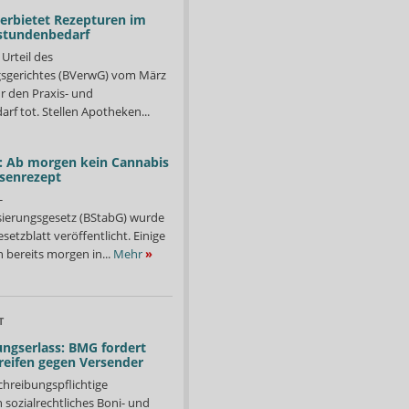
verbietet Rezepturen im
stundenbedarf
Urteil des
sgerichtes (BVerwG) vom März
r den Praxis- und
f tot. Stellen Apotheken...
: Ab morgen kein Cannabis
ssenrezept
-
isierungsgesetz (BStabG) wurde
etzblatt veröffentlicht. Einige
 bereits morgen in...
Mehr
»
T
ngserlass: BMG fordert
reifen gegen Versender
chreibungspflichtige
in sozialrechtliches Boni- und