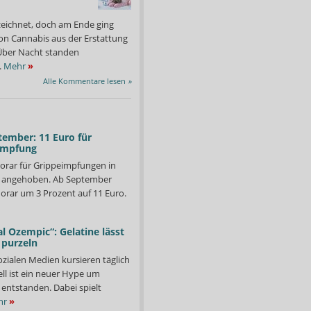
zeichnet, doch am Ende ging
on Cannabis aus der Erstattung
: Über Nacht standen
.
Mehr
»
Alle Kommentare lesen
»
tember: 11 Euro für
impfung
orar für Grippeimpfungen in
d angehoben. Ab September
orar um 3 Prozent auf 11 Euro.
l Ozempic“: Gelatine lässt
 purzeln
ozialen Medien kursieren täglich
ll ist ein neuer Hype um
entstanden. Dabei spielt
hr
»