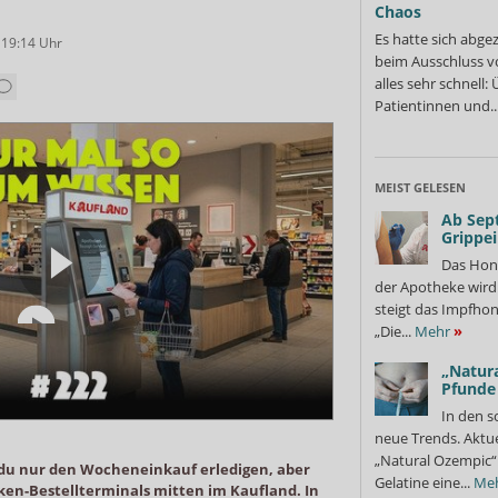
Chaos
Es hatte sich abge
 19:14
Uhr
beim Ausschluss v
alles sehr schnell
Patientinnen und..
MEIST GELESEN
Ab Sep
Grippe
Das Hon
der Apotheke wir
steigt das Impfhon
„Die...
Mehr
»
„Natura
Pfunde
In den s
neue Trends. Aktue
„Natural Ozempic“ 
t du nur den Wocheneinkauf erledigen, aber
Gelatine eine...
Me
eken-Bestellterminals mitten im Kaufland. In