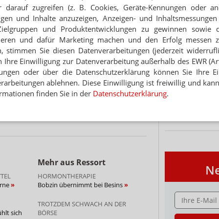
 darauf zugreifen (z. B. Cookies, Geräte-Kennungen oder an
LF TERMINAL-STANDORTE
eigen und Inhalte anzuzeigen, Anzeigen- und Inhaltsmessung
ke, wo immer möglich“
Zielgruppen und Produktentwicklungen zu gewinnen sowie 
PORTRÄT
ieren und dafür Marketing machen und den Erfolg messen 
T MIT APOTHEKER
TABAKENTWÖ
n, stimmen Sie diesen Datenverarbeitungen (jederzeit widerrufl
aufland testet Apothekenterminals
FAQ: Nikotin au
h Ihre Einwilligung zur Datenverarbeitung außerhalb des EWR (Art.
Arzneimittel zur
lungen oder über die Datenschutzerklärung können Sie Ihre Ein
werden von den Ka
arbeitungen ablehnen. Diese Einwilligung ist freiwillig und kann
Verordnungsfähig s
Thema
rmationen finden Sie in der
Datenschutzerklärung
.
verschreibungspfli
GIERT AUF SCHLIESSUNG
Mehr
»
Apothekenterminal rettet Versorgung
Mehr aus Ressort
Ne
TEL
HORMONTHERAPIE
orne
Bobzin übernimmt bei Besins
E-MAIL ADRESS
TROTZDEM SCHWACH AN DER
hlt sich
BÖRSE