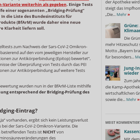
der Apotheke wir
-Variante weiterhin als gegeben
. Einige Tests
steigt das Impfhon
lfe einer sogenannten „Bridging-Prüfung“
„Die...
Mehr
»
n die Liste des Bundesinstituts für
rodukte (BfArM) wurde daher eine neue
Grüne:
e Klarheit liefern soll.
Klimaa
Die Grün
mehr Hitzeschutz 
elltests zum Nachweis der Sars-CoV-2 Omikron-
Motto „Bayern bra
basierend auf den vom jeweiligen Hersteller zur
für besonders...
Me
tionen zur Antikörperbindung (Epitop) bewertet“,
ebnisse der Überprüfung von Tests durch das PEI
Jung-I
onen zur Antikörperbindung auf weitere Tests
wieder
Zum Jahr
Bewertung wurden nun in der BfArM-Liste mithilfe
die Kamp-Apothek
ung entsprechend der Bridging-Prüfung des
wirtschaftlichen G
sowie die...
Mehr
»
dging-Eintrag?
n „Ja“ vorhanden, ergibt sich kein Leistungsverlust
MEIST KOMMENTIER
s bei der Sars-CoV-2 Omikron-Variante. Die
Kassen:
betreffenden Tests ist
NICHT
von
Aminosäureveränderungen des
Mit dem 