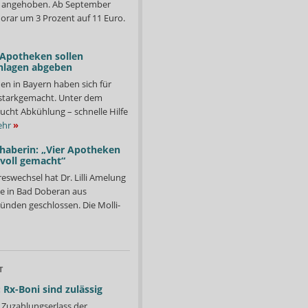
d angehoben. Ab September
orar um 3 Prozent auf 11 Euro.
 Apotheken sollen
nlagen abgeben
en in Bayern haben sich für
starkgemacht. Unter dem
ucht Abkühlung – schnelle Hilfe
hr
»
nhaberin: „Vier Apotheken
 voll gemacht“
eswechsel hat Dr. Lilli Amelung
e in Bad Doberan aus
ründen geschlossen. Die Molli-
T
 Rx-Boni sind zulässig
Zuzahlungserlass der