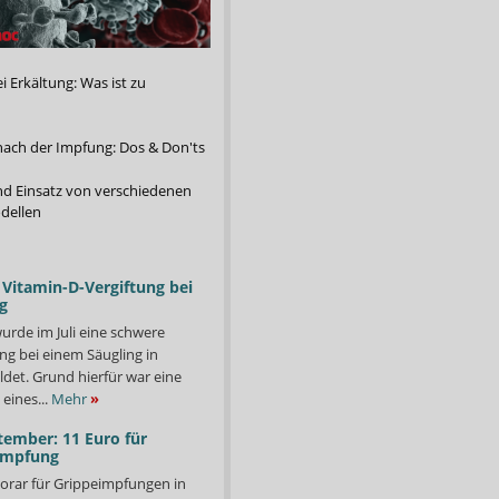
 Erkältung: Was ist zu
nach der Impfung: Dos & Don'ts
d Einsatz von verschiedenen
dellen
Vitamin-D-Vergiftung bei
g
urde im Juli eine schwere
ng bei einem Säugling in
det. Grund hierfür war eine
eines...
Mehr
»
tember: 11 Euro für
impfung
orar für Grippeimpfungen in