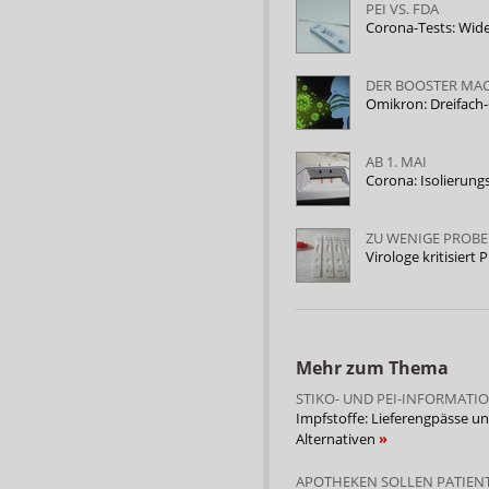
PEI VS. FDA
Corona-Tests: Wid
DER BOOSTER MA
Omikron: Dreifach
AB 1. MAI
Corona: Isolierungs
ZU WENIGE PROB
Virologe kritisiert
Mehr zum Thema
STIKO- UND PEI-INFORMATI
Impfstoffe: Lieferengpässe u
Alternativen
APOTHEKEN SOLLEN PATIEN