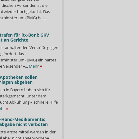
ndischen Versender ist die
i wieder hochgekocht. Das
ministerium (BMG) hat...
trafen für Rx-Boni: GKV
t an Gerichte
er anhaltenden Verstöße gegen
g fordert das
ministerium (BMG) ein hartes
e Versender –...
Mehr
»
 Apotheken sollen
nlagen abgeben
en in Bayern haben sich für
starkgemacht. Unter dem
ucht Abkühlung – schnelle Hilfe
hr
»
-Hand-Medikamente:
abgabe nicht verboten
te Arzneimittel werden in der
il aber nicht angebrochene