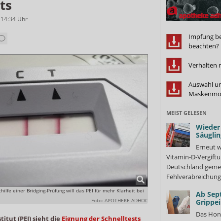
ts
 14:34
Uhr
Impfung bei
beachten?
Verhalten 
Auswahl un
Maskenmo
MEIST GELESEN
Wieder 
Säuglin
Erneut w
Vitamin-D-Vergiftu
Deutschland gemel
Fehlverabreichung 
ilfe einer Bridging-Prüfung will das PEI für mehr Klarheit bei
Ab Sep
Foto: APOTHEKE ADHOC
Grippe
Das Hon
titut (PEI) sieht die
Eignung der Schnelltests