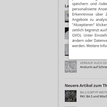
speichern und /oder
Lesen Sie auch
personalisierte Anz
„KEIN FREIFAHRTS
Erkenntnisse über 
Schnelltests erken
Angebote zu analys
"Akzeptieren" klicke
INSGESAMT 46 TE
zeitlich begrenzt auc
PEI: Weitere 20 Sch
GVO). Unter Einstel
ändern oder Datenver
werden. Weitere Info
GUTE ERGEBNISSE
PEI: Schnelltests 
VERKAUF AUCH O
Ansturm auf Schne
Neuere Artikel zum 
BA.2-SUBTYP WEI
RKI: BA.5 und Misc