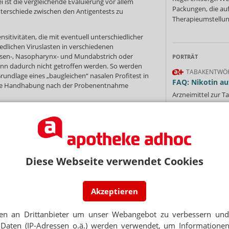
i ist die vergleichende Evaluierung vor allem
Packungen, die au
nterschiede zwischen den Antigentests zu
Therapieumstellung
nsitivitäten, die mit eventuell unterschiedlicher
edlichen Viruslasten in verschiedenen
sen-, Nasopharynx- und Mundabstrich oder
PORTRÄT
ann dadurch nicht getroffen werden. So werden
TABAKENTWÖ
Grundlage eines „baugleichen“ nasalen Profitest in
FAQ: Nikotin au
die Handhabung nach der Probenentnahme
Arzneimittel zur
werden von den Ka
Verordnungsfähig s
verschreibungspfli
Mehr
»
NEWSLETTER
Diese Webseite verwendet Cookies
 Tages direkt in Ihr Postfach. Kostenlos!
Akzeptieren
Jetzt
Ne
abonnieren
en an Drittanbieter um unser Webangebot zu verbessern und 
 zum Newsletter & Datenschutz
Daten (IP-Adressen o.ä.) werden verwendet, um Informationen
E-MAIL ADRESS