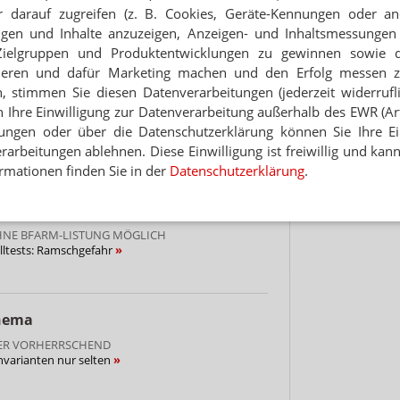
 darauf zugreifen (z. B. Cookies, Geräte-Kennungen oder an
eigen und Inhalte anzuzeigen, Anzeigen- und Inhaltsmessung
Jet
CHEIN“
Zielgruppen und Produktentwicklungen zu gewinnen sowie 
nen Omikron oft nicht
ieren und dafür Marketing machen und den Erfolg messen 
Hinwei
n, stimmen Sie diesen Datenverarbeitungen (jederzeit widerrufl
STS FALLEN DURCH
h Ihre Einwilligung zur Datenverarbeitung außerhalb des EWR (Art.
nelltests durchgefallen
lungen oder über die Datenschutzerklärung können Sie Ihre Ein
arbeitungen ablehnen. Diese Einwilligung ist freiwillig und kann
rmationen finden Sie in der
Datenschutzerklärung
.
zuverlässig bei Omikron
HNE BFARM-LISTUNG MÖGLICH
lltests: Ramschgefahr
Thema
TER VORHERRSCHEND
hvarianten nur selten