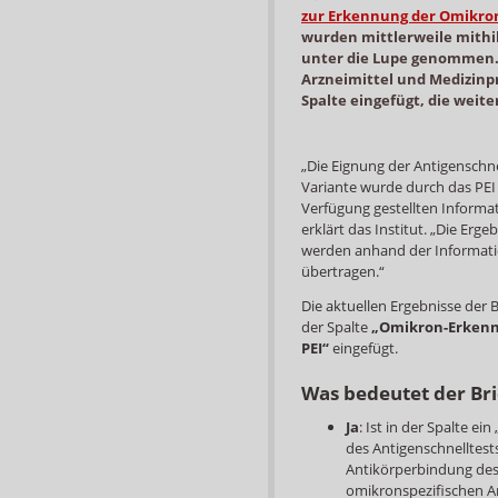
zur Erkennung der Omikron
wurden mittlerweile mithi
unter die Lupe genommen. I
Arzneimittel und Medizinp
Spalte eingefügt, die weiter
„Die Eignung der Antigenschn
Variante wurde durch das PEI 
Verfügung gestellten Informa
erklärt das Institut. „Die Erg
werden anhand der Informati
übertragen.“
Die aktuellen Ergebnisse der 
der Spalte
„Omikron-Erkenn
PEI“
eingefügt.
Was bedeutet der Bri
Ja
: Ist in der Spalte ei
des Antigenschnelltest
Antikörperbindung des 
omikronspezifischen 