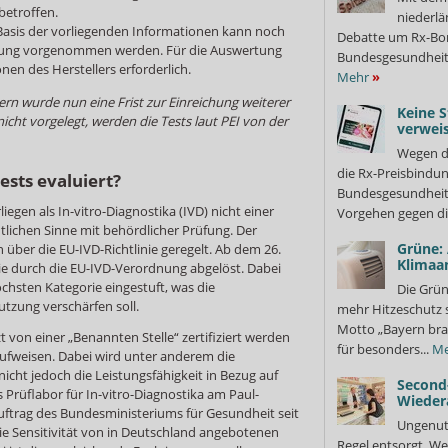
betroffen.
niederlä
 Basis der vorliegenden Informationen kann noch
Debatte um Rx-Bon
rtung vorgenommen werden. Für die Auswertung
Bundesgesundheits
nen des Herstellers erforderlich.
Mehr
»
rn wurde nun eine Frist zur Einreichung weiterer
Keine S
icht vorgelegt, werden die Tests laut PEI von der
verweis
Wegen d
die Rx-Preisbindun
sts evaluiert?
Bundesgesundheits
iegen als In-vitro-Diagnostika (IVD) nicht einer
Vorgehen gegen di
tlichen Sinne mit behördlicher Prüfung. Der
Grüne:
über die EU-IVD-Richtlinie geregelt. Ab dem 26.
Klimaa
nie durch die EU-IVD-Verordnung abgelöst. Dabei
chsten Kategorie eingestuft, was die
Die Grün
tzung verschärfen soll.
mehr Hitzeschutz 
Motto „Bayern bra
t von einer „Benannten Stelle“ zertifiziert werden
für besonders...
Me
ufweisen. Dabei wird unter anderem die
nicht jedoch die Leistungsfähigkeit in Bezug auf
Second
as Prüflabor für In-vitro-Diagnostika am Paul-
Wieder
Auftrag des Bundesministeriums für Gesundheit seit
Ungenutz
ie Sensitivität von in Deutschland angebotenen
Regel entsorgt. We