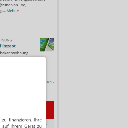
fgrund von Tod,
,...
Mehr
»
HNUNG
f Rezept
 Tabakentwöhnung
ssen erstattet.
ind nikotinhaltige nicht
chtige Präparate sowie...
Alle Porträts lesen
»
wsletter
zu finanzieren. Ihre
 auf Ihrem Gerät zu
E