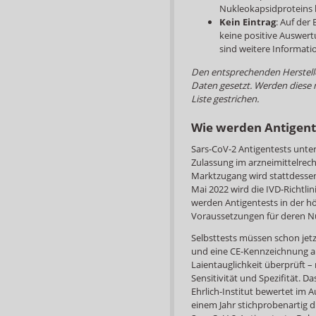
Nukleokapsidproteins 
Kein Eintrag
: Auf der
keine positive Auswe
sind weitere Informatio
Den entsprechenden Herstelle
Daten gesetzt. Werden diese n
Liste gestrichen.
Wie werden Antigente
Sars-CoV-2 Antigentests unterl
Zulassung im arzneimittelrech
Marktzugang wird stattdessen 
Mai 2022 wird die IVD-Richtli
werden Antigentests in der hö
Voraussetzungen für deren Nu
Selbsttests müssen schon jetz
und eine CE-Kennzeichnung a
Laientauglichkeit überprüft – 
Sensitivität und Spezifität. D
Ehrlich-Institut bewertet im 
einem Jahr stichprobenartig d