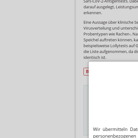
Sars-CoV-2-Antigentests. Dabe
darauf ausgelegt, Leistungsu
erkennen.
Eine Aussage über klinische Se
Virusverteilung und unterschi
Probentypen wie Rachen-, Na
Speichel auftreten können, k
beispielsweise Lollytests auf 
die Liste aufgenommen, da 
identisch ist.
BfArM/EMA/FDA
Das Wichtigste des
E-MAIL ADRESSE
Wir übermitteln Dat
Hinweis
personenbezogenen 