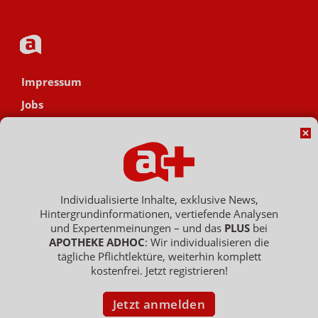
Impressum
Jobs
Datenschutz
AGB
Netiquette
Hinweisgebersystem
Individualisierte Inhalte, exklusive News,
Hintergrundinformationen, vertiefende Analysen
Vertrag widerrufen
und Expertenmeinungen – und das
PLUS
bei
APOTHEKE ADHOC
: Wir individualisieren die
tägliche Pflichtlektüre, weiterhin komplett
kostenfrei. Jetzt registrieren!
Copyright © 2007 - 2026 , APOTHEKE ADHOC ist ein Dienst der ELPATO
Medien GmbH / Franz-Ehrlich-Str. 12 / 12489 Berlin
Geschäftsführer: Patrick Hollstein, Thomas Bellartz / Amtsgericht Berlin
Jetzt anmelden
Charlottenburg / HRB 204 379 B