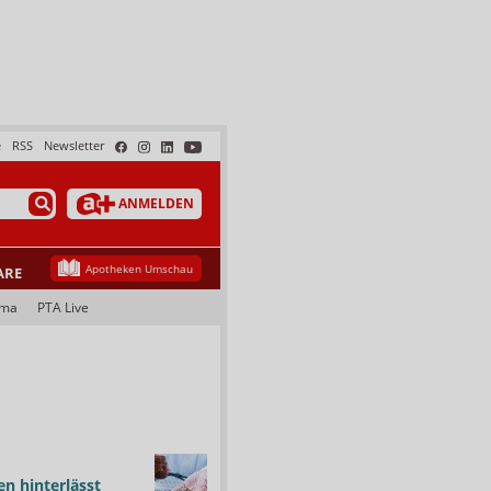
e
RSS
Newsletter
ANMELDEN
Apotheken Umschau
ARE
ama
PTA Live
n hinterlässt