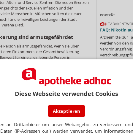
 den Alten- und Service-Zentren. Die neuen Grenzen
Angesichts der aktuellen Inflation und der
vieler Menschen in München sollten die neuen
PORTRÄT
uch für die freiwilligen Leistungen der Stadt
TABAKENTWÖ
 Verena Dietl.
FAQ: Nikotin au
lkerung sind armutsgefährdet
Arzneimittel zur
werden von den Ka
ine Person als armutsgefährdet, wenn sie über
Verordnungsfähig s
mittleren Einkommens der Gesamtbevölkerung
verschreibungspfli
llenwert für eine alleinlebende Person in
Mehr
»
ischen Bundesamt (Destatis) bei einem
 netto beziehungsweise 1251 Euro pro Monat.
waren 2021 in Deutschland armutsgefährdet. Das
der Bevölkerung.
Diese Webseite verwendet Cookies
Ne
Akzeptieren
E-MAIL ADRESS
NEWSLETTER
en an Drittanbieter um unser Webangebot zu verbessern und 
 Tages direkt in Ihr Postfach. Kostenlos!
Jet
Daten (IP-Adressen o.ä.) werden verwendet, um Informationen