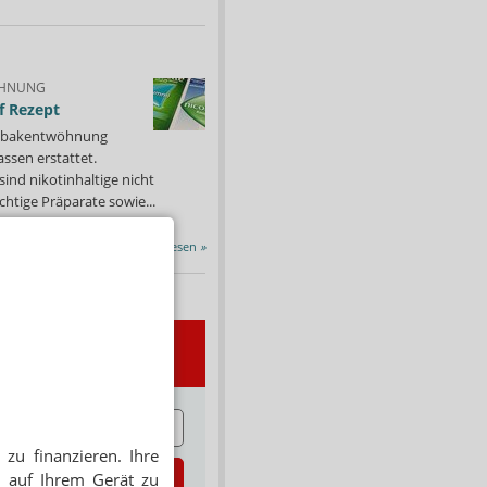
HNUNG
f Rezept
 Tabakentwöhnung
ssen erstattet.
ind nikotinhaltige nicht
chtige Präparate sowie...
Alle Porträts lesen
»
wsletter
E
zu finanzieren. Ihre
zt abonnieren
 auf Ihrem Gerät zu