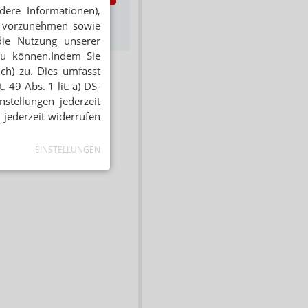
dere Informationen),
s zum Newsletter &
en vorzunehmen sowie
Datenschutz
die Nutzung unserer
zu können.Indem Sie
ich) zu. Dies umfasst
 49 Abs. 1 lit. a) DS-
stellungen jederzeit
 jederzeit widerrufen
EINSTELLUNGEN