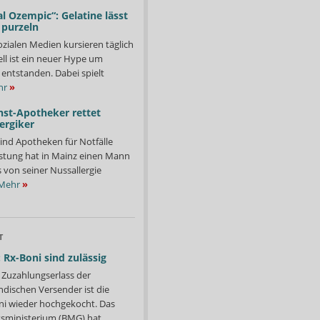
l Ozempic“: Gelatine lässt
 purzeln
ozialen Medien kursieren täglich
ll ist ein neuer Hype um
entstanden. Dabei spielt
hr
»
nst-Apotheker rettet
ergiker
ind Apotheken für Notfälle
istung hat in Mainz einen Mann
s von seiner Nussallergie
Mehr
»
T
 Rx-Boni sind zulässig
Zuzahlungserlass der
ndischen Versender ist die
i wieder hochgekocht. Das
ministerium (BMG) hat...