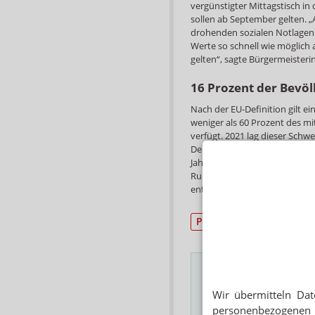
vergünstigter Mittagstisch in
sollen ab September gelten. „
drohenden sozialen Notlagen 
Werte so schnell wie möglich a
gelten“, sagte Bürgermeisterin
16 Prozent der Bevö
Nach der EU-Definition gilt e
weniger als 60 Prozent des 
verfügt. 2021 lag dieser Schwe
Deutschland laut dem Statist
Jahresgehalt von 15.009 Euro
Rund 13 Millionen Menschen 
entspricht knapp 16 Prozent 
Personal
Wir übermitteln Dat
Das Wichtigste des
personenbezogenen 