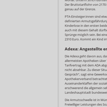
Der Bruttotariflohn von 2170 
genau auf der Grenze.
PTA-Einsteiger:innen sind etw
definierten Armutsgefährdung
Kinderlose in den ersten bei
auch mit diesem Gehalt dürfte
Sprünge möglich sein. Bei ein
2310 Euro. Kommt ein Kind im A
Adexa: Angestellte er
Die Adexa geht davon aus, da
allermeisten Apotheken über Ta
Tarifvertrag mit dem ADA abge
nicht absehbar. Zu dieser Situ
Gespräch“, sagt eine Gewerks
Apothekerverband betrachtet
Auseinanderklaffen der sozia
erschwerend die allgemein se
Landeshauptstadt bundesweit 
Die Armutsschwelle ist in Mü
Freiwilliger Leistungen des S