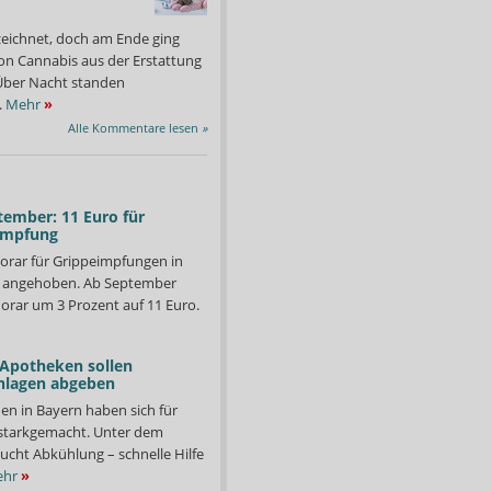
zeichnet, doch am Ende ging
on Cannabis aus der Erstattung
: Über Nacht standen
.
Mehr
»
Alle Kommentare lesen
»
tember: 11 Euro für
impfung
orar für Grippeimpfungen in
d angehoben. Ab September
orar um 3 Prozent auf 11 Euro.
 Apotheken sollen
nlagen abgeben
en in Bayern haben sich für
starkgemacht. Unter dem
ucht Abkühlung – schnelle Hilfe
hr
»