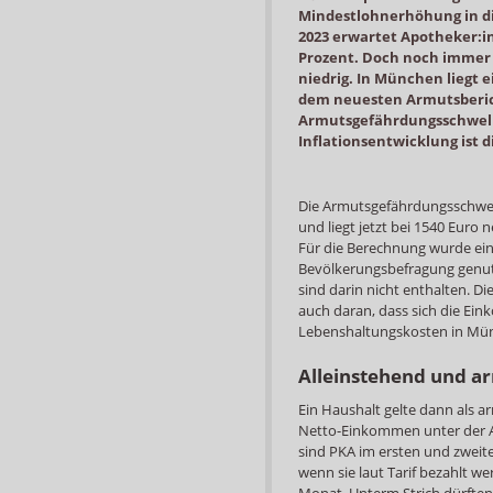
Mindestlohnerhöhung in di
2023 erwartet Apotheker:i
Prozent. Doch noch immer 
niedrig. In München liegt e
dem neuesten Armutsberic
Armutsgefährdungsschwelle
Inflationsentwicklung ist 
Die Armutsgefährdungsschwe
und liegt jetzt bei 1540 Euro
Für die Berechnung wurde ei
Bevölkerungsbefragung genutzt
sind darin nicht enthalten. 
auch daran, dass sich die Ei
Lebenshaltungskosten in Münc
Alleinstehend und a
Ein Haushalt gelte dann als 
Netto-Einkommen unter der A
sind PKA im ersten und zweite
wenn sie laut Tarif bezahlt w
Monat. Unterm Strich dürften