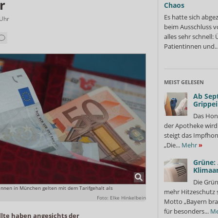
r
Chaos
Es hatte sich abge
Uhr
beim Ausschluss v
alles sehr schnell
Patientinnen und..
MEIST GELESEN
Ab Sep
Grippe
Das Hon
der Apotheke wir
steigt das Impfhon
„Die...
Mehr
»
Grüne:
Klimaa
Die Grün
innen in München gelten mit dem Tarifgehalt als
mehr Hitzeschutz 
Foto: Elke Hinkelbein
Motto „Bayern bra
für besonders...
Me
lte haben angesichts der