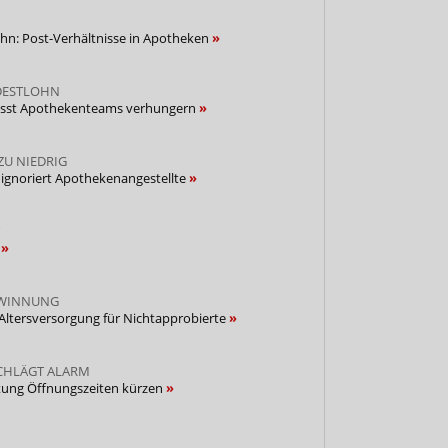
hn: Post-Verhältnisse in Apotheken
DESTLOHN
lässt Apothekenteams verhungern
ZU NIEDRIG
 ignoriert Apothekenangestellte
A
EWINNUNG
 Altersversorgung für Nichtapprobierte
CHLÄGT ALARM
stung Öffnungszeiten kürzen