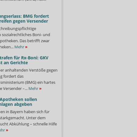
ngserlass: BMG fordert
reifen gegen Versender
chreibungspflichtige
in sozialrechtliches Boni- und
potheken. Das betrifft zwar
heken...
Mehr
»
trafen für Rx-Boni: GKV
t an Gerichte
er anhaltenden Verstöße gegen
g fordert das
ministerium (BMG) ein hartes
e Versender –...
Mehr
»
 Apotheken sollen
nlagen abgeben
en in Bayern haben sich für
starkgemacht. Unter dem
ucht Abkühlung – schnelle Hilfe
hr
»