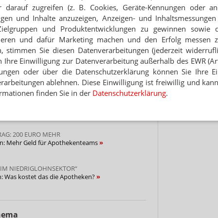
 darauf zugreifen (z. B. Cookies, Geräte-Kennungen oder an
Jetzt
Hinwei
abonnieren
eigen und Inhalte anzuzeigen, Anzeigen- und Inhaltsmessung
 zum Newsletter & Datenschutz
Zielgruppen und Produktentwicklungen zu gewinnen sowie 
ieren und dafür Marketing machen und den Erfolg messen 
n, stimmen Sie diesen Datenverarbeitungen (jederzeit widerrufl
h Ihre Einwilligung zur Datenverarbeitung außerhalb des EWR (Art.
ISTIK
lungen oder über die Datenschutzerklärung können Sie Ihre Ein
 knapp der Armut
arbeitungen ablehnen. Diese Einwilligung ist freiwillig und kann
rmationen finden Sie in der
Datenschutzerklärung
.
RT 2021
 fühlen sich unterbezahlt
RAG: 200 EURO MEHR
n: Mehr Geld für Apothekenteams
 IM NIEDRIGLOHNSEKTOR“
: Was kostet das die Apotheken?
Thema