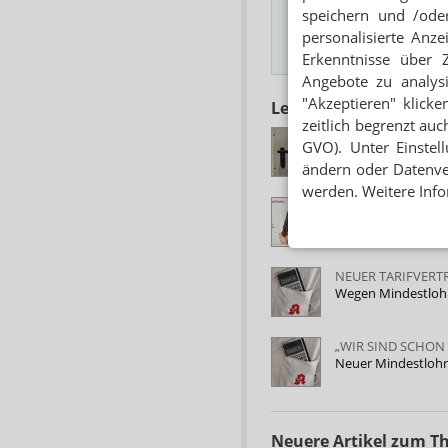
E-MAIL ADRESSE
speichern und /oder
personalisierte Anz
Hinweis
Erkenntnisse über 
Angebote zu analys
"Akzeptieren" klicke
Lesen Sie auch
zeitlich begrenzt auc
EINKOMMENSSTAT
GVO). Unter Einstel
PTA entkommt nur
ändern oder Datenver
werden. Weitere Info
PTA-GEHALTSREPO
98 Prozent der PTA
NEUER TARIFVERT
Wegen Mindestloh
„WIR SIND SCHON
Neuer Mindestlohn
Neuere Artikel zum 