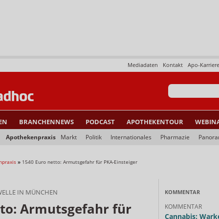
Mediadaten
Kontakt
Apo-Karrier
EN
BRANCHENNEWS
PODCAST
APOTHEKENTOUR
WEBIN
Apothekenpraxis
Markt
Politik
Internationales
Pharmazie
Panor
npraxis
»
1540 Euro netto: Armutsgefahr für PKA-Einsteiger
ELLE IN MÜNCHEN
KOMMENTAR
to: Armutsgefahr für
KOMMENTAR
Cannabis: Warke