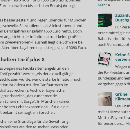
Mehr
»
Euro im zweiten bis sechsten Berufsjahr liegt
Zuzahlu
Durchg
as besser gestellt und liegen über der für München
sschwelle. Sie verdienen als Alleinstehende und
Für vers
den Berufsjahren ungefähr 1650 Euro netto. Doch
Arzneimittel gilt e
n angesichts der Inflation aktuell keine großen
Rabattverbot für A
em Zwei-Personen-Haushalt liegt die Schwelle bei
auch Versandapot
lter über 14 Jahren dazu, steigt sie auf 3080 Euro.
Keine S
halten Tarif plus X
verweis
Wegen d
ss wegen des Fachkräftemangels „in den
die Rx-Preisbindun
rif gezahlt“ werde. „Als der aktuell gültige
Bundesgesundheits
schlossen wurde, war die starke Inflation noch
Vorgehen gegen di
ation ist Adexa mit den Tarifpartnern im
chaftssprecherin. Auch der bayerische
Grüne:
 grundsätzlich „das zunehmende
Klimaa
len Schere mit Sorge“. In München kämen
Die Grün
hr hohen Lebenskosten dazu, für die die
mehr Hitzeschutz 
bekannt sei, sagt ein Sprecher.
Motto „Bayern bra
nchen eine Grundlage für die Gewährung
für besonders...
Me
ozialreferats wie den München-Pass oder