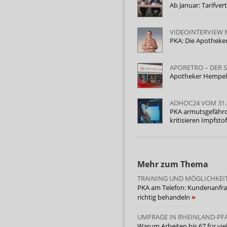
Ab Januar: Tarifver
VIDEOINTERVIEW M
PKA: Die Apotheke
APORETRO – DER 
Apotheker Hempel
ADHOC24 VOM 31.
PKA armutsgefährd
kritisieren Impfst
Mehr zum Thema
TRAINING UND MÖGLICHKEI
PKA am Telefon: Kundenanfr
richtig behandeln
UMFRAGE IN RHEINLAND-PF
Warum Arbeiten bis 67 für vie