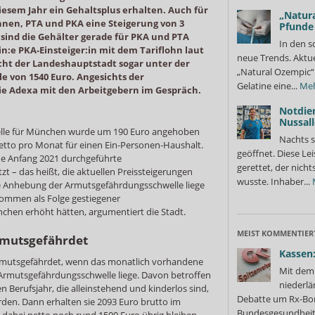
esem Jahr ein Gehaltsplus erhalten. Auch für
„Natura
nnen, PTA und PKA eine Steigerung von 3
Pfunde
sind die Gehälter gerade für PKA und PTA
In den s
in:e PKA-Einsteiger:in mit dem Tariflohn laut
neue Trends. Aktue
ht der Landeshauptstadt sogar unter der
„Natural Ozempic“ 
 von 1540 Euro. Angesichts der
Gelatine eine...
Me
die Adexa mit den Arbeitgebern im Gespräch.
Notdie
Nussall
lle für München wurde um 190 Euro angehoben
Nachts s
 netto pro Monat für einen Ein-Personen-Haushalt.
geöffnet. Diese Le
ne Anfang 2021 durchgeführte
gerettet, der nicht
 – das heißt, die aktuellen Preissteigerungen
wusste. Inhaber...
Die Anhebung der Armutsgefährdungsschwelle liege
nkommen als Folge gestiegener
hen erhöht hätten, argumentiert die Stadt.
MEIST KOMMENTIER
rmutsgefährdet
Kassen:
armutsgefährdet, wenn das monatlich vorhandene
Mit dem 
rmutsgefährdungsschwelle liege. Davon betroffen
niederlä
n Berufsjahr, die alleinstehend und kinderlos sind,
Debatte um Rx-Bon
erden. Dann erhalten sie 2093 Euro brutto im
Bundesgesundheits
 dabei netto noch rund 1500 Euro übrig bleiben.