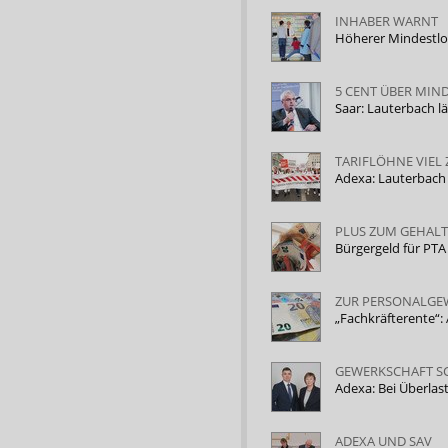
INHABER WARNT
Höherer Mindestlo
5 CENT ÜBER MIN
Saar: Lauterbach 
TARIFLÖHNE VIEL 
Adexa: Lauterbach
PLUS ZUM GEHALT
Bürgergeld für PT
ZUR PERSONALG
„Fachkräfterente“:
GEWERKSCHAFT S
Adexa: Bei Überla
ADEXA UND SAV