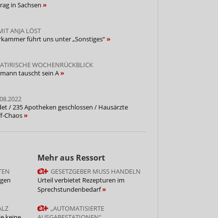
trag in Sachsen
IT ANJA LÖST
rkammer führt uns unter „Sonstiges“
SATIRISCHE WOCHENRÜCKBLICK
mann tauscht sein A
08.2022
et / 235 Apotheken geschlossen / Hausärzte
off-Chaos
Mehr aus Ressort
TEN
GESETZGEBER MUSS HANDELN
agen
Urteil verbietet Rezepturen im
Sprechstundenbedarf
ALZ
„AUTOMATISIERTE
le keine
AUSGABESTATIONEN“