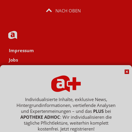
NACH OBEN
Impressum
Jobs
Datenschutz
AGB
Netiquette
Hinweisgebersystem
Individualisierte Inhalte, exklusive News,
Hintergrundinformationen, vertiefende Analysen
Vertrag widerrufen
und Expertenmeinungen – und das
PLUS
bei
APOTHEKE ADHOC
: Wir individualisieren die
tägliche Pflichtlektüre, weiterhin komplett
kostenfrei. Jetzt registrieren!
Copyright © 2007 - 2026 , APOTHEKE ADHOC ist ein Dienst der ELPATO