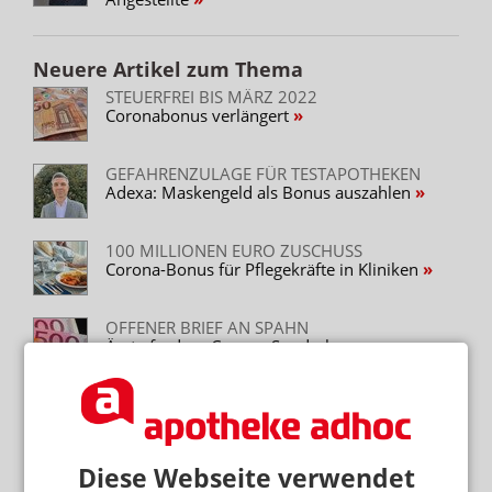
Neuere Artikel zum Thema
STEUERFREI BIS MÄRZ 2022
Coronabonus verlängert
GEFAHRENZULAGE FÜR TESTAPOTHEKEN
Adexa: Maskengeld als Bonus auszahlen
100 MILLIONEN EURO ZUSCHUSS
Corona-Bonus für Pflegekräfte in Kliniken
OFFENER BRIEF AN SPAHN
Ärzte fordern Corona-Sonderbonus,
Apotheker nicht
FINANZAMT UNTERLIEGT VOR
BUNDESFINANZHOF
Kassenbonus für gesundes Leben teilweise
steuerfrei
Diese Webseite verwendet