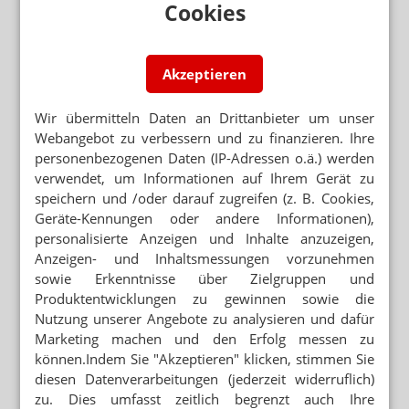
Cookies
Mehr zum Thema
Akzeptieren
TRAINING UND MÖGLICHKEITEN
PKA am Telefon: Kundenanfragen richtig behandeln
Wir übermitteln Daten an Drittanbieter um unser
UMFRAGE IN RHEINLAND-PFALZ
Webangebot zu verbessern und zu finanzieren. Ihre
Warum Arbeiten bis 67 für viele keine Option ist
personenbezogenen Daten (IP-Adressen o.ä.) werden
verwendet, um Informationen auf Ihrem Gerät zu
HANS-BÖCKLER-STIFTUNG
speichern und /oder darauf zugreifen (z. B. Cookies,
Azubi-Gehälter steigen schneller als Löhne
Geräte-Kennungen oder andere Informationen),
personalisierte Anzeigen und Inhalte anzuzeigen,
Anzeigen- und Inhaltsmessungen vorzunehmen
Mehr aus Ressort
sowie Erkenntnisse über Zielgruppen und
ANREIBUNG 1:9
Produktentwicklungen zu gewinnen sowie die
Budesonid-Zäpfchen: Mannitol statt Dextrin
Nutzung unserer Angebote zu analysieren und dafür
Marketing machen und den Erfolg messen zu
DAC/NRF
können.Indem Sie "Akzeptieren" klicken, stimmen Sie
Salicylsäure: Neue Vorschriften für Dithranol
diesen Datenverarbeitungen (jederzeit widerruflich)
GEBLEICHT ODER NICHT
zu. Dies umfasst zeitlich begrenzt auch Ihre