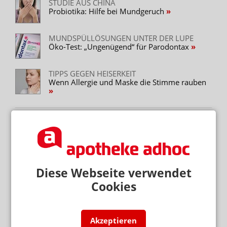
STUDIE AUS CHINA
Probiotika: Hilfe bei Mundgeruch
MUNDSPÜLLÖSUNGEN UNTER DER LUPE
Öko-Test: „Ungenügend“ für Parodontax
TIPPS GEGEN HEISERKEIT
Wenn Allergie und Maske die Stimme rauben
Mehr zum Thema
BERATUNG ZU ABNEHMMITTELN
Preis: Semaglutid nur aus der Apotheke
Diese Webseite verwendet
BEISSENDE SPINNENTIER-LARVEN
Cookies
Juckender Ausschlag: FAQ zu Herbstgrasmilben
SONNENBRANDTIMER UND UV-INDEX
Hautkrebs: Prävention per App
Akzeptieren