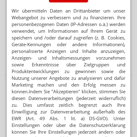
Wir übermitteln Daten an Drittanbieter um unser
Mehr aus Ressort
Webangebot zu verbessern und zu finanzieren. Ihre
ANREIBUNG 1:9
personenbezogenen Daten (IP-Adressen o.ä.) werden
Budesonid-Zäpfchen: Mannitol statt Dextrin
verwendet, um Informationen auf Ihrem Gerät zu
speichern und /oder darauf zugreifen (z. B. Cookies,
DAC/NRF
Geräte-Kennungen oder andere Informationen),
Salicylsäure: Neue Vorschriften für Dithranol
personalisierte Anzeigen und Inhalte anzuzeigen,
Anzeigen- und Inhaltsmessungen vorzunehmen
GEBLEICHT ODER NICHT
Salicylsäure-Verreibung: Gelbe oder weiße Vaseline?
sowie Erkenntnisse über Zielgruppen und
Produktentwicklungen zu gewinnen sowie die
Nutzung unserer Angebote zu analysieren und dafür
Marketing machen und den Erfolg messen zu
können.Indem Sie "Akzeptieren" klicken, stimmen Sie
diesen Datenverarbeitungen (jederzeit widerruflich)
zu. Dies umfasst zeitlich begrenzt auch Ihre
Einwilligung zur Datenverarbeitung außerhalb des
EWR (Art. 49 Abs. 1 lit. a) DS-GVO). Unter
Einstellungen oder über die Datenschutzerklärung
können Sie Ihre Einstellungen jederzeit ändern oder