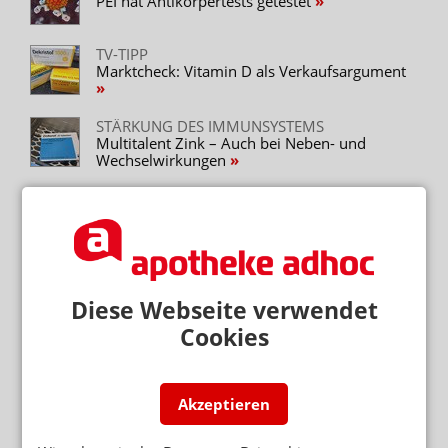
PEI hat Antikörpertests getestet
TV-TIPP
Marktcheck: Vitamin D als Verkaufsargument
STÄRKUNG DES IMMUNSYSTEMS
Multitalent Zink – Auch bei Neben- und
Wechselwirkungen
BIOLOGISCH ABBAUBAR
Immungum: Vitamin D zum Kauen
PILOTPROJEKT IN HESSEN
Apotheke testet Antikörpertests
Diese Webseite verwendet
Cookies
BMG PRÜFT KOSTENÜBERNAHME
Mobile Teams ohne Impfzentren
Akzeptieren
MICROARRAY-SCHNELLTEST
Dreifacher Antikörpernachweis in vier
Minuten