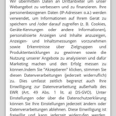
Wir übermitteln Daten an Drittanbieter um unser
Webangebot zu verbessern und zu finanzieren. Ihre
NACHWEIS BISLANG NUR PER PCR
personenbezogenen Daten (IP-Adressen o.ä.) werden
Genesene: Stiko akzeptiert Antikörpertest
verwendet, um Informationen auf Ihrem Gerät zu
speichern und /oder darauf zugreifen (z. B. Cookies,
AUFFRISCHIMPFUNGEN STEHEN AN
Geräte-Kennungen oder andere Informationen),
Ethikrat: Zweite Impfkampagne jetzt schon
planen
personalisierte Anzeigen und Inhalte anzuzeigen,
Anzeigen- und Inhaltsmessungen vorzunehmen
sowie Erkenntnisse über Zielgruppen und
Produktentwicklungen zu gewinnen sowie die
Mehr zum Thema
Nutzung unserer Angebote zu analysieren und dafür
Marketing machen und den Erfolg messen zu
NEM FÜR ERWACHSENDE VERABREICHT
können.Indem Sie "Akzeptieren" klicken, stimmen Sie
Wieder Vitamin-D-Vergiftung bei Säugling
diesen Datenverarbeitungen (jederzeit widerruflich)
STREICHUNG DER ERSTATTUNGSFÄHIGKEIT
zu. Dies umfasst zeitlich begrenzt auch Ihre
Cannabisversorgung: Lob für GKV und KBV
Einwilligung zur Datenverarbeitung außerhalb des
EWR (Art. 49 Abs. 1 lit. a) DS-GVO). Unter
PREISSENKUNG NACH BESTELLUNG
Einstellungen oder über die Datenschutzerklärung
Monatswechsel: Apotheke verliert 2000 Euro
können Sie Ihre Einstellungen jederzeit ändern oder
Datenverarbeitungen ablehnen. Diese Einwilligung ist
freiwillig und kann jederzeit widerrufen werden.