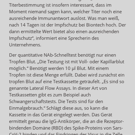
Titerbestimmung ist insofern interessant, dass im
Moment niemand sagen kann, welcher Titer noch eine
ausreichende Immunantwort auslöst. Was man weiß,
nach 14 Tagen ist der Impfschutz bei Biontech hoch. Der
dann ermittelte Wert bietet also einen ausreichenden
Impfschutz“, informiert eine Sprecherin des
Unternehmens.
Der quantitative NAb-Schnelltest benötigt nur einen
Tropfen Blut. „Die Testung ist mit Voll- oder Kapillarblut
möglich.“ Benötigt werden 10 µl Blut. Mit einem
Tropfen ist diese Menge erfüllt. Dabei wird zunächst ein
tropfen Blut auf eine Testkassette geträufelt. „Es sind so
genannte Lateral Flow Assays. In dieser Art von
Testkassetten gibt es zum Beispiel auch
Schwangerschaftstests. Die Tests sind für den
Einmalgebrauch.“ Schlägt diese aus, so kann die
Kassette in das Gerät eingelegt werden. Das Gerät
ermittelt genau die IgG-Antikörper, die an die Rezeptor-
bindenden Domäne (RBD) des Spike-Proteins von Sars-
CoV-2 binden und das Eindringen des Virus in die Zelle