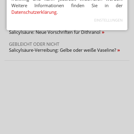
Mehr aus Ressort
Weitere Informationen finden Sie in der
ANREIBUNG 1:9
Datenschutzerklärung
.
Budesonid-Zäpfchen: Mannitol statt Dextrin
EINSTELLUNGEN
DAC/NRF
Salicylsäure: Neue Vorschriften für Dithranol
GEBLEICHT ODER NICHT
Salicylsäure-Verreibung: Gelbe oder weiße Vaseline?