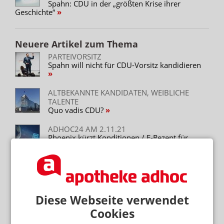
Spahn: CDU in der „größten Krise ihrer
Geschichte“
Neuere Artikel zum Thema
PARTEIVORSITZ
Spahn will nicht für CDU-Vorsitz kandidieren
ALTBEKANNTE KANDIDATEN, WEIBLICHE
TALENTE
Quo vadis CDU?
ADHOC24 AM 2.11.21
Phoenix kürzt Konditionen / E-Rezept für
Shop-Apotheke / Sonderparteitag der CDU /
Streit um Impfpass eskaliert
Mehr zum Thema
Diese Webseite verwendet
„DIESE REGIERUNG MUSS WEG“
Cookies
Protest gegen die Bundesregierung