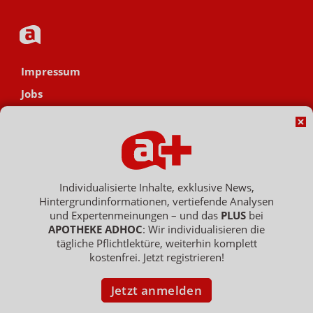
Impressum
Jobs
Datenschutz
AGB
Netiquette
Hinweisgebersystem
Individualisierte Inhalte, exklusive News,
Hintergrundinformationen, vertiefende Analysen
Vertrag widerrufen
und Expertenmeinungen – und das
PLUS
bei
APOTHEKE ADHOC
: Wir individualisieren die
tägliche Pflichtlektüre, weiterhin komplett
kostenfrei. Jetzt registrieren!
Copyright © 2007 - 2026 , APOTHEKE ADHOC ist ein Dienst der ELPATO
Medien GmbH / Franz-Ehrlich-Str. 12 / 12489 Berlin
Geschäftsführer: Patrick Hollstein, Thomas Bellartz / Amtsgericht Berlin
Jetzt anmelden
Charlottenburg / HRB 204 379 B