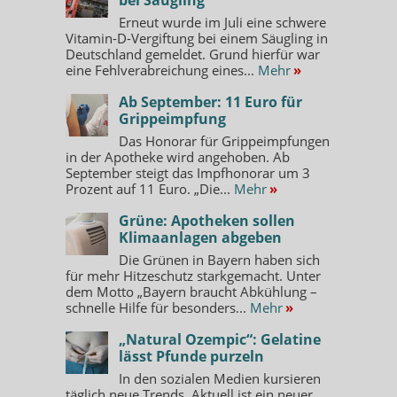
Erneut wurde im Juli eine schwere
Vitamin-D-Vergiftung bei einem Säugling in
Deutschland gemeldet. Grund hierfür war
eine Fehlverabreichung eines...
Mehr
»
Ab September: 11 Euro für
Grippeimpfung
Das Honorar für Grippeimpfungen
in der Apotheke wird angehoben. Ab
September steigt das Impfhonorar um 3
Prozent auf 11 Euro. „Die...
Mehr
»
Grüne: Apotheken sollen
Klimaanlagen abgeben
Die Grünen in Bayern haben sich
für mehr Hitzeschutz starkgemacht. Unter
dem Motto „Bayern braucht Abkühlung –
schnelle Hilfe für besonders...
Mehr
»
„Natural Ozempic“: Gelatine
lässt Pfunde purzeln
In den sozialen Medien kursieren
täglich neue Trends. Aktuell ist ein neuer