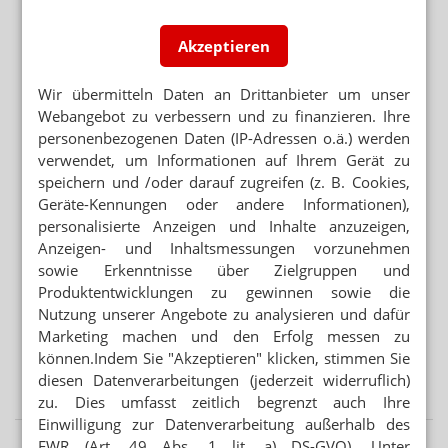
KRITIK AN GESETZGEBUNGSVERFAHREN
Akzeptieren
Länder verärgert über Hauruck-Sparpaket
BRANDENBURG OHNE PHARMAZIE-STANDORT
Wir übermitteln Daten an Drittanbieter um unser
Neuer Medizin-Campus – weiterhin ohne Pharmazeuten
Webangebot zu verbessern und zu finanzieren. Ihre
personenbezogenen Daten (IP-Adressen o.ä.) werden
verwendet, um Informationen auf Ihrem Gerät zu
speichern und /oder darauf zugreifen (z. B. Cookies,
Mehr aus Ressort
Geräte-Kennungen oder andere Informationen),
MEHR HITZETOTE
personalisierte Anzeigen und Inhalte anzuzeigen,
Hitzeschutz: Was tut die Bundesregierung?
Anzeigen- und Inhaltsmessungen vorzunehmen
sowie Erkenntnisse über Zielgruppen und
BUNDESREGIERUNG PRÜFT UMSETZUNGSBEDARF
Produktentwicklungen zu gewinnen sowie die
Second-Hand-Medikamente: Wiederabgabe nicht
Nutzung unserer Angebote zu analysieren und dafür
verboten
Marketing machen und den Erfolg messen zu
können.Indem Sie "Akzeptieren" klicken, stimmen Sie
BERATUNG ZU ABNEHMMITTELN
diesen Datenverarbeitungen (jederzeit widerruflich)
Preis: Semaglutid nur aus der Apotheke
zu. Dies umfasst zeitlich begrenzt auch Ihre
Einwilligung zur Datenverarbeitung außerhalb des
EWR (Art. 49 Abs. 1 lit. a) DS-GVO). Unter