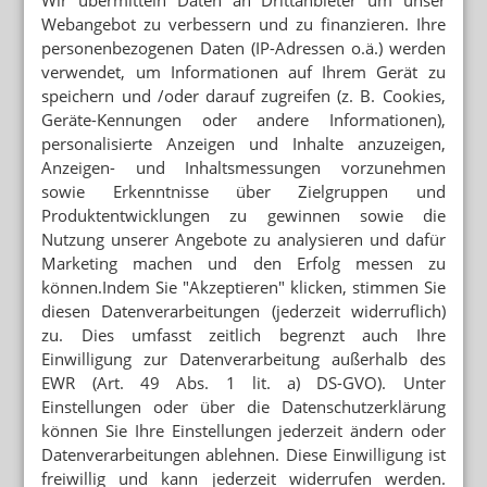
Wir übermitteln Daten an Drittanbieter um unser
Webangebot zu verbessern und zu finanzieren. Ihre
ARZNEIMITTELMISSBRAUCH
personenbezogenen Daten (IP-Adressen o.ä.) werden
Dextromethorphan: Das neue Tilidin?
verwendet, um Informationen auf Ihrem Gerät zu
speichern und /oder darauf zugreifen (z. B. Cookies,
Geräte-Kennungen oder andere Informationen),
personalisierte Anzeigen und Inhalte anzuzeigen,
Mehr zum Thema
Anzeigen- und Inhaltsmessungen vorzunehmen
REZEPTURUMSTELLUNG
sowie Erkenntnisse über Zielgruppen und
Achtung beim Ausbuchen: Verwirrung bei Alzheimer-
Produktentwicklungen zu gewinnen sowie die
Mittel
Nutzung unserer Angebote zu analysieren und dafür
Marketing machen und den Erfolg messen zu
WIE HERSTELLER DIE HALTBARKEIT GARANTIEREN
können.Indem Sie "Akzeptieren" klicken, stimmen Sie
Arzneimittel bei Hitze: Wann Galenik an Grenzen stößt
diesen Datenverarbeitungen (jederzeit widerruflich)
zu. Dies umfasst zeitlich begrenzt auch Ihre
Einwilligung zur Datenverarbeitung außerhalb des
FEHLERMELDUNG
EWR (Art. 49 Abs. 1 lit. a) DS-GVO). Unter
„Zerstört“ laut Securpharm: Rückruf bei Sildenafil
Einstellungen oder über die Datenschutzerklärung
können Sie Ihre Einstellungen jederzeit ändern oder
Mehr aus Ressort
Datenverarbeitungen ablehnen. Diese Einwilligung ist
freiwillig und kann jederzeit widerrufen werden.
VORSICHT BEI SILYCHRISTIN ODER CHOLIN