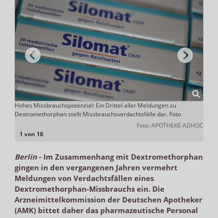
Hohes Missbrauchspotenzial: Ein Drittel aller Meldungen zu
Auch 
Dextromethorphan stellt Missbrauchsverdachtsfälle dar. Foto
Ein Kl
ADHOC
Foto: APOTHEKE ADHOC
1 von 18
Berlin
-
Im Zusammenhang mit Dextromethorphan
gingen in den vergangenen Jahren vermehrt
Meldungen von Verdachtsfällen eines
Dextromethorphan-Missbrauchs ein. Die
Arzneimittelkommission der Deutschen Apotheker
(AMK) bittet daher das pharmazeutische Personal