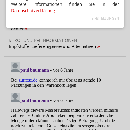
Weitere Informationen finden Sie in der
Schilddrüse: DGE warnt vor NEM
Datenschutzerklärung
.
PATENTSCHUTZ
EINSTELLUNGEN
Semaglutid-Nasenspray: Novo Nordisk stoppt Medios-
Tochter
STIKO- UND PEI-INFORMATIONEN
Impfstoffe: Lieferengpässe und Alternativen