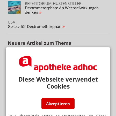
REPETITORIUM HUSTENSTILLER
Dextrometorphan: An Wechselwirkungen
denken
USA
Gesetz für Dextromethorphan
Neuere Artikel zum Thema
MEDIKAMENTENABHÄNGIGKEIT
Arzneimittelmissbrauch erkennen – ein Coach
gibt Tipps
BTM-MISSBRAUCH
Wenn Arzneimittel zur Droge werden
Diese Webseite verwendet
Cookies
ARZNEIMITTELMISSBRAUCH
Gefälschte Rezepte & Co. – Arbeiten im
Brennpunkt
Akzeptieren
APORETRO – DER SATIRISCHE
WOCHENRÜCKBLICK
MC-Prüfung bei der Revision