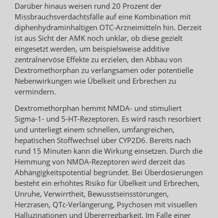
Darüber hinaus weisen rund 20 Prozent der
Missbrauchsverdachtsfälle auf eine Kombination mit
diphenhydraminhaltigen OTC-Arzneimitteln hin. Derzeit
ist aus Sicht der AMK noch unklar, ob diese gezielt
eingesetzt werden, um beispielsweise additive
zentralnervöse Effekte zu erzielen, den Abbau von
Dextromethorphan zu verlangsamen oder potentielle
Nebenwirkungen wie Übelkeit und Erbrechen zu
vermindern.
Dextromethorphan hemmt NMDA- und stimuliert
Sigma-1- und 5-HT-Rezeptoren. Es wird rasch resorbiert
und unterliegt einem schnellen, umfangreichen,
hepatischen Stoffwechsel über CYP2D6. Bereits nach
rund 15 Minuten kann die Wirkung einsetzen. Durch die
Hemmung von NMDA-Rezeptoren wird derzeit das
Abhängigkeitspotential begründet. Bei Überdosierungen
besteht ein erhöhtes Risiko für Übelkeit und Erbrechen,
Unruhe, Verwirrtheit, Bewusstseinsstörungen,
Herzrasen, QTc-Verlängerung, Psychosen mit visuellen
Halluzinationen und Übererregbarkeit. Im Falle einer