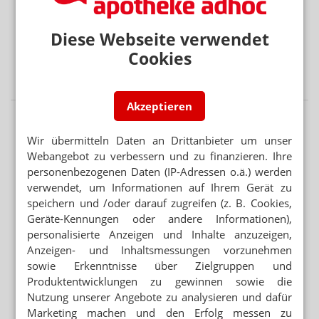
RETTUNGSDIENST STATT ANTIHISTAMINIKA
Notdienst-Apotheker rettet Nussallergiker
Diese Webseite verwendet
AUSWIRKUNGEN ZEIGEN SICH ERST JETZT
Cookies
RKI: Juni-Hitzewelle mit doppelt so vielen Toten wie
gedacht
Akzeptieren
Wir übermitteln Daten an Drittanbieter um unser
Webangebot zu verbessern und zu finanzieren. Ihre
personenbezogenen Daten (IP-Adressen o.ä.) werden
verwendet, um Informationen auf Ihrem Gerät zu
speichern und /oder darauf zugreifen (z. B. Cookies,
Geräte-Kennungen oder andere Informationen),
personalisierte Anzeigen und Inhalte anzuzeigen,
Anzeigen- und Inhaltsmessungen vorzunehmen
sowie Erkenntnisse über Zielgruppen und
Produktentwicklungen zu gewinnen sowie die
Nutzung unserer Angebote zu analysieren und dafür
Marketing machen und den Erfolg messen zu