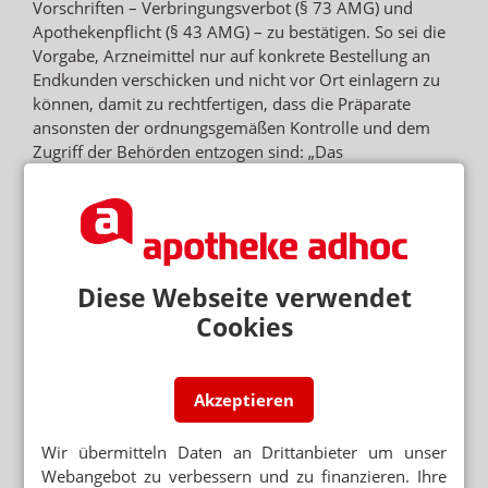
Vorschriften – Verbringungsverbot (§ 73 AMG) und
Apothekenpflicht (§ 43 AMG) – zu bestätigen. So sei die
Vorgabe, Arzneimittel nur auf konkrete Bestellung an
Endkunden verschicken und nicht vor Ort einlagern zu
können, damit zu rechtfertigen, dass die Präparate
ansonsten der ordnungsgemäßen Kontrolle und dem
Zugriff der Behörden entzogen sind: „Das
Verbringungsverbot des § 73 AMG dient dazu, eine
vorhergehende staatliche Prüfung auf Qualität,
Wirksamkeit und Unbedenklichkeit von Arzneimitteln zu
ermöglichen.“
In Hüffenhardt würden Arzneimittel – im Unterschied
Diese Webseite verwendet
übrigens zu Pick-up-Konzepten – außerhalb des
Cookies
Herrschaftsbereichs der Apotheke gelagert, nämlich
durch die Schwesterfirma Tanimis beziehungsweise den
eingebundenen Großhandel. Die Kontrolle werde nur
Akzeptieren
durch die „Welcome Manager“ durchgeführt, die noch
nicht einmal Angestellte von DocMorris seien. Die
Wir übermitteln Daten an Drittanbieter um unser
Freigabe durch das zugeschaltete pharmazeutische
Webangebot zu verbessern und zu finanzieren. Ihre
Personal bei der Abgabe sei ungenügend, da