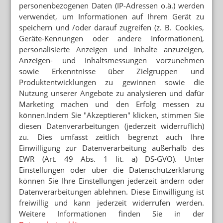
personenbezogenen Daten (IP-Adressen o.ä.) werden
beispielsweise das Verfallsdatum auf der Rückseite
verwendet, um Informationen auf Ihrem Gerät zu
anhand der Videoaufnahmen von oben nicht zu
speichern und /oder darauf zugreifen (z. B. Cookies,
erkennen sei. Daran ändere auch Securpharm nichts.
Geräte-Kennungen oder andere Informationen),
Auch Rezeptfälschungen lassen sich laut Gericht ohne
personalisierte Anzeigen und Inhalte anzuzeigen,
den 3D-Effekt nicht erkennen, sodass ein größerer
Anzeigen- und Inhaltsmessungen vorzunehmen
Anreiz für Missbrauch geschaffen werde als bei der
sowie Erkenntnisse über Zielgruppen und
physischen Kontrolle.
Produktentwicklungen zu gewinnen sowie die
DocMorris hatte argumentiert, die Abgabe sei durch den
Nutzung unserer Angebote zu analysieren und dafür
in den Niederlanden geltenden „funktionalen
Marketing machen und den Erfolg messen zu
Apothekenbegriff“ gedeckt. Der Fall Hüffenhardt stelle
können.Indem Sie "Akzeptieren" klicken, stimmen Sie
aber keinen „Versand an den Endverbraucher“ dar, da
diesen Datenverarbeitungen (jederzeit widerruflich)
im Zeitpunkt des Grenzübertritts ein Endverbraucher
zu. Dies umfasst zeitlich begrenzt auch Ihre
nicht objektiv feststehe, so die Richter. Doch selbst
Einwilligung zur Datenverarbeitung außerhalb des
wenn man dies unterstellen wolle, verstoße das Modell
EWR (Art. 49 Abs. 1 lit. a) DS-GVO). Unter
gegen die deutschen Vorschriften, die auch für
Einstellungen oder über die Datenschutzerklärung
ausländische Versandapotheken gelten, etwa die
können Sie Ihre Einstellungen jederzeit ändern oder
Vorgaben zur Dokumentation, zur räumlichen Nähe
Datenverarbeitungen ablehnen. Diese Einwilligung ist
oder zur Abzeichnung des Rezepts vor der Abgabe.
freiwillig und kann jederzeit widerrufen werden.
Auch hier weisen die Richter jeweils umfangreich den
Weitere Informationen finden Sie in der
Sinn der verschiedenen Pflichten nach.