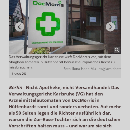
Das Verwaltungsgericht Karlsruhe wirft DocMorris vor, mit dem
Das V
Abagbeautomaten in Hüffenhardt bewusst europäisches Recht zu
Abga
missbrauchen.
Abläu
hardt
Foto: Ilona Haas-Mullins/glam-shots
1 von 26
Berlin
-
Nicht Apotheke, nicht Versandhandel: Das
Verwaltungsgericht Karlsruhe (VG) hat den
Arzneimittelautomaten von DocMorris in
Hüffenhardt samt und sonders verboten. Auf mehr
als 50 Seiten legen die Richter ausführlich dar,
warum die Zur-Rose-Tochter sich an die deutschen
Vorschriften halten muss – und warum sie sich