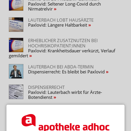
Paxlovid: Seltener Long-Covid durch
Nirmatrelvir
LAUTERBACH LOBT HAUSÄRZTE
Paxlovid: Längere Haltbarkeit
ERHEBLICHER ZUSATZNUTZEN BEI
HOCHRISIKOPATIENT:INNEN
Paxlovid: Krankheitsdauer verkürzt, Verlauf
gemildert
LAUTERBACH BEI ABDA-TERMIN
Dispensierrecht: Es bleibt bei Paxlovid
DISPENSIERRECHT
Paxlovid: Lauterbach wirbt für Ärzte-
Botendienst
ZWEI TAGE VOR SYMPTOMBEGINN
Fruchtbarkeitstracker entdeckt
Coronainfektion