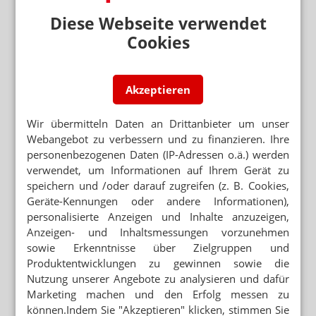
Diese Webseite verwendet
Mehr zum Thema
Cookies
GESETZGEBER MÜSSTE HANDELN
Kassen: Rx-Boni sind zulässig
Akzeptieren
KASSENÄRZTE FORDERN PRÄVENTIONSOFFENSIVE
Alkohol und Tabak: Staat sollte ordentlich zulangen
Wir übermitteln Daten an Drittanbieter um unser
WEGEN GKV-SPARPAKET
Webangebot zu verbessern und zu finanzieren. Ihre
Zuzahlung: Neuer Abda-Handzettel
personenbezogenen Daten (IP-Adressen o.ä.) werden
verwendet, um Informationen auf Ihrem Gerät zu
speichern und /oder darauf zugreifen (z. B. Cookies,
Mehr aus Ressort
Geräte-Kennungen oder andere Informationen),
„AUFFÄLLIG HÖHERE FALLZAHLEN“
personalisierte Anzeigen und Inhalte anzuzeigen,
Corona: Sommerwelle ist da
Anzeigen- und Inhaltsmessungen vorzunehmen
sowie Erkenntnisse über Zielgruppen und
„PANDEMIE DER UNGEIMPFTEN“
Produktentwicklungen zu gewinnen sowie die
RKI-Protokolle bringen Spahn unter Druck
Nutzung unserer Angebote zu analysieren und dafür
VIRUSVARIANTE JN.1
Marketing machen und den Erfolg messen zu
Ab August: Neuer Covid-Impfstoff verfügbar
können.Indem Sie "Akzeptieren" klicken, stimmen Sie