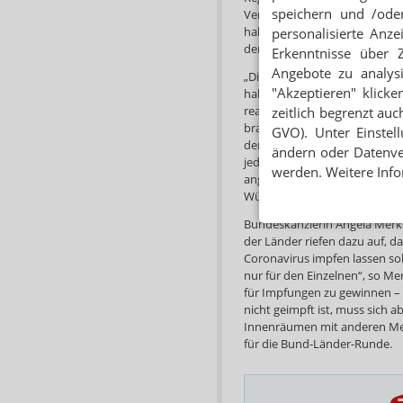
speichern und /oder
Vergütung verbessert die Situa
habe nun einmal ihren Preis. 
personalisierte Anz
denn in der Region sei die Za
Erkenntnisse über 
Angebote zu analys
„Die meisten Kunden haben na
"Akzeptieren" klicke
haben das auf ihrer Suche woh
reagieren viele. Manche sind re
zeitlich begrenzt auc
brauchen oder wollen und das 
GVO). Unter Einstel
denen unsere Apotheken sind, 
ändern oder Datenver
jedoch deutlich zurück: Währe
werden. Weitere Info
angefragt worden sei, gebe es
Württemberg auch Tage ohne
Bundeskanzlerin Angela Merke
der Länder riefen dazu auf, da
Coronavirus impfen lassen soll
nur für den Einzelnen“, so Mer
für Impfungen zu gewinnen 
nicht geimpft ist, muss sich 
Innenräumen mit anderen Men
für die Bund-Länder-Runde.