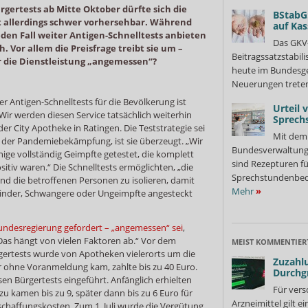
rgertests ab Mitte Oktober dürfte sich die
BStabG
t allerdings schwer vorhersehbar. Während
auf Ka
eden Fall weiter Antigen-Schnelltests anbieten
Das GKV
 Vor allem die Preisfrage treibt sie um –
Beitragssatzstabil
r die Dienstleistung „angemessen“?
heute im Bundesges
Neuerungen treten
 Antigen-Schnelltests für die Bevölkerung ist
Urteil 
ir werden diesen Service tatsächlich weiterhin
Sprech
der City Apotheke in Ratingen. Die Teststrategie sei
Mit dem 
n der Pandemiebekämpfung, ist sie überzeugt. „Wir
Bundesverwaltung
nige vollständig Geimpfte getestet, die komplett
sind Rezepturen fü
tiv waren.“ Die Schnelltests ermöglichten, „die
Sprechstundenbedar
nd die betroffenen Personen zu isolieren, damit
Mehr
»
Kinder, Schwangere oder Ungeimpfte angesteckt
undesregierung gefordert – „angemessen“ sei
,
Das hängt von vielen Faktoren ab.“ Vor dem
MEIST KOMMENTIER
ertests wurde von Apotheken vielerorts um die
Zuzahlu
er ohne Voranmeldung kam, zahlte bis zu 40 Euro.
Durchg
n Bürgertests eingeführt. Anfänglich erhielten
Für vers
zu kamen bis zu 9, später dann bis zu 6 Euro für
Arzneimittel gilt e
chaffungskosten. Zum 1. Juli wurde die Vergütung