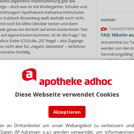
s keine allgemeine Impfempfehlung gibt wie
ige – doch was ist mit Kindergärten, Schulen und
inrichtungen? Apothekerin Katharina Holtschulze
n Sulzbach-Rosenberg weiß deshalb noch nicht,
PORTRÄT
wird noch bis Mitte Oktober testen und dann
TABAKENTWÖ
 wer genau ein Anrecht auf einen kostenlosen Test
FAQ: Nikotin au
 auf eigene Kosten kommen, ist eh die Frage.“ Da
rkus Söder (CSU) die „2G“-Regel – also Zugänge
Arzneimittel zur
, nicht aber für „negativ Getestete“ – einführen
werden von den Ka
ohnehin hinfällig.
Verordnungsfähig s
verschreibungspfli
 Apotheker aus Nordrhein-Westfalen. „Mein erster
Mehr
»
fort zu schließen“, sagt er. Allerdings befinde er
ckmühle“, da Test für Personen, die nicht geimpft
 Sicherlich werde er das extra eingestellte
n reduzieren. „Meine Sorge dabei ist, wie ich diese
chweisen soll. Soll ich bei Schwangeren ein
Diese Webseite verwendet Cookies
enn er weiter macht, könnte er sich einen Preis
tellen – „damit es Spaß macht“. Für Menschen, die
Ne
en, könnte der Preis allerdings nicht teuer genug
Akzeptieren
E-MAIL ADRESS
rttembergischen Engen testet bereits seit Juli
en an Drittanbieter um unser Webangebot zu verbessern und 
rungen nicht mehr. „Die Vorgaben der
Daten (IP-Adressen o.ä.) werden verwendet, um Informationen
s völlig aus der Welt und auch die abgesenkte