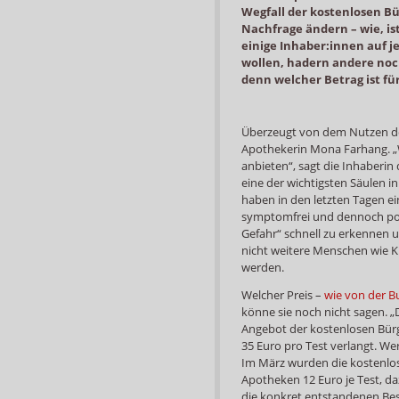
Wegfall der kostenlosen Bü
Nachfrage ändern – wie, is
einige Inhaber:innen auf j
wollen, hadern andere noch.
denn welcher Betrag ist fü
Überzeugt von dem Nutzen der
Apothekerin Mona Farhang. „W
anbieten“, sagt die Inhaberin 
eine der wichtigsten Säulen i
haben in den letzten Tagen ei
symptomfrei und dennoch posi
Gefahr“ schnell zu erkennen u
nicht weitere Menschen wie 
werden.
Welcher Preis –
wie von der B
könne sie noch nicht sagen. „
Angebot der kostenlosen Bürg
35 Euro pro Test verlangt. W
Im März wurden die kostenlose
Apotheken 12 Euro je Test, da
die konkret entstandenen Bes