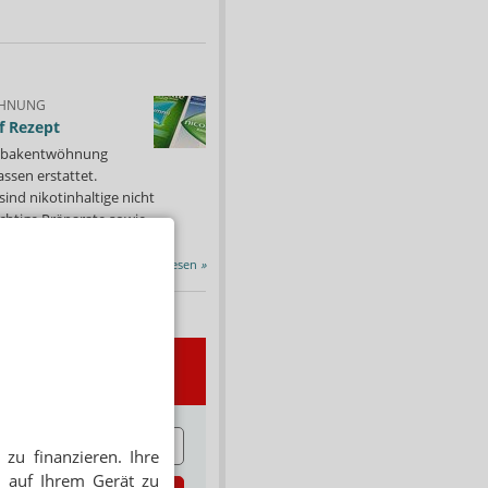
HNUNG
f Rezept
 Tabakentwöhnung
ssen erstattet.
ind nikotinhaltige nicht
chtige Präparate sowie...
Alle Porträts lesen
»
wsletter
E
zu finanzieren. Ihre
 auf Ihrem Gerät zu