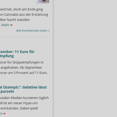
zeichnet, doch am Ende ging
on Cannabis aus der Erstattung
: Über Nacht standen
.
Mehr
»
Alle Kommentare lesen
»
tember: 11 Euro für
impfung
orar für Grippeimpfungen in
d angehoben. Ab September
orar um 3 Prozent auf 11 Euro.
l Ozempic“: Gelatine lässt
 purzeln
ozialen Medien kursieren täglich
ll ist ein neuer Hype um
entstanden. Dabei spielt
hr
»