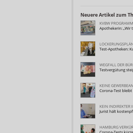
Neuere Artikel zum 
KVBW PROGRAMM
Apothekerin: „Wir
LOCKERUNGSPLÄN
Test-Apotheken: Ku
WEGFALL DER BÜR
Testvergütung stei
KEINE GEWERBEA
Corona-Test bleib
KEIN INDIREKTER
Jurist hält kosten
HAMBURG VERKÜR
Corona-Tests kürze