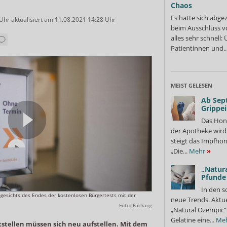
Chaos
Es hatte sich abge
Uhr
aktualisiert am
11.08.2021 14:28 Uhr
beim Ausschluss v
alles sehr schnell
Patientinnen und..
MEIST GELESEN
Ab Sep
Grippe
Das Hon
der Apotheke wir
steigt das Impfhon
„Die...
Mehr
»
„Natura
Pfunde
In den s
esichts des Endes der kostenlosen Bürgertests mit der
neue Trends. Aktue
Foto: Farhang
„Natural Ozempic“ 
Gelatine eine...
Me
stellen müssen sich neu aufstellen. Mit dem