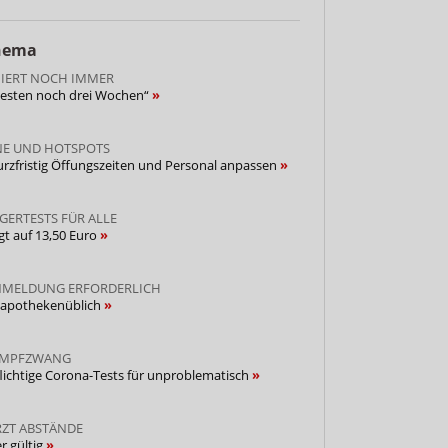
Thema
IERT NOCH IMMER
 testen noch drei Wochen“
E UND HOTSPOTS
rzfristig Öffungszeiten und Personal anpassen
GERTESTS FÜR ALLE
gt auf 13,50 Euro
NMELDUNG ERFORDERLICH
t apothekenüblich
 IMPFZWANG
pflichtige Corona-Tests für unproblematisch
ZT ABSTÄNDE
r gültig