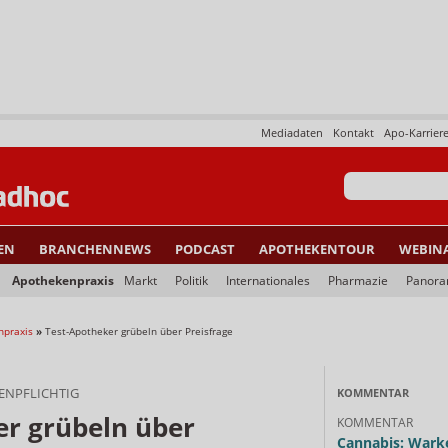
Mediadaten
Kontakt
Apo-Karrier
EN
BRANCHENNEWS
PODCAST
APOTHEKENTOUR
WEBIN
Apothekenpraxis
Markt
Politik
Internationales
Pharmazie
Panor
npraxis
»
Test-Apotheker grübeln über Preisfrage
ENPFLICHTIG
KOMMENTAR
er grübeln über
KOMMENTAR
Cannabis: Warke