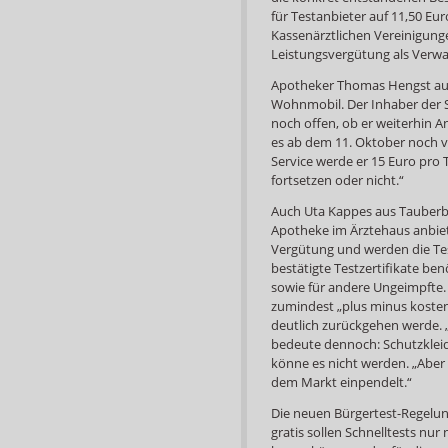
für Testanbieter auf 11,50 Eu
Kassenärztlichen Vereinigung
Leistungsvergütung als Verwa
Apotheker Thomas Hengst aus
Wohnmobil. Der Inhaber der 
noch offen, ob er weiterhin A
es ab dem 11. Oktober noch vi
Service werde er 15 Euro pro 
fortsetzen oder nicht.“
Auch Uta Kappes aus Tauberbis
Apotheke im Ärztehaus anbiete
Vergütung und werden die Tes
bestätigte Testzertifikate ben
sowie für andere Ungeimpfte. 
zumindest „plus minus kostend
deutlich zurückgehen werde. 
bedeute dennoch: Schutzkleidu
könne es nicht werden. „Aber 
dem Markt einpendelt.“
Die neuen Bürgertest-Regelun
gratis sollen Schnelltests nur