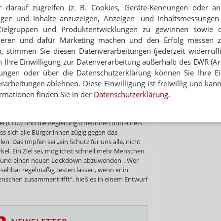
Jet
 darauf zugreifen (z. B. Cookies, Geräte-Kennungen oder an
tion nicht“, sagt PTA Ariel Wagner. Aber Qualität
In der Apotheke führe das oft zu Beschwerden –
eigen und Inhalte anzuzeigen, Anzeigen- und Inhaltsmessung
Hinwei
hl der Teststellen zurückgegangen.
Zielgruppen und Produktentwicklungen zu gewinnen sowie 
ieren und dafür Marketing machen und den Erfolg messen 
ch einer Erklärung zwar Verständnis und viele
n, stimmen Sie diesen Datenverarbeitungen (jederzeit widerrufl
l auch schon öfter gehört, aber verärgert
gelrecht verzweifelt, weil sie jetzt einen Test
h Ihre Einwilligung zur Datenverarbeitung außerhalb des EWR (Art.
Angebot, vor allem in den kleineren Orten, in
lungen oder über die Datenschutzerklärung können Sie Ihre Ein
nahezu bei Null ist.“ Die Nachfragen gingen
arbeitungen ablehnen. Diese Einwilligung ist freiwillig und kann
nd das Testen Mitte Juli etwa zehnmal täglich
rmationen finden Sie in der
Datenschutzerklärung
.
 seit Beginn der Sommerferien in Baden-
 Nachfragen.
l (CDU) und die Regierungschefinnen und -chefs
ss sich alle Bürger:innen zügig gegen das
en. Das Impfen sei „ein Schutz für uns alle, nicht
kel. Ein Ziel sei, möglichst schnell mehr Menschen
– und einen neuen Lockdown abzuwenden. „Wer
absehbar regelmäßig testen lassen, wenn er in
schen zusammentrifft“, hieß es in einem Entwurf