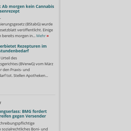
: Ab morgen kein Cannabis
ssenrezept
-
isierungsgesetz (BStabG) wurde
etzblatt veröffentlicht. Einige
 bereits morgen in...
Mehr
»
verbietet Rezepturen im
stundenbedarf
Urteil des
sgerichtes (BVerwG) vom März
r den Praxis- und
f tot. Stellen Apotheken...
T
ngserlass: BMG fordert
reifen gegen Versender
chreibungspflichtige
in sozialrechtliches Boni- und