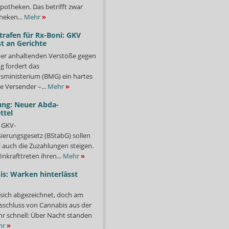
potheken. Das betrifft zwar
heken...
Mehr
»
trafen für Rx-Boni: GKV
t an Gerichte
er anhaltenden Verstöße gegen
g fordert das
ministerium (BMG) ein hartes
e Versender –...
Mehr
»
ung: Neuer Abda-
ttel
 GKV-
isierungsgesetz (BStabG) sollen
 auch die Zuzahlungen steigen.
Inkrafttreten ihren...
Mehr
»
s: Warken hinterlässt
 sich abgezeichnet, doch am
sschluss von Cannabis aus der
ehr schnell: Über Nacht standen
hr
»