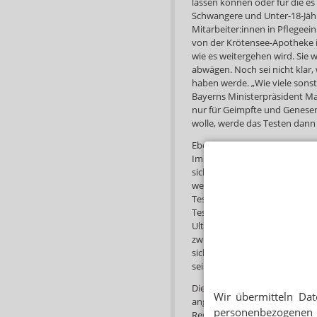
lassen können oder für die e
Schwangere und Unter-18-Jähr
Mitarbeiter:innen in Pflegee
von der Krötensee-Apotheke i
wie es weitergehen wird. Sie 
abwägen. Noch sei nicht klar,
haben werde. „Wie viele sonst
Bayerns Ministerpräsident Ma
nur für Geimpfte und Genesene
wolle, werde das Testen dann 
Ebenfalls unschlüssig ist ein
Impuls war, das Testzentrum so
sich in einer „moralischen Zwi
werden könnten, wichtig seien.
Testpersonal und die Testzeite
Tests abrechnungstechnisch na
Ultraschallbild einreichen?“ W
zwischen 20 und 25 Euro vors
sich nicht impfen lassen wollt
sein, betont er.
Die City-Apotheke im baden-wü
Wir übermitteln Dat
angesichts der neuen Anforde
personenbezogenen 
Regierenden empfinden wir al