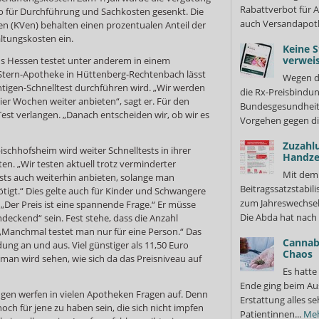
Rabattverbot für A
ro für Durchführung und Sachkosten gesenkt. Die
auch Versandapot
en (KVen) behalten einen prozentualen Anteil der
ltungskosten ein.
Keine S
verweis
 Hessen testet unter anderem in einem
Stern-Apotheke in Hüttenberg-Rechtenbach lässt
Wegen d
ntigen-Schnelltest durchführen wird. „Wir werden
die Rx-Preisbindun
er Wochen weiter anbieten“, sagt er. Für den
Bundesgesundheits
Test verlangen. „Danach entscheiden wir, ob wir es
Vorgehen gegen di
Zuzahl
chhofsheim wird weiter Schnelltests in ihrer
Handze
n. „Wir testen aktuell trotz verminderter
Mit dem
ts auch weiterhin anbieten, solange man
Beitragssatzstabil
ötigt.“ Dies gelte auch für Kinder und Schwangere
zum Jahreswechsel
„Der Preis ist eine spannende Frage.“ Er müsse
Die Abda hat nach 
eckend“ sein. Fest stehe, dass die Anzahl
„Manchmal testet man nur für eine Person.“ Das
Cannabi
ng an und aus. Viel günstiger als 11,50 Euro
Chaos
man wird sehen, wie sich da das Preisniveau auf
Es hatte
Ende ging beim Au
gen werfen in vielen Apotheken Fragen auf. Denn
Erstattung alles s
 noch für jene zu haben sein, die sich nicht impfen
Patientinnen...
Me