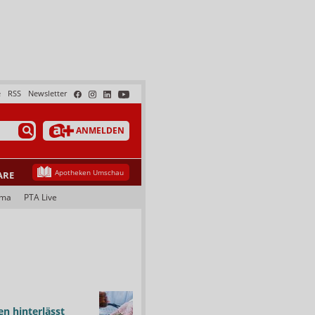
e
RSS
Newsletter
ANMELDEN
Apotheken Umschau
ARE
ama
PTA Live
n hinterlässt