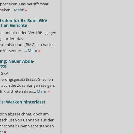
potheken. Das betrifft zwar
heken...
Mehr
»
trafen für Rx-Boni: GKV
t an Gerichte
er anhaltenden Verstöße gegen
g fordert das
ministerium (BMG) ein hartes
e Versender –...
Mehr
»
ung: Neuer Abda-
ttel
 GKV-
isierungsgesetz (BStabG) sollen
 auch die Zuzahlungen steigen.
Inkrafttreten ihren...
Mehr
»
s: Warken hinterlässt
 sich abgezeichnet, doch am
sschluss von Cannabis aus der
ehr schnell: Über Nacht standen
hr
»