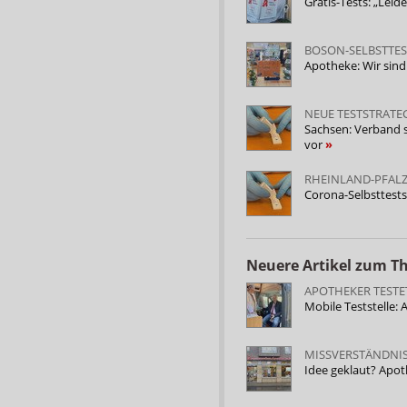
Gratis-Tests: „Lei
BOSON-SELBSTTES
Apotheke: Wir sind 
NEUE TESTSTRATE
Sachsen: Verband s
vor
RHEINLAND-PFAL
Corona-Selbsttest
Neuere Artikel zum 
APOTHEKER TEST
Mobile Teststelle
MISSVERSTÄNDNIS
Idee geklaut? Apo