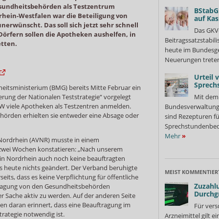
esundheitsbehörden als Testzentrum
BStabG
rhein-Westfalen war die Beteiligung von
auf Ka
erwünscht. Das soll sich jetzt sehr schnell
Das GKV
Dörfern sollen die Apotheken aushelfen, in
Beitragssatzstabil
etten.
heute im Bundesges
Neuerungen treten
Urteil 
Sprech
tsministerium (BMG) bereits Mitte Februar ein
terung der Nationalen Teststrategie“ vorgelegt
Mit dem 
RW viele Apotheken als Testzentren anmelden.
Bundesverwaltung
örden erhielten sie entweder eine Absage oder
sind Rezepturen fü
Sprechstundenbedar
Mehr
»
ordrhein (AVNR) musste in einem
 zwei Wochen konstatieren: „Nach unserem
 in Nordrhein auch noch keine beauftragten
is heute nichts geändert. Der Verband beruhigte
MEIST KOMMENTIER
seits, dass es keine Verpflichtung für öffentliche
Zuzahlu
tragung von den Gesundheitsbehörden
Durchg
r Sache aktiv zu werden. Auf der anderen Seite
en daran erinnert, dass eine Beauftragung im
Für vers
rategie notwendig ist.
Arzneimittel gilt e