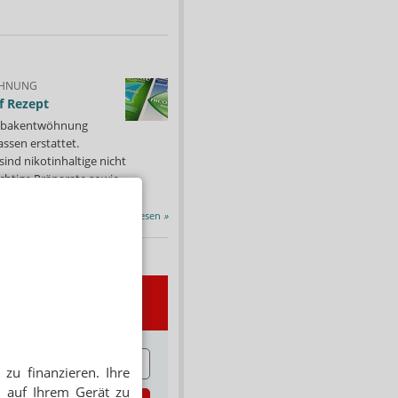
HNUNG
f Rezept
 Tabakentwöhnung
ssen erstattet.
ind nikotinhaltige nicht
chtige Präparate sowie...
Alle Porträts lesen
»
wsletter
E
zu finanzieren. Ihre
 auf Ihrem Gerät zu