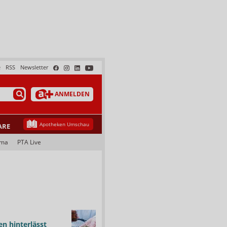
e
RSS
Newsletter
ANMELDEN
Apotheken Umschau
ARE
ama
PTA Live
n hinterlässt