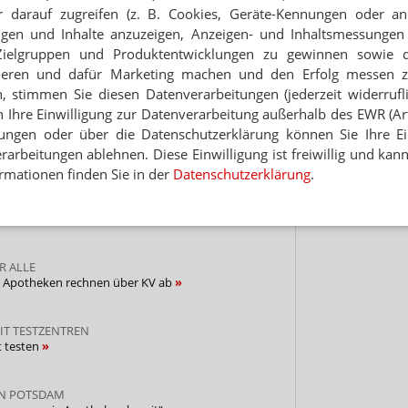
Jet
 darauf zugreifen (z. B. Cookies, Geräte-Kennungen oder an
NEWSLETTER
eigen und Inhalte anzuzeigen, Anzeigen- und Inhaltsmessung
Hinwei
Zielgruppen und Produktentwicklungen zu gewinnen sowie 
 Tages direkt in Ihr Postfach. Kostenlos!
ieren und dafür Marketing machen und den Erfolg messen 
Jetzt
n, stimmen Sie diesen Datenverarbeitungen (jederzeit widerrufl
abonnieren
h Ihre Einwilligung zur Datenverarbeitung außerhalb des EWR (Art.
 zum Newsletter & Datenschutz
lungen oder über die Datenschutzerklärung können Sie Ihre Ein
arbeitungen ablehnen. Diese Einwilligung ist freiwillig und kann
rmationen finden Sie in der
Datenschutzerklärung
.
als Kontaktbörse an
R ALLE
s: Apotheken rechnen über KV ab
IT TESTZENTREN
t testen
IN POTSDAM