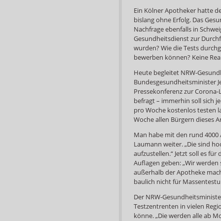
Ein Kölner Apotheker hatte d
bislang ohne Erfolg. Das Gesu
Nachfrage ebenfalls in Schwei
Gesundheitsdienst zur Durchf
wurden? Wie die Tests durchg
bewerben können? Keine Reak
Heute begleitet NRW-Gesundh
Bundesgesundheitsminister Je
Pressekonferenz zur Corona-
befragt – immerhin soll sich 
pro Woche kostenlos testen la
Woche allen Bürgern dieses 
Man habe mit den rund 4000 
Laumann weiter. „Die sind hoc
aufzustellen.“ Jetzt soll es f
Auflagen geben: „Wir werden 
außerhalb der Apotheke mache
baulich nicht für Massentest
Der NRW-Gesundheitsminister 
Testzentrenten in vielen Regi
könne. „Die werden alle ab M