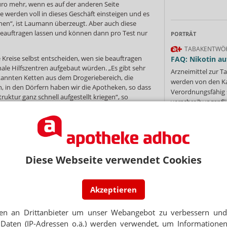
Euro mehr, wenn es auf der anderen Seite
e werden voll in dieses Geschäft einsteigen und es
en“, ist Laumann überzeugt. Aber auch diese
beauftragen lassen und können dann pro Test nur
PORTRÄT
TABAKENTWÖ
Kreise selbst entscheiden, wen sie beauftragen
FAQ: Nikotin au
e Hilfszentren aufgebaut würden. „Es gibt sehr
Arzneimittel zur
kannten Ketten aus dem Drogeriebereich, die
werden von den Ka
, in den Dörfern haben wir die Apotheken, so dass
Verordnungsfähig s
Struktur ganz schnell aufgestellt kriegen“, so
verschreibungspfli
e eine Inititative in Baden-Württemberg
Mehr
»
kette dm unterstützt vom Gesundheitsministeriums
hten wird.
RW nicht früher aufgebaut worden seien, wurde
 so der Minister: „Für alle Menschen, die sich bei
Diese Webseite verwendet Cookies
ren die Kapazitäten da.“ Alle Arztpraxen und
d alle Apotheken – oder alle will ich nicht sagen
Ne
 haben ebenfalls die PoC-Teste angeboten.“ Es
Akzeptieren
oder Proteste aus der Bevölkerung zu dieser Frage
natürlich größer werden muss, wenn so etwas
E-MAIL ADRESS
.“
en an Drittanbieter um unser Webangebot zu verbessern und 
Daten (IP-Adressen o.ä.) werden verwendet, um Informationen