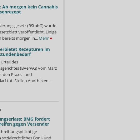
: Ab morgen kein Cannabis
ssenrezept
-
isierungsgesetz (BStabG) wurde
etzblatt veröffentlicht. Einige
 bereits morgen in...
Mehr
»
verbietet Rezepturen im
stundenbedarf
Urteil des
sgerichtes (BVerwG) vom März
r den Praxis- und
f tot. Stellen Apotheken...
T
ngserlass: BMG fordert
reifen gegen Versender
chreibungspflichtige
in sozialrechtliches Boni- und