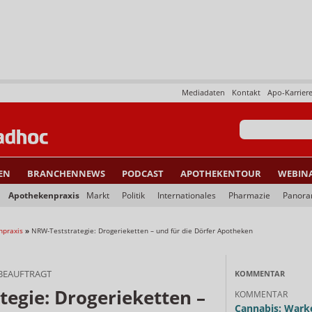
Mediadaten
Kontakt
Apo-Karrier
EN
BRANCHENNEWS
PODCAST
APOTHEKENTOUR
WEBIN
Apothekenpraxis
Markt
Politik
Internationales
Pharmazie
Panor
npraxis
»
NRW-Teststrategie: Drogerieketten – und für die Dörfer Apotheken
 BEAUFTRAGT
KOMMENTAR
egie: Drogerieketten –
KOMMENTAR
Cannabis: Warke