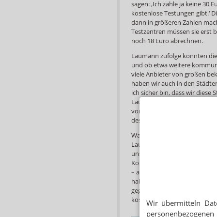
sagen: ‚Ich zahle ja keine 30 
kostenlose Testungen gibt.‘ Di
dann in größeren Zahlen mach
Testzentren müssen sie erst 
noch 18 Euro abrechnen.
Laumann zufolge könnten die 
und ob etwa weitere kommunal
viele Anbieter von großen be
haben wir auch in den Städten
ich sicher bin, dass wir diese 
Laumanns Pläne. Gestern wurd
vorgestellt, wo die Drogerie
des Landes Testzentren erreic
Warum diese Strukturen in N
Laumann gefragt. Ganz einfach,
uns testen lassen wollten, wa
Kommunen hätten getestet. „Un
– aber die meisten Apotheken
habe überhaupt keine Briefe 
gegeben. „Dass die Struktur 
kostenlos wird, ist ja völlig klar
Wir übermitteln Dat
personenbezogenen 