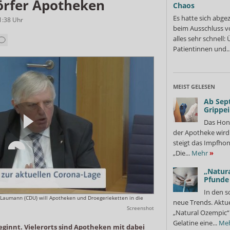
örfer Apotheken
Chaos
Es hatte sich abge
1:38
Uhr
beim Ausschluss v
alles sehr schnell
Patientinnen und..
MEIST GELESEN
Ab Sep
Grippe
Das Hon
der Apotheke wir
steigt das Impfhon
„Die...
Mehr
»
„Natura
Pfunde
In den s
 Laumann (CDU) will Apotheken und Droegerieketten in die
neue Trends. Aktue
Screenshot
„Natural Ozempic“ 
Gelatine eine...
Me
eginnt. Vielerorts sind Apotheken mit dabei