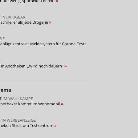
der nur wenig Apotheken bereit“
T VERFÜGBAR
schneller als jede Drogerie
GIE
chlägt zentrales Meldesystem für Corona-Tests
Z
s in Apotheken: „Wird noch dauern”
Thema
ET IM WAHLKAMPF
: Apotheker kommt im Wohnmobil
 IN WERBEANZEIGE
theken-Streit um Testzentrum