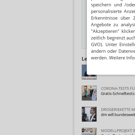
speichern und /oder
personalisierte Anz
Erkenntnisse über 
Das Wichtigste des
Angebote zu analys
E-MAIL ADRESSE
"Akzeptieren" klicke
zeitlich begrenzt auc
Hinweis
GVO). Unter Einstel
ändern oder Datenver
werden. Weitere Info
Lesen Sie auch
JETZT LIVE
Spahn: Biete mich 
CORONA-TESTS FÜ
Gratis-Schnelltest
DROGERIEKETTE M
dm will bundeswei
MODELLPROJEKT 