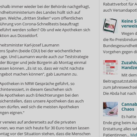
Rabattverbot für A
eshalb immer wieder bei der Behörde nachgefragt,
auch Versandapot
ndheitsministerium des Landes hüllt sich auf
gen. Welche „dritten Stellen“ vom öffentlichen
Keine S
ührung von Corona-Schnelltests beauftragt
verweis
eführt werden sollen? Ob und wie Apotheken sich
Wegen d
tion aus Düsseldorf.
die Rx-Preisbindun
eitsminister Karl-Josef Laumann
Bundesgesundheits
ns Spahn (beide CDU) bei der wöchentlichen
Vorgehen gegen di
Lage. Und Laumann wurde auch zur Teststrategie
jeder Bürger und jede Bürgerin ab Montag einmal
Zuzahl
Handze
ssen können. „Es ist so, dass wir nicht nächste
Angebot machen können“, gab Laumann zu.
Mit dem
Beitragssatzstabil
Apotheken in NRW Gespräche geführt, so
zum Jahreswechsel
hinteressiert, in diesem Geschehen sich
Die Abda hat nach 
ür die Apotheken auch Erleichterungen bei den
sicherstellen, dass unsere Apotheken das auch
Cannabi
n dürfen, weil sich die meisten Apotheken
Chaos
ungen eignen.“
Es hatte
verwies auf andererseits auf die privaten
Ende ging beim Au
onen, wo man sich heute für 30 Euro testen lassen
Erstattung alles s
ontag vor der Situation stehen, dass die Menschen
Patientinnen...
Me