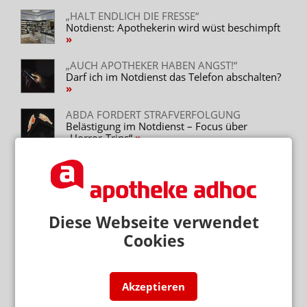
„HALT ENDLICH DIE FRESSE“
Notdienst: Apothekerin wird wüst beschimpft
„AUCH APOTHEKER HABEN ANGST!“
Darf ich im Notdienst das Telefon abschalten?
ABDA FORDERT STRAFVERFOLGUNG
Belästigung im Notdienst – Focus über
„Horror-Trips“
Mehr zum Thema
RETTUNGSDIENST STATT ANTIHISTAMINIKA
Diese Webseite verwendet
Notdienst-Apotheker rettet Nussallergiker
Cookies
ERREICHBARKEIT
Barmer: Genügend Apotheken in Meck-Pomm
Akzeptieren
ROBOTER STATT APOTHEKER?