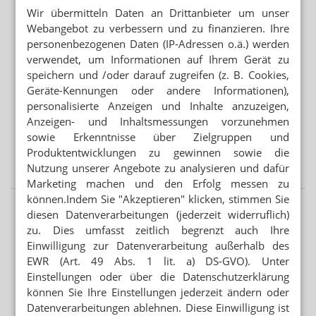
Notdienst ohne Personal: Firma wirbt in Apotheken
Wir übermitteln Daten an Drittanbieter um unser
Webangebot zu verbessern und zu finanzieren. Ihre
personenbezogenen Daten (IP-Adressen o.ä.) werden
Mehr aus Ressort
verwendet, um Informationen auf Ihrem Gerät zu
APORETRO – DER SATIRISCHE WOCHENRÜCKBLICK
speichern und /oder darauf zugreifen (z. B. Cookies,
Apotheken sollen Heizlüfter und Sandsäcke abgeben
Geräte-Kennungen oder andere Informationen),
personalisierte Anzeigen und Inhalte anzuzeigen,
PREISSENKUNG NACH BESTELLUNG
Anzeigen- und Inhaltsmessungen vorzunehmen
Monatswechsel: Apotheke verliert 2000 Euro
sowie Erkenntnisse über Zielgruppen und
GESETZGEBER MUSS HANDELN
Produktentwicklungen zu gewinnen sowie die
Urteil verbietet Rezepturen im Sprechstundenbedarf
Nutzung unserer Angebote zu analysieren und dafür
Marketing machen und den Erfolg messen zu
können.Indem Sie "Akzeptieren" klicken, stimmen Sie
diesen Datenverarbeitungen (jederzeit widerruflich)
zu. Dies umfasst zeitlich begrenzt auch Ihre
Einwilligung zur Datenverarbeitung außerhalb des
EWR (Art. 49 Abs. 1 lit. a) DS-GVO). Unter
Einstellungen oder über die Datenschutzerklärung
können Sie Ihre Einstellungen jederzeit ändern oder
Datenverarbeitungen ablehnen. Diese Einwilligung ist