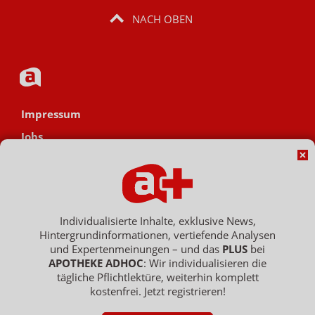
NACH OBEN
Impressum
Jobs
Datenschutz
AGB
Netiquette
Individualisierte Inhalte, exklusive News,
Hinweisgebersystem
Hintergrundinformationen, vertiefende Analysen
Vertrag widerrufen
und Expertenmeinungen – und das
PLUS
bei
APOTHEKE ADHOC
: Wir individualisieren die
tägliche Pflichtlektüre, weiterhin komplett
kostenfrei. Jetzt registrieren!
Copyright © 2007 - 2026 , APOTHEKE ADHOC ist ein Dienst der ELPATO