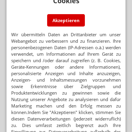
Cookies
Mehr zum Thema
BRANDENBURG OHNE PHARMAZIE-STANDORT
Neuer Medizin-Campus – weiterhin ohne Pharmazeuten
Akzeptieren
Wir übermitteln Daten an Drittanbieter um unser
PRAKTIKUM STARTET
PTA-Schule feiert Abschluss mit Grillparty
Webangebot zu verbessern und zu finanzieren. Ihre
personenbezogenen Daten (IP-Adressen o.ä.) werden
ABSCHLUSS MIT BESTNOTE
verwendet, um Informationen auf Ihrem Gerät zu
Top-PKA bereichert Apotheke
speichern und /oder darauf zugreifen (z. B. Cookies,
Geräte-Kennungen oder andere Informationen),
personalisierte Anzeigen und Inhalte anzuzeigen,
Mehr aus Ressort
Anzeigen- und Inhaltsmessungen vorzunehmen
ANREIBUNG 1:9
sowie Erkenntnisse über Zielgruppen und
Budesonid-Zäpfchen: Mannitol statt Dextrin
Produktentwicklungen zu gewinnen sowie die
Nutzung unserer Angebote zu analysieren und dafür
DAC/NRF
Marketing machen und den Erfolg messen zu
Salicylsäure: Neue Vorschriften für Dithranol
können.Indem Sie "Akzeptieren" klicken, stimmen Sie
diesen Datenverarbeitungen (jederzeit widerruflich)
GEBLEICHT ODER NICHT
Salicylsäure-Verreibung: Gelbe oder weiße Vaseline?
zu. Dies umfasst zeitlich begrenzt auch Ihre
Einwilligung zur Datenverarbeitung außerhalb des