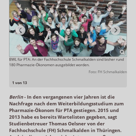
BWL für PTA: An der Fachhochschule Schmalkalden sind bisher rund
Der S
180 Pharmazie-Ökonomen ausgebildet worden.
ange
erater
Foto: FH Schmalkalden
1 von 13
Berlin
-
In den vergangenen vier Jahren ist die
Nachfrage nach dem Weiterbildungsstudium zum
Pharmazie-Ökonom für PTA gestiegen. 2015 und
2013 habe es bereits Wartelisten gegeben, sagt
Studienbetreuer Thomas Oelsner von der
Fachhochschule (FH) Schmalkalden in Thüringen.