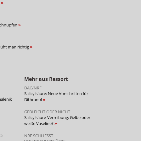
n
Schnupfen
rüht man richtig
Mehr aus Ressort
DAC/NRF
Salicylsäure: Neue Vorschriften für
Galenik
Dithranol
GEBLEICHT ODER NICHT
Salicylsäure-Verreibung: Gelbe oder
weiße Vaseline?
25
NRF SCHLIESST V