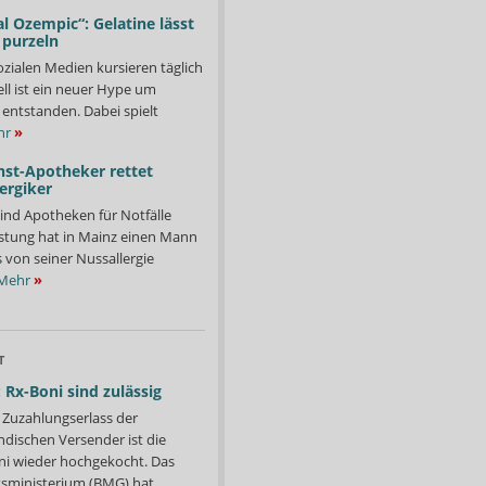
l Ozempic“: Gelatine lässt
 purzeln
ozialen Medien kursieren täglich
ll ist ein neuer Hype um
entstanden. Dabei spielt
hr
»
nst-Apotheker rettet
ergiker
ind Apotheken für Notfälle
istung hat in Mainz einen Mann
s von seiner Nussallergie
Mehr
»
T
 Rx-Boni sind zulässig
Zuzahlungserlass der
ndischen Versender ist die
i wieder hochgekocht. Das
ministerium (BMG) hat...