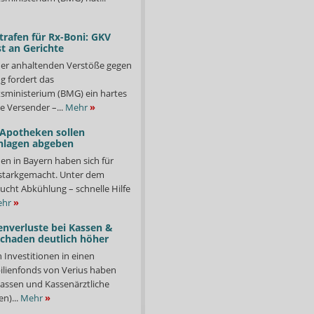
trafen für Rx-Boni: GKV
t an Gerichte
er anhaltenden Verstöße gegen
g fordert das
ministerium (BMG) ein hartes
e Versender –...
Mehr
»
 Apotheken sollen
nlagen abgeben
en in Bayern haben sich für
starkgemacht. Unter dem
ucht Abkühlung – schnelle Hilfe
hr
»
enverluste bei Kassen &
Schaden deutlich höher
n Investitionen in einen
lienfonds von Verius haben
ssen und Kassenärztliche
n)...
Mehr
»