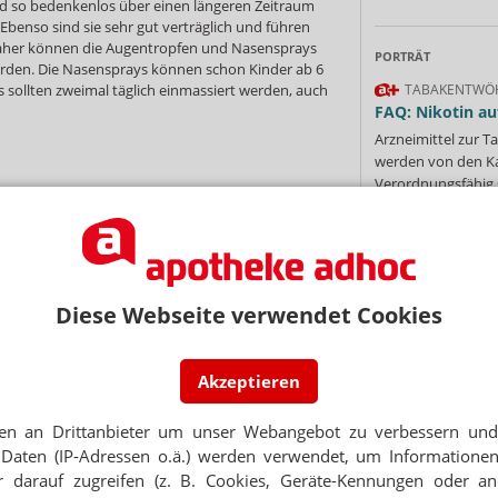
 so bedenkenlos über einen längeren Zeitraum
enso sind sie sehr gut verträglich und führen
her können die Augentropfen und Nasensprays
PORTRÄT
werden. Die Nasensprays können schon Kinder ab 6
 sollten zweimal täglich einmassiert werden, auch
TABAKENTWÖ
FAQ: Nikotin au
Arzneimittel zur
werden von den Ka
Verordnungsfähig s
verschreibungspfli
Mehr
»
NEWSLETTER
 Tages direkt in Ihr Postfach. Kostenlos!
Diese Webseite verwendet Cookies
Jetzt
abonnieren
Ne
 zum Newsletter & Datenschutz
Akzeptieren
E-MAIL ADRESS
en an Drittanbieter um unser Webangebot zu verbessern und 
Daten (IP-Adressen o.ä.) werden verwendet, um Informationen
SUNGEN
 darauf zugreifen (z. B. Cookies, Geräte-Kennungen oder an
, Lunge
Jet