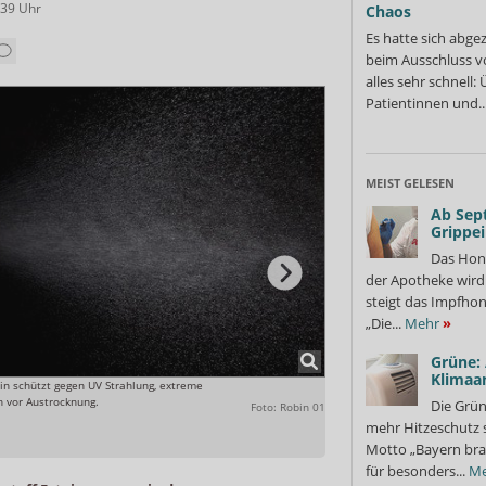
:39
Uhr
Chaos
Es hatte sich abge
beim Ausschluss v
alles sehr schnell
Patientinnen und..
MEIST GELESEN
Ab Sep
Grippe
Das Hon
der Apotheke wir
steigt das Impfhon
„Die...
Mehr
»
Grüne:
Klimaa
oin schützt gegen UV Strahlung, extreme
Die Augentropfen helfen aber 
 vor Austrocknung.
trockenen Auge durch die hydr
Die Grün
Foto: Robin 01
mehr Hitzeschutz 
Motto „Bayern bra
für besonders...
Me