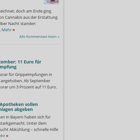
zeichnet, doch am Ende ging
on Cannabis aus der Erstattung
: Über Nacht standen
.
Mehr
»
Alle Kommentare lesen
»
tember: 11 Euro für
impfung
orar für Grippeimpfungen in
d angehoben. Ab September
orar um 3 Prozent auf 11 Euro.
 Apotheken sollen
nlagen abgeben
nicht nur bei allergischen Beschwerden, sondern können auch beim
Ectoin ist zum Beispiel
atisierende Wirkung Linderung verschaffen.
Johnson) und ...
en in Bayern haben sich für
Foto: Ursapharm
starkgemacht. Unter dem
ucht Abkühlung – schnelle Hilfe
hr
»