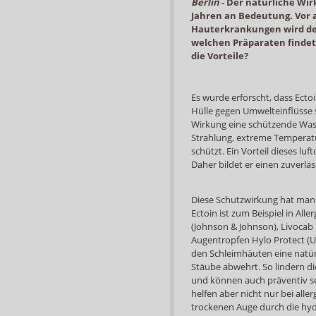
Berlin
-
Der natürliche Wir
Jahren an Bedeutung. Vor a
Hauterkrankungen wird der 
welchen Präparaten findet
die Vorteile?
Es wurde erforscht, dass Ectoi
Hülle gegen Umwelteinflüsse s
Wirkung eine schützende Wass
Strahlung, extreme Tempera
schützt. Ein Vorteil dieses luf
Daher bildet er einen zuverläs
Diese Schutzwirkung hat man 
Ectoin ist zum Beispiel in Al
(Johnson & Johnson), Livocab
Augentropfen Hylo Protect (U
den Schleimhäuten eine natürl
Stäube abwehrt. So lindern d
und können auch präventiv s
helfen aber nicht nur bei al
trockenen Auge durch die hyd