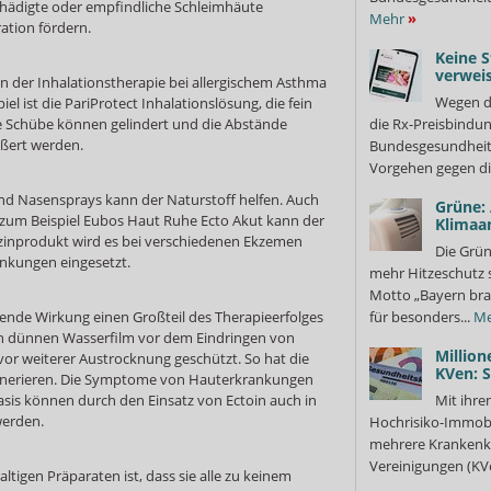
schädigte oder empfindliche Schleimhäute
Mehr
»
ation fördern.
Keine S
verweis
 in der Inhalationstherapie bei allergischem Asthma
Wegen d
el ist die PariProtect Inhalationslösung, die fein
e Schübe können gelindert und die Abstände
die Rx-Preisbindun
ßert werden.
Bundesgesundheits
Vorgehen gegen di
nd Nasensprays kann der Naturstoff helfen. Auch
Grüne:
 zum Beispiel Eubos Haut Ruhe Ecto Akut kann der
Klimaa
dizinprodukt wird es bei verschiedenen Ekzemen
Die Grün
nkungen eingesetzt.
mehr Hitzeschutz 
Motto „Bayern bra
erende Wirkung einen Großteil des Therapieerfolges
für besonders...
Me
en dünnen Wasserfilm vor dem Eindringen von
Million
vor weiterer Austrocknung geschützt. So hat die
KVen: 
generieren. Die Symptome von Hauterkrankungen
asis können durch den Einsatz von Ectoin auch in
Mit ihre
werden.
Hochrisiko-Immobi
mehrere Krankenka
Vereinigungen (KVe
altigen Präparaten ist, dass sie alle zu keinem