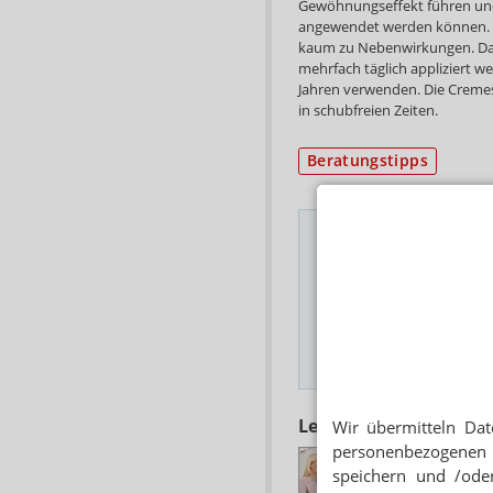
Gewöhnungseffekt führen und
angewendet werden können. Eb
kaum zu Nebenwirkungen. Da
mehrfach täglich appliziert 
Jahren verwenden. Die Cremes
in schubfreien Zeiten.
Beratungstipps
Das Wichtigste des
E-MAIL ADRESSE
Hinweis
Lesen Sie auch
Wir übermitteln Dat
personenbezogenen 
INHALATIONSLÖ
speichern und /oder
Ectoin: Auge, Nase