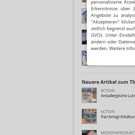
personalisierte Anz
Erkenntnisse über 
OTC-HERSTELLER
Angebote zu analys
J&J: Extremolyte fü
"Akzeptieren" klicke
zeitlich begrenzt auc
ERKÄLTUNG
GVO). Unter Einstel
Fünf Tipps zur Be
ändern oder Datenver
werden. Weitere Info
OTC-PRODUKTE
Salz für die Sichtw
Neuere Artikel zum 
ECTOIN
Antiallergische Lut
ECTOIN
Pari bringt Erkält
MEDIZINPRODUKT