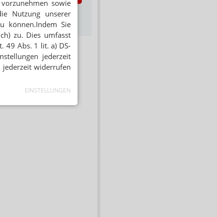
en vorzunehmen sowie
die Nutzung unserer
s zum Newsletter &
Datenschutz
zu können.Indem Sie
ich) zu. Dies umfasst
 49 Abs. 1 lit. a) DS-
stellungen jederzeit
 jederzeit widerrufen
EINSTELLUNGEN