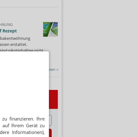
HNUNG
f Rezept
 Tabakentwöhnung
ssen erstattet.
ind nikotinhaltige nicht
chtige Präparate sowie...
Alle Porträts lesen
»
wsletter
E
zu finanzieren. Ihre
 auf Ihrem Gerät zu
dere Informationen),
zt abonnieren