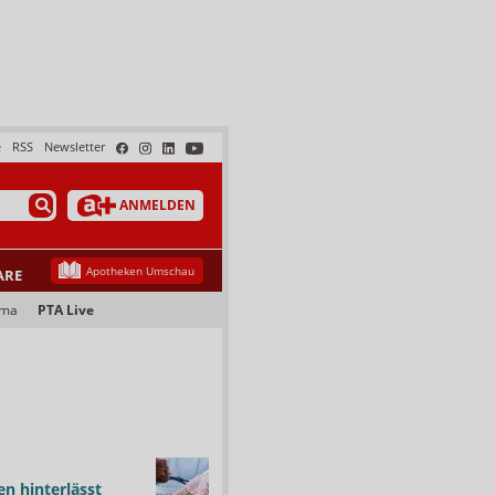
e
RSS
Newsletter
ANMELDEN
Apotheken Umschau
ARE
ama
PTA Live
n hinterlässt