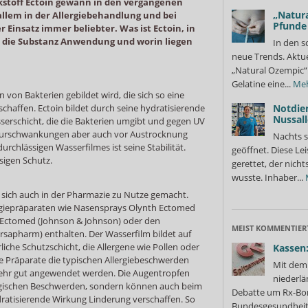
kstoff Ectoin gewann in den vergangenen
„Natura
llem in der Allergiebehandlung und bei
Pfunde
Einsatz immer beliebter. Was ist Ectoin, in
 die Substanz Anwendung und worin liegen
In den s
neue Trends. Aktue
„Natural Ozempic“ 
Gelatine eine...
Me
n von Bakterien gebildet wird, die sich so eine
chaffen. Ectoin bildet durch seine hydratisierende
Notdie
Nussall
erschicht, die die Bakterien umgibt und gegen UV
turschwankungen aber auch vor Austrocknung
Nachts s
tdurchlässigen Wasserfilmes ist seine Stabilität.
geöffnet. Diese Le
sigen Schutz.
gerettet, der nicht
wusste. Inhaber...
sich auch in der Pharmazie zu Nutze gemacht.
lergiepräparaten wie Nasensprays Olynth Ectomed
 Ectomed (Johnson & Johnson) oder den
MEIST KOMMENTIER
rsapharm) enthalten. Der Wasserfilm bildet auf
iche Schutzschicht, die Allergene wie Pollen oder
Kassen:
ie Präparate die typischen Allergiebeschwerden
Mit dem 
ehr gut angewendet werden. Die Augentropfen
niederlä
lergischen Beschwerden, sondern können auch beim
Debatte um Rx-Bon
ratisierende Wirkung Linderung verschaffen. So
Bundesgesundheits