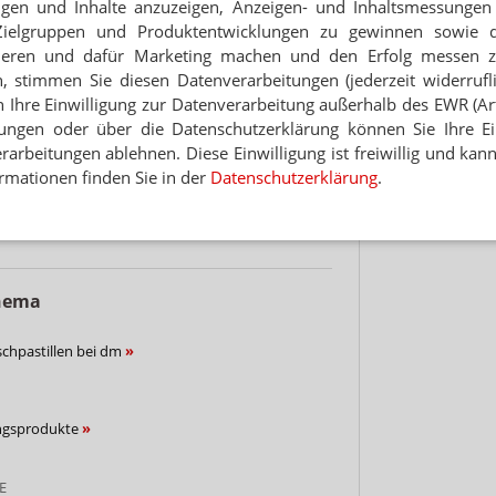
eigen und Inhalte anzuzeigen, Anzeigen- und Inhaltsmessung
Zielgruppen und Produktentwicklungen zu gewinnen sowie 
Hinwei
ieren und dafür Marketing machen und den Erfolg messen 
r die Nase
n, stimmen Sie diesen Datenverarbeitungen (jederzeit widerrufl
h Ihre Einwilligung zur Datenverarbeitung außerhalb des EWR (Art.
lungen oder über die Datenschutzerklärung können Sie Ihre Ein
ratung zu Nasensprays
arbeitungen ablehnen. Diese Einwilligung ist freiwillig und kann
rmationen finden Sie in der
Datenschutzerklärung
.
ahl
Thema
schpastillen bei dm
ungsprodukte
E