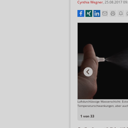
Cynthia Wegner
,
25.08.2017 09
Luftdurchlässige Wasserschicht: Ect
Foto: APOTHEKE ADHOC
Temperaturschwankungen, aber auch
1 von 33