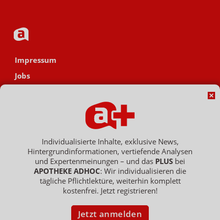
Impressum
Jobs
Datenschutz
AGB
Netiquette
Hinweisgebersystem
Individualisierte Inhalte, exklusive News,
Hintergrundinformationen, vertiefende Analysen
Vertrag widerrufen
und Expertenmeinungen – und das
PLUS
bei
APOTHEKE ADHOC
: Wir individualisieren die
tägliche Pflichtlektüre, weiterhin komplett
kostenfrei. Jetzt registrieren!
Copyright © 2007 - 2026 , APOTHEKE ADHOC ist ein Dienst der ELPATO
Medien GmbH / Franz-Ehrlich-Str. 12 / 12489 Berlin
Geschäftsführer: Patrick Hollstein, Thomas Bellartz / Amtsgericht Berlin
Jetzt anmelden
Charlottenburg / HRB 204 379 B