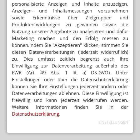
Wieder Vitamin-D-Vergiftung bei Säugling
personalisierte Anzeigen und Inhalte anzuzeigen,
Anzeigen- und Inhaltsmessungen vorzunehmen
STREICHUNG DER ERSTATTUNGSFÄHIGKEIT
sowie Erkenntnisse über Zielgruppen und
Cannabisversorgung: Lob für GKV und KBV
Produktentwicklungen zu gewinnen sowie die
Nutzung unserer Angebote zu analysieren und dafür
PREISSENKUNG NACH BESTELLUNG
Marketing machen und den Erfolg messen zu
Monatswechsel: Apotheke verliert 2000 Euro
können.Indem Sie "Akzeptieren" klicken, stimmen Sie
diesen Datenverarbeitungen (jederzeit widerruflich)
Mehr aus Ressort
zu. Dies umfasst zeitlich begrenzt auch Ihre
ANREIBUNG 1:9
Einwilligung zur Datenverarbeitung außerhalb des
Budesonid-Zäpfchen: Mannitol statt Dextrin
EWR (Art. 49 Abs. 1 lit. a) DS-GVO). Unter
Einstellungen oder über die Datenschutzerklärung
DAC/NRF
können Sie Ihre Einstellungen jederzeit ändern oder
Salicylsäure: Neue Vorschriften für Dithranol
Datenverarbeitungen ablehnen. Diese Einwilligung ist
freiwillig und kann jederzeit widerrufen werden.
GEBLEICHT ODER NICHT
Weitere Informationen finden Sie in der
Salicylsäure-Verreibung: Gelbe oder weiße Vaseline?
Datenschutzerklärung
.
EINSTELLUNGEN