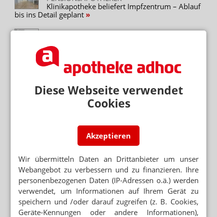
Klinikapotheke beliefert Impfzentrum – Ablauf
bis ins Detail geplant
BERLIN
Impfzentren: DRK sucht Flugbegleiter, keine
PTA
ADHOC24
Impfpersonal in Hessen / Makelverbot vor
Gericht / Botendienstportal
Diese Webseite verwendet
Cookies
KEIN IMPFSTOFF VOR WEIHNACHTEN
„Kommt die Zulassung, kommt sie am 28.
Dezember“
Akzeptieren
CORONA-PANDEMIE
Expertin sieht Lücken bei Impfstoffverteilung
Wir übermitteln Daten an Drittanbieter um unser
Webangebot zu verbessern und zu finanzieren. Ihre
personenbezogenen Daten (IP-Adressen o.ä.) werden
verwendet, um Informationen auf Ihrem Gerät zu
Mehr zum Thema
speichern und /oder darauf zugreifen (z. B. Cookies,
NEM FÜR ERWACHSENDE VERABREICHT
Geräte-Kennungen oder andere Informationen),