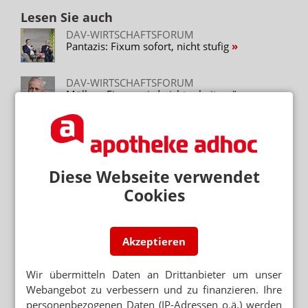
Lesen Sie auch
DAV-WIRTSCHAFTSFORUM
Pantazis: Fixum sofort, nicht stufig
DAV-WIRTSCHAFTSFORUM
Müller: „Fixum wird nicht scheitern“
DAV-WIRTSCHAFTSFORUM
Bauer: Betriebsergebnis 2025 geringer als
2005
Diese Webseite verwendet
NOCH MEHR DEFIZITÄRE APOTHEKEN
Cookies
Spargesetz: Treuhand rechnet Worst-Case-
Szenario
KOMMENTAR
Akzeptieren
Ohne Personal verschwindet die Apotheke
Wir übermitteln Daten an Drittanbieter um unser
EINIGUNG BEIM SPARPAKET
Webangebot zu verbessern und zu finanzieren. Ihre
Kassenabschlag: 2,07 Euro ab 1. Januar
personenbezogenen Daten (IP-Adressen o.ä.) werden