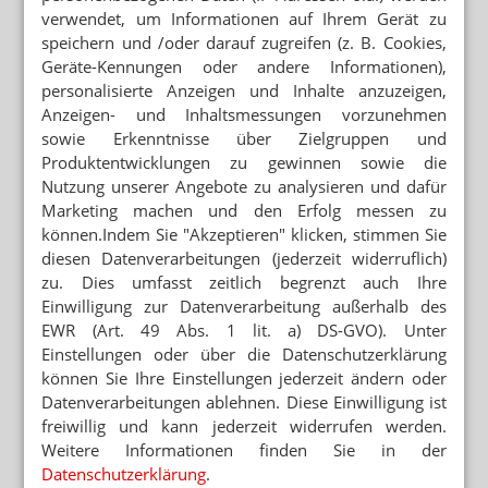
verwendet, um Informationen auf Ihrem Gerät zu
speichern und /oder darauf zugreifen (z. B. Cookies,
Geräte-Kennungen oder andere Informationen),
Mehr zum Thema
personalisierte Anzeigen und Inhalte anzuzeigen,
APOTHEKEN-HONORAR
Anzeigen- und Inhaltsmessungen vorzunehmen
Ab September: 11 Euro für Grippeimpfung
sowie Erkenntnisse über Zielgruppen und
Produktentwicklungen zu gewinnen sowie die
„DAFÜR BRAUCHEN WIR APOTHEKEN“
Nutzung unserer Angebote zu analysieren und dafür
Inhaberin: „Bei Angst hilft kein Online-Warenkorb“
Marketing machen und den Erfolg messen zu
können.Indem Sie "Akzeptieren" klicken, stimmen Sie
ENTGELTATLAS
diesen Datenverarbeitungen (jederzeit widerruflich)
Apothekengehälter deutlich unter Durchschnitt
zu. Dies umfasst zeitlich begrenzt auch Ihre
Einwilligung zur Datenverarbeitung außerhalb des
Mehr aus Ressort
EWR (Art. 49 Abs. 1 lit. a) DS-GVO). Unter
Einstellungen oder über die Datenschutzerklärung
PODCAST NUR MAL SO ZUM WISSEN
können Sie Ihre Einstellungen jederzeit ändern oder
Das Cannabis-Chaos
Datenverarbeitungen ablehnen. Diese Einwilligung ist
ANTRAG ABGELEHNT
freiwillig und kann jederzeit widerrufen werden.
Grüne: Apotheken sollen Klimaanlagen abgeben
Weitere Informationen finden Sie in der
Datenschutzerklärung
.
BRANDENBURG OHNE PHARMAZIE-STANDORT