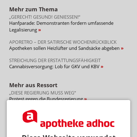
Mehr zum Thema
„GERECHT! GESUND! GENIESSEN!“
Hanfparade: Demonstranten fordern umfassende
Legalisierung
APORETRO – DER SATIRISCHE WOCHENRÜCKBLICK
Apotheken sollen Heizlüfter und Sandsäcke abgeben
STREICHUNG DER ERSTATTUNGSFÄHIGKEIT
Cannabisversorgung: Lob für GKV und KBV
Mehr aus Ressort
„DIESE REGIERUNG MUSS WEG“
Protest gegen die Bundesregierung
MEHR HITZETOTE
Hitzeschutz: Was tut die Bundesregierung?
BUNDESREGIERUNG PRÜFT UMSETZUNGSBEDARF
Second-Hand-Medikamente: Wiederabgabe nicht