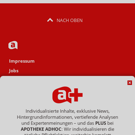
NACH OBEN
Impressum
Jobs
Datenschutz
AGB
Netiquette
Hinweisgebersystem
Individualisierte Inhalte, exklusive News,
Hintergrundinformationen, vertiefende Analysen
Vertrag widerrufen
und Expertenmeinungen – und das
PLUS
bei
APOTHEKE ADHOC
: Wir individualisieren die