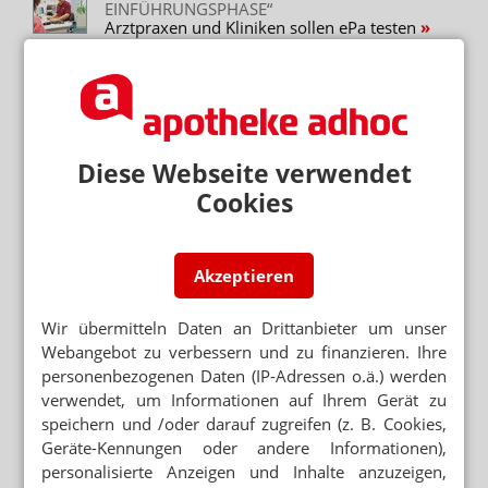
EINFÜHRUNGSPHASE“
Arztpraxen und Kliniken sollen ePa testen
REGISTERMODERNISIERUNGSGESETZ
Gläserner Bürger: Steuer-ID soll auch
Krankendaten speichern
DATENSCHÜTZER WARNEN VOR
AUSWERTUNG
Diese Webseite verwendet
E-Rezept ohne Ende-zu-Ende-Verschlüsselung
Cookies
DIGITALISIERUNGSGESETZ
E-Rezept: BtM, Hilfsmittel, Holland-Versender
Akzeptieren
Wir übermitteln Daten an Drittanbieter um unser
Webangebot zu verbessern und zu finanzieren. Ihre
personenbezogenen Daten (IP-Adressen o.ä.) werden
Mehr zum Thema
verwendet, um Informationen auf Ihrem Gerät zu
GESETZGEBER MÜSSTE HANDELN
speichern und /oder darauf zugreifen (z. B. Cookies,
Kassen: Rx-Boni sind zulässig
Geräte-Kennungen oder andere Informationen),
KASSENÄRZTE FORDERN PRÄVENTIONSOFFENSIVE
personalisierte Anzeigen und Inhalte anzuzeigen,