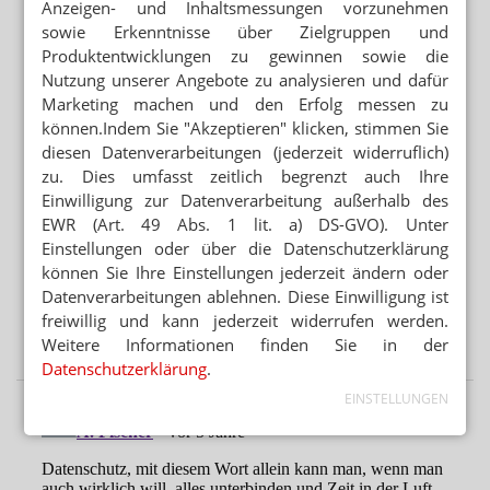
Alkohol und Tabak: Staat sollte ordentlich zulangen
Anzeigen- und Inhaltsmessungen vorzunehmen
sowie Erkenntnisse über Zielgruppen und
WEGEN GKV-SPARPAKET
Produktentwicklungen zu gewinnen sowie die
Zuzahlung: Neuer Abda-Handzettel
Nutzung unserer Angebote zu analysieren und dafür
Marketing machen und den Erfolg messen zu
können.Indem Sie "Akzeptieren" klicken, stimmen Sie
Mehr aus Ressort
diesen Datenverarbeitungen (jederzeit widerruflich)
PODCAST NUR MAL SO ZUM WISSEN
zu. Dies umfasst zeitlich begrenzt auch Ihre
Das Cannabis-Chaos
Einwilligung zur Datenverarbeitung außerhalb des
EWR (Art. 49 Abs. 1 lit. a) DS-GVO). Unter
ANTRAG ABGELEHNT
Einstellungen oder über die Datenschutzerklärung
Grüne: Apotheken sollen Klimaanlagen abgeben
können Sie Ihre Einstellungen jederzeit ändern oder
BRANDENBURG OHNE PHARMAZIE-STANDORT
Datenverarbeitungen ablehnen. Diese Einwilligung ist
Neuer Medizin-Campus – weiterhin ohne Pharmazeuten
freiwillig und kann jederzeit widerrufen werden.
Weitere Informationen finden Sie in der
Datenschutzerklärung
.
EINSTELLUNGEN