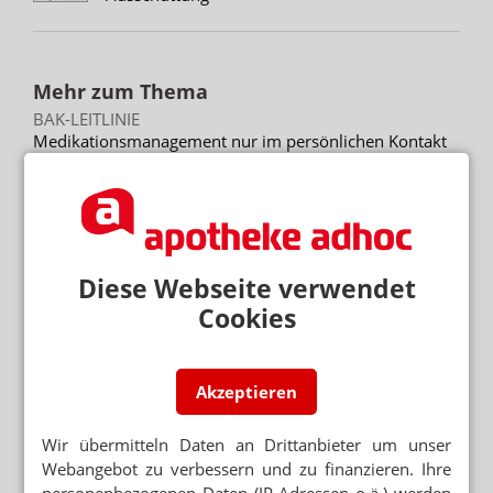
Mehr zum Thema
BAK-LEITLINIE
Medikationsmanagement nur im persönlichen Kontakt
ROBOTER STATT APOTHEKER?
Notdienst ohne Personal: Firma wirbt in Apotheken
AUTOMATEN ABGESTELLT
Diese Webseite verwendet
Hitze: Apotheke sperrt Abholfächer
Cookies
Mehr aus Ressort
Akzeptieren
PODCAST NUR MAL SO ZUM WISSEN
Das Cannabis-Chaos
Wir übermitteln Daten an Drittanbieter um unser
ANTRAG ABGELEHNT
Webangebot zu verbessern und zu finanzieren. Ihre
Grüne: Apotheken sollen Klimaanlagen abgeben
personenbezogenen Daten (IP-Adressen o.ä.) werden