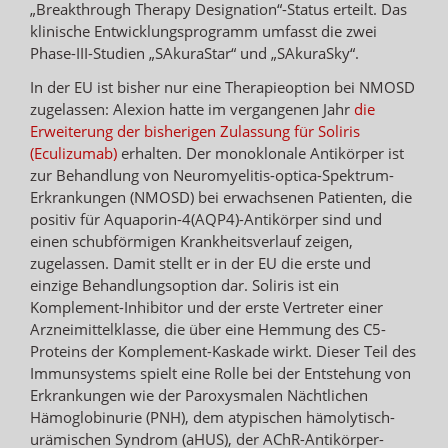
„Breakthrough Therapy Designation“-Status erteilt. Das
klinische Entwicklungsprogramm umfasst die zwei
Phase-III-Studien „SAkuraStar“ und „SAkuraSky“.
In der EU ist bisher nur eine Therapieoption bei NMOSD
zugelassen: Alexion hatte im vergangenen Jahr
die
Erweiterung der bisherigen Zulassung für Soliris
(Eculizumab)
erhalten. Der monoklonale Antikörper ist
zur Behandlung von Neuromyelitis-optica-Spektrum-
Erkrankungen (NMOSD) bei erwachsenen Patienten, die
positiv für Aquaporin-4(AQP4)-Antikörper sind und
einen schubförmigen Krankheitsverlauf zeigen,
zugelassen. Damit stellt er in der EU die erste und
einzige Behandlungsoption dar. Soliris ist ein
Komplement-Inhibitor und der erste Vertreter einer
Arzneimittelklasse, die über eine Hemmung des C5-
Proteins der Komplement-Kaskade wirkt. Dieser Teil des
Immunsystems spielt eine Rolle bei der Entstehung von
Erkrankungen wie der Paroxysmalen Nächtlichen
Hämoglobinurie (PNH), dem atypischen hämolytisch-
urämischen Syndrom (aHUS), der AChR-Antikörper-