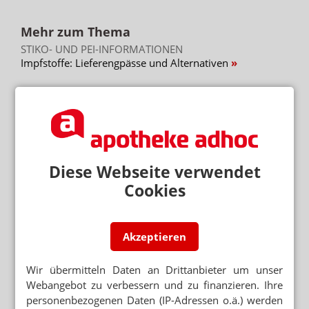
Mehr zum Thema
STIKO- UND PEI-INFORMATIONEN
Impfstoffe: Lieferengpässe und Alternativen
APOTHEKEN SOLLEN PATIENTEN INFORMIEREN
Ab August: Eferox in neuer Zusammensetzung
MENINGEOM
Neue Kontraindikation für Minipille und Vaginalring
Diese Webseite verwendet
Mehr aus Ressort
Cookies
NEUE ANTIKÖRPERTHERAPIEN
BioCopy: KI jagt versteckte Tumorantigene
Akzeptieren
STUDIEN STARTEN
Ebola: Medikamente und Impfstoffe im Test
Wir übermitteln Daten an Drittanbieter um unser
Webangebot zu verbessern und zu finanzieren. Ihre
NEUER NAME, NEUE PZN
personenbezogenen Daten (IP-Adressen o.ä.) werden
Salbuhexal: Umstellung bei Hilfsstoffen