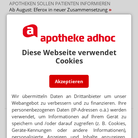
APOTHEKEN SOLLEN PATIENTEN INFORMIEREN
Ab August: Eferox in neuer Zusammensetzung
MENINGEOM
Neue Kontraindikation für Minipille und Vaginalring
Mehr aus Ressort
Diese Webseite verwendet
SEMAGLUTID
Cookies
Wegovy-Tablette ab September verfügbar
APP FÜR BRUSTKREBSPATIENTINNEN
„Wie eine Ärztin in der Handtasche“
Akzeptieren
VORSICHT BEI SILYCHRISTIN ODER CHOLIN
Wir übermitteln Daten an Drittanbieter um unser
Schilddrüse: DGE warnt vor NEM
Webangebot zu verbessern und zu finanzieren. Ihre
personenbezogenen Daten (IP-Adressen o.ä.) werden
verwendet, um Informationen auf Ihrem Gerät zu
speichern und /oder darauf zugreifen (z. B. Cookies,
Geräte-Kennungen oder andere Informationen),
personalisierte Anzeigen und Inhalte anzuzeigen,