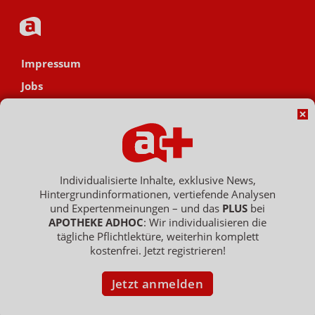
Impressum
Jobs
Datenschutz
AGB
Netiquette
Hinweisgebersystem
Individualisierte Inhalte, exklusive News,
Hintergrundinformationen, vertiefende Analysen
Vertrag widerrufen
und Expertenmeinungen – und das
PLUS
bei
APOTHEKE ADHOC
: Wir individualisieren die
tägliche Pflichtlektüre, weiterhin komplett
kostenfrei. Jetzt registrieren!
Copyright © 2007 - 2026 , APOTHEKE ADHOC ist ein Dienst der ELPATO
Medien GmbH / Franz-Ehrlich-Str. 12 / 12489 Berlin
Geschäftsführer: Patrick Hollstein, Thomas Bellartz / Amtsgericht Berlin
Jetzt anmelden
Charlottenburg / HRB 204 379 B