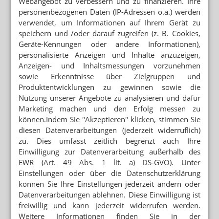
Webangebot zu verbessern und zu finanzieren. Ihre
BFARM-MELDUNG
personenbezogenen Daten (IP-Adressen o.ä.) werden
Ozempic: Engpass bis Ende August
verwendet, um Informationen auf Ihrem Gerät zu
speichern und /oder darauf zugreifen (z. B. Cookies,
Geräte-Kennungen oder andere Informationen),
personalisierte Anzeigen und Inhalte anzuzeigen,
Mehr zum Thema
Anzeigen- und Inhaltsmessungen vorzunehmen
sowie Erkenntnisse über Zielgruppen und
APP FÜR BRUSTKREBSPATIENTINNEN
Produktentwicklungen zu gewinnen sowie die
„Wie eine Ärztin in der Handtasche“
Nutzung unserer Angebote zu analysieren und dafür
NEUE ANTIKÖRPERTHERAPIEN
Marketing machen und den Erfolg messen zu
BioCopy: KI jagt versteckte Tumorantigene
können.Indem Sie "Akzeptieren" klicken, stimmen Sie
diesen Datenverarbeitungen (jederzeit widerruflich)
POSTTRAUMATISCHE BELASTUNGSSTÖRUNG
zu. Dies umfasst zeitlich begrenzt auch Ihre
Dronabinol: THC hilft bei PTBS
Einwilligung zur Datenverarbeitung außerhalb des
EWR (Art. 49 Abs. 1 lit. a) DS-GVO). Unter
Einstellungen oder über die Datenschutzerklärung
Mehr aus Ressort
können Sie Ihre Einstellungen jederzeit ändern oder
SEMAGLUTID
Datenverarbeitungen ablehnen. Diese Einwilligung ist
Wegovy-Tablette ab September verfügbar
freiwillig und kann jederzeit widerrufen werden.
Weitere Informationen finden Sie in der
VORSICHT BEI SILYCHRISTIN ODER CHOLIN