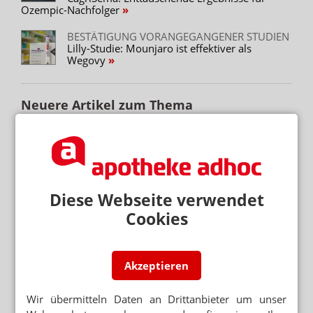
Ozempic-Nachfolger
BESTÄTIGUNG VORANGEGANGENER STUDIEN
Lilly-Studie: Mounjaro ist effektiver als
Wegovy
Neuere Artikel zum Thema
SEMAGLUTID UND CAGRILINTID
Novo Nordisk: Rückschlag für neues
Abnehmmittel
STUDIENDATEN ENDE AUGUST
Semaglutid senkt Risiko für Herzinfarkt und
Diese Webseite verwendet
Schlaganfall
Cookies
AKTUELLE STUDIE
Semaglutid: Abnehmspritze mit Anti-Aging-
Effekt?
Akzeptieren
N3 GEHT A.V.
Ozempic: Austausch auf 8-Wochen-Pen
möglich
Wir übermitteln Daten an Drittanbieter um unser