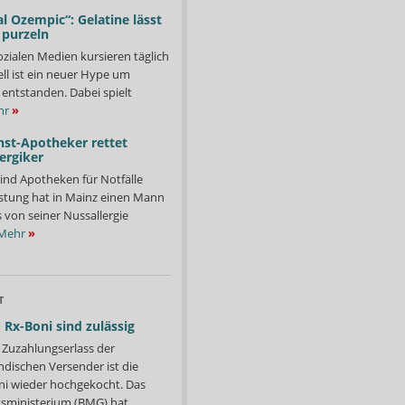
l Ozempic“: Gelatine lässt
 purzeln
ozialen Medien kursieren täglich
ll ist ein neuer Hype um
entstanden. Dabei spielt
hr
»
nst-Apotheker rettet
ergiker
ind Apotheken für Notfälle
istung hat in Mainz einen Mann
s von seiner Nussallergie
Mehr
»
T
 Rx-Boni sind zulässig
Zuzahlungserlass der
ndischen Versender ist die
i wieder hochgekocht. Das
ministerium (BMG) hat...