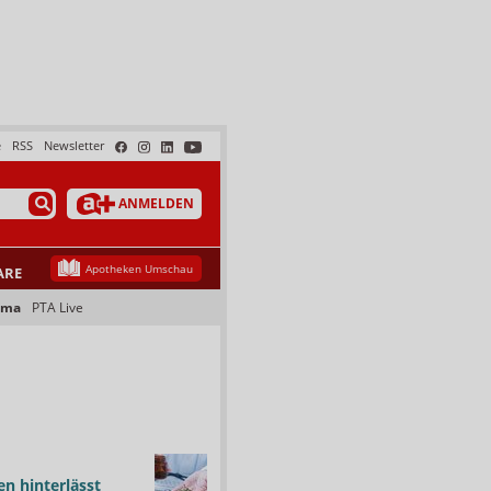
e
RSS
Newsletter
ANMELDEN
Apotheken Umschau
ARE
ama
PTA Live
n hinterlässt