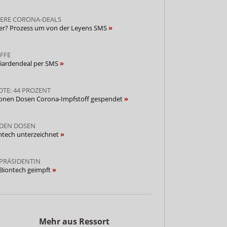
ERE CORONA-DEALS
zer? Prozess um von der Leyens SMS
FFE
liardendeal per SMS
TE: 44 PROZENT
llionen Dosen Corona-Impfstoff gespendet
ARDEN DOSEN
ntech unterzeichnet
PRÄSIDENTIN
 Biontech geimpft
Mehr aus Ressort