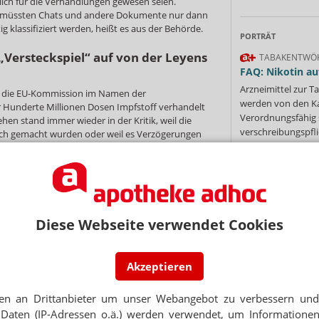
ich für die Verhandlungen gewesen seien.
n müssten Chats und andere Dokumente nur dann
ig klassifiziert werden, heißt es aus der Behörde.
PORTRÄT
Versteckspiel“ auf von der Leyens
TABAKENTWÖ
FAQ: Nikotin au
Arzneimittel zur
 die EU-Kommission im Namen der
werden von den Ka
r Hunderte Millionen Dosen Impfstoff verhandelt
Verordnungsfähig s
en stand immer wieder in der Kritik, weil die
verschreibungspfli
tlich gemacht wurden oder weil es Verzögerungen
Mehr
»
ffs gab. Die milliardenschweren Käufe von Corona-
s Visier der europäischen Staatsanwaltschaft.
er Leyens Handy muss ein Ende haben“, sagte
ünen im Europaparlament sitzt. „Dienstliche
sch gespeichert, archiviert und gegebenenfalls
Diese Webseite verwendet Cookies
Ne
nicht zum ersten Mal im Fokus
Akzeptieren
E-MAIL ADRESS
 mehr als nur um Transparenz: Es geht darum, die
flicht wiederherzustellen, die die Europäische
en an Drittanbieter um unser Webangebot zu verbessern und 
ssen lässt“, sagte Shari Hinds von der
Jet
Daten (IP-Adressen o.ä.) werden verwendet, um Informationen
Transparency International.