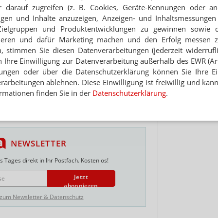
 darauf zugreifen (z. B. Cookies, Geräte-Kennungen oder an
t die erste Affäre um unauffindbare
Hinwei
eigen und Inhalte anzuzeigen, Anzeigen- und Inhaltsmessung
t als deutsche Verteidigungsministerin wurden die
Zielgruppen und Produktentwicklungen zu gewinnen sowie 
 gelöscht. Das Verteidigungsministerium
ieren und dafür Marketing machen und den Erfolg messen 
ng 2019 mit einem „Sicherheitsvorkommnis“.
rch Beweise in der Berateraffäre verloren
n, stimmen Sie diesen Datenverarbeitungen (jederzeit widerrufl
 Vorwürfe von unkorrekter Auftragsvergabe bis zu
h Ihre Einwilligung zur Datenverarbeitung außerhalb des EWR (Art.
lungen oder über die Datenschutzerklärung können Sie Ihre Ein
arbeitungen ablehnen. Diese Einwilligung ist freiwillig und kann
rmationen finden Sie in der
Datenschutzerklärung
.
NEWSLETTER
 Tages direkt in Ihr Postfach. Kostenlos!
Jetzt
abonnieren
 zum Newsletter & Datenschutz