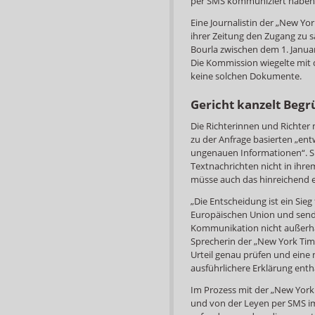
per SMS kommuniziert haben
Eine Journalistin der „New Y
ihrer Zeitung den Zugang zu 
Bourla zwischen dem 1. Janua
Die Kommission wiegelte mit 
keine solchen Dokumente.
Gericht kanzelt Beg
Die Richterinnen und Richter
zu der Anfrage basierten „en
ungenauen Informationen“. Si
Textnachrichten nicht in ihrem
müsse auch das hinreichend e
„Die Entscheidung ist ein Sie
Europäischen Union und sendet
Kommunikation nicht außerhalb
Sprecherin der „New York Tim
Urteil genau prüfen und eine 
ausführlichere Erklärung enthä
Im Prozess mit der „New York 
und von der Leyen per SMS im