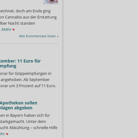
zeichnet, doch am Ende ging
on Cannabis aus der Erstattung
: Über Nacht standen
.
Mehr
»
Alle Kommentare lesen
»
tember: 11 Euro für
impfung
orar für Grippeimpfungen in
d angehoben. Ab September
orar um 3 Prozent auf 11 Euro.
 Apotheken sollen
nlagen abgeben
en in Bayern haben sich für
starkgemacht. Unter dem
ucht Abkühlung – schnelle Hilfe
hr
»