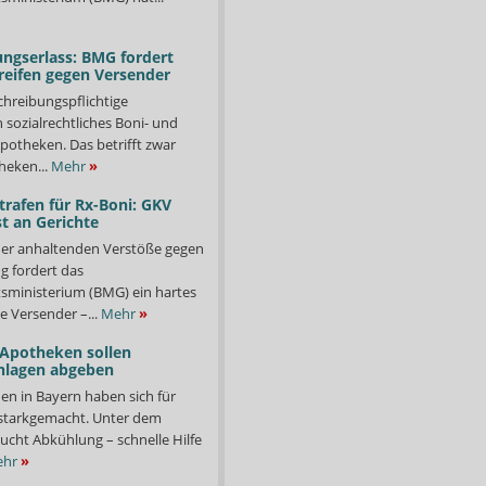
ngserlass: BMG fordert
reifen gegen Versender
chreibungspflichtige
in sozialrechtliches Boni- und
potheken. Das betrifft zwar
heken...
Mehr
»
trafen für Rx-Boni: GKV
t an Gerichte
er anhaltenden Verstöße gegen
g fordert das
ministerium (BMG) ein hartes
e Versender –...
Mehr
»
 Apotheken sollen
nlagen abgeben
en in Bayern haben sich für
starkgemacht. Unter dem
ucht Abkühlung – schnelle Hilfe
hr
»