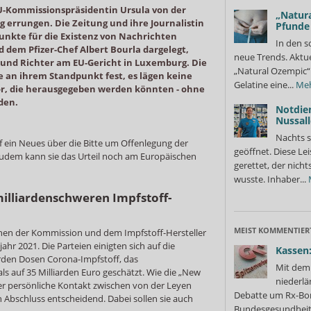
-Kommissionspräsidentin Ursula von der
„Natura
g errungen. Die Zeitung und ihre Journalistin
Pfunde
unkte für die Existenz von Nachrichten
In den s
 dem Pfizer-Chef Albert Bourla dargelegt,
neue Trends. Aktue
 und Richter am EU-Gericht in Luxemburg. Die
„Natural Ozempic“ 
 an ihrem Standpunkt fest, es lägen keine
Gelatine eine...
Me
r, die herausgegeben werden könnten - ohne
den.
Notdie
Nussall
Nachts s
ein Neues über die Bitte um Offenlegung der
geöffnet. Diese Le
udem kann sie das Urteil noch am Europäischen
gerettet, der nicht
wusste. Inhaber...
illiardenschweren Impfstoff-
MEIST KOMMENTIER
chen der Kommission und dem Impfstoff-Hersteller
hr 2021. Die Parteien einigten sich auf die
Kassen:
iarden Dosen Corona-Impfstoff, das
Mit dem 
 auf 35 Milliarden Euro geschätzt. Wie die „New
niederlä
der persönliche Kontakt zwischen von der Leyen
Debatte um Rx-Bon
n Abschluss entscheidend. Dabei sollen sie auch
Bundesgesundheits