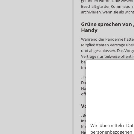
gefunden worden, die wesentl
Beschäftigte der Kommissio
archivieren, wenn sie als wicht
Grüne sprechen von „
Handy
Während der Pandemie hatte
Mitgliedstaaten Verträge übe
und abgeschlossen. Das Vorgeh
Verträge nur teilweise öffen
bei der Lieferung des Impfsto
Impfstoff gerieten auch in da
„Das Versteckspiel auf von d
Daniel Freund, der für die Gr
Nachrichten müssen systemati
offengelegt werden.“
Von der Leyens SMS 
„Bei diesem Urteil geht es um
institutionelle Rechenschaftsp
Wir übermitteln Dat
Kommission schmerzlich vermi
personenbezogenen 
Nichtregierungsorganisation 