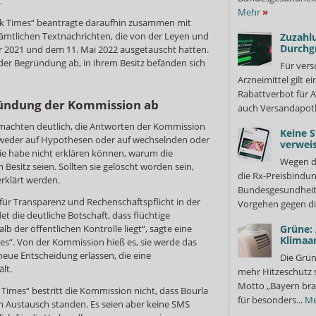
.
Mehr
»
ork Times“ beantragte daraufhin zusammen mit
sämtlichen Textnachrichten, die von der Leyen und
Zuzahlu
Durchg
r 2021 und dem 11. Mai 2022 ausgetauscht hatten.
der Begründung ab, in ihrem Besitz befänden sich
Für vers
Arzneimittel gilt e
Rabattverbot für A
ründung der Kommission ab
auch Versandapot
 machten deutlich, die Antworten der Kommission
Keine S
tweder auf Hypothesen oder auf wechselnden oder
verweis
e habe nicht erklären können, warum die
Wegen d
 Besitz seien. Sollten sie gelöscht worden sein,
die Rx-Preisbindun
rklärt werden.
Bundesgesundheits
g für Transparenz und Rechenschaftspflicht in der
Vorgehen gegen di
 die deutliche Botschaft, dass flüchtige
 der öffentlichen Kontrolle liegt“, sagte eine
Grüne:
Klimaa
es“. Von der Kommission hieß es, sie werde das
neue Entscheidung erlassen, die eine
Die Grün
lt.
mehr Hitzeschutz 
Motto „Bayern bra
Times“ bestritt die Kommission nicht, dass Bourla
für besonders...
Me
 Austausch standen. Es seien aber keine SMS