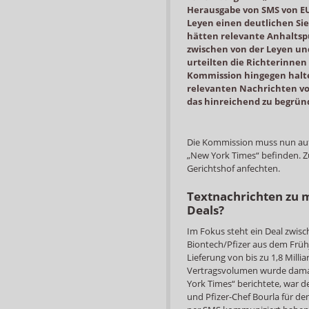
Herausgabe von SMS von EU
Leyen einen deutlichen Sie
hätten relevante Anhaltsp
zwischen von der Leyen und
urteilten die Richterinnen
Kommission hingegen halte
relevanten Nachrichten vo
das hinreichend zu begrün
Die Kommission muss nun auf 
„New York Times“ befinden. Z
Gerichtshof anfechten.
Textnachrichten zu m
Deals?
Im Fokus steht ein Deal zwis
Biontech/Pfizer aus dem Frühja
Lieferung von bis zu 1,8 Mill
Vertragsvolumen wurde damals
York Times“ berichtete, war 
und Pfizer-Chef Bourla für de