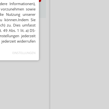
dere Informationen),
s zum Newsletter &
en vorzunehmen sowie
Datenschutz
die Nutzung unserer
zu können.Indem Sie
ich) zu. Dies umfasst
 49 Abs. 1 lit. a) DS-
stellungen jederzeit
 jederzeit widerrufen
EINSTELLUNGEN