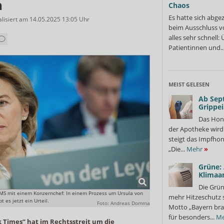
n
Chaos
Es hatte sich abge
alisiert am
14.05.2025 13:05 Uhr
beim Ausschluss v
alles sehr schnell
Patientinnen und..
MEIST GELESEN
Ab Sep
Grippe
Das Hon
der Apotheke wir
steigt das Impfhon
„Die...
Mehr
»
Grüne:
Klimaa
Die Grün
SMS mit einem Konzernchef: In einem Prozess um Ursula von
mehr Hitzeschutz 
 es jetzt ein Urteil.
Foto: Andreas Domma
Motto „Bayern bra
für besonders...
Me
 Times“ hat im Rechtsstreit um die