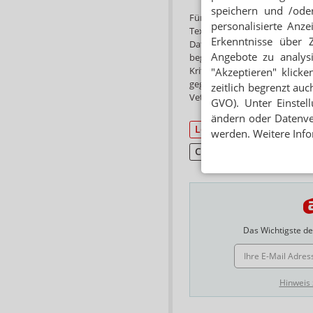
speichern und /oder
Für von der Leyen ist es nich
personalisierte Anz
Textnachrichten. In ihrer Zei
Erkenntnisse über 
Daten auf einem ihrer Handys
Angebote zu analys
begründete die Handy-Löschu
Kritiker monierten, dass dadu
"Akzeptieren" klicke
gegangen seien, in der es um
zeitlich begrenzt auc
Vetternwirtschaft ging.
GVO). Unter Einstel
ändern oder Datenver
Lobby
werden. Weitere Info
Corona-Impfung
Das Wichtigste des
E-MAIL ADRESSE
Hinweis