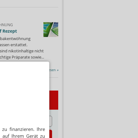
HNUNG
f Rezept
 Tabakentwöhnung
ssen erstattet.
ind nikotinhaltige nicht
chtige Präparate sowie...
Alle Porträts lesen
»
wsletter
E
zu finanzieren. Ihre
zt abonnieren
 auf Ihrem Gerät zu