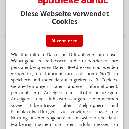
BEISSENDE SPINNENTIER-LARVEN
Juckender Ausschlag: FAQ zu Herbstgrasmilben
Diese Webseite verwendet
SONNENBRANDTIMER UND UV-INDEX
Cookies
Hautkrebs: Prävention per App
Akzeptieren
Wir übermitteln Daten an Drittanbieter um unser
Webangebot zu verbessern und zu finanzieren. Ihre
personenbezogenen Daten (IP-Adressen o.ä.) werden
verwendet, um Informationen auf Ihrem Gerät zu
speichern und /oder darauf zugreifen (z. B. Cookies,
Geräte-Kennungen oder andere Informationen),
personalisierte Anzeigen und Inhalte anzuzeigen,
Anzeigen- und Inhaltsmessungen vorzunehmen
sowie Erkenntnisse über Zielgruppen und
Produktentwicklungen zu gewinnen sowie die
Nutzung unserer Angebote zu analysieren und dafür
Marketing machen und den Erfolg messen zu