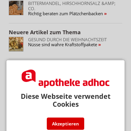
BITTERMANDEL, HIRSCHHORNSALZ &AMP;
CO.
Richtig beraten zum Plätzchenbacken
Neuere Artikel zum Thema
GESUND DURCH DIE WEIHNACHTSZEIT
Nüsse sind wahre Kraftstoffpakete
Mehr zum Thema
TEAM KÄMPFT UM KOLLEGEN
Apotheker muss als PKA arbeiten
Diese Webseite verwendet
„GERECHT! GESUND! GENIESSEN!“
Cookies
Hanfparade: Demonstranten fordern umfassende
Legalisierung
„ES GEHT UM DIE ZUKUNFT UNSERER KINDER“
Akzeptieren
Kinder und soziale Medien: Ärzte kritisieren