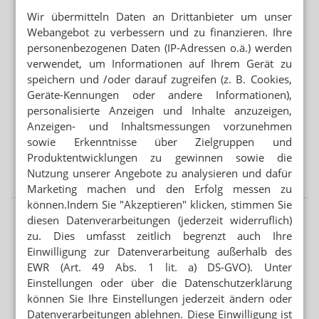
Elternversagen
Wir übermitteln Daten an Drittanbieter um unser
Webangebot zu verbessern und zu finanzieren. Ihre
personenbezogenen Daten (IP-Adressen o.ä.) werden
Mehr aus Ressort
verwendet, um Informationen auf Ihrem Gerät zu
ÜBER 240 FÄLLE
speichern und /oder darauf zugreifen (z. B. Cookies,
West-Nil-Fieber in Europa
Geräte-Kennungen oder andere Informationen),
personalisierte Anzeigen und Inhalte anzuzeigen,
EINE GESCHLOSSEN, ANDERE ÜBERNOMMEN
Anzeigen- und Inhaltsmessungen vorzunehmen
Jung-Inhaberin: „Vier Apotheken wieder voll gemacht“
sowie Erkenntnisse über Zielgruppen und
Produktentwicklungen zu gewinnen sowie die
45 PROZENT DER FÄLLE VERMEIDBAR
Demenz: Gedächtnis-Check in der Apotheke
Nutzung unserer Angebote zu analysieren und dafür
Marketing machen und den Erfolg messen zu
können.Indem Sie "Akzeptieren" klicken, stimmen Sie
diesen Datenverarbeitungen (jederzeit widerruflich)
zu. Dies umfasst zeitlich begrenzt auch Ihre
Einwilligung zur Datenverarbeitung außerhalb des
EWR (Art. 49 Abs. 1 lit. a) DS-GVO). Unter
Einstellungen oder über die Datenschutzerklärung
können Sie Ihre Einstellungen jederzeit ändern oder
Datenverarbeitungen ablehnen. Diese Einwilligung ist