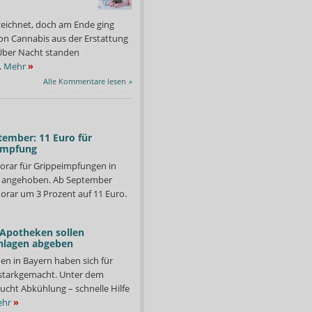
zeichnet, doch am Ende ging
on Cannabis aus der Erstattung
: Über Nacht standen
.
Mehr
»
Alle Kommentare lesen
»
tember: 11 Euro für
impfung
orar für Grippeimpfungen in
d angehoben. Ab September
orar um 3 Prozent auf 11 Euro.
 Apotheken sollen
nlagen abgeben
i in die Apotheke... So etwas hat Roths alte englische Apotheke
Die gerufenen Einsatzkrä
te sehr selten erlebt.
en in Bayern haben sich für
Foto: Roths alte englische Apotheke
starkgemacht. Unter dem
ucht Abkühlung – schnelle Hilfe
hr
»