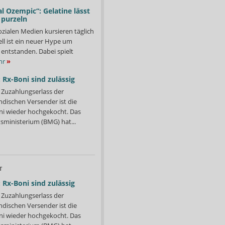
l Ozempic“: Gelatine lässt
 purzeln
ozialen Medien kursieren täglich
ll ist ein neuer Hype um
entstanden. Dabei spielt
hr
»
 Rx-Boni sind zulässig
Zuzahlungserlass der
ndischen Versender ist die
i wieder hochgekocht. Das
ministerium (BMG) hat...
T
 Rx-Boni sind zulässig
Zuzahlungserlass der
ndischen Versender ist die
i wieder hochgekocht. Das