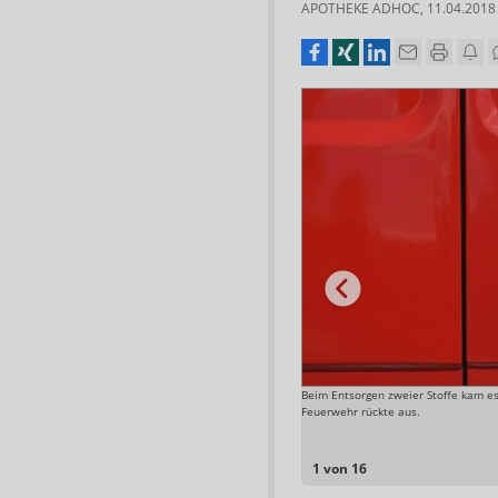
APOTHEKE ADHOC
,
11.04.2018
istallisiert, empfehlen die Apothekerkammern, das
Beim Entsorgen zweier Stoffe kam es 
n und entwichenes Wasser zu ersetzen – sonst droht
Feuerwehr rückte aus.
Foto: APOTHEKE ADHOC
1 von 16