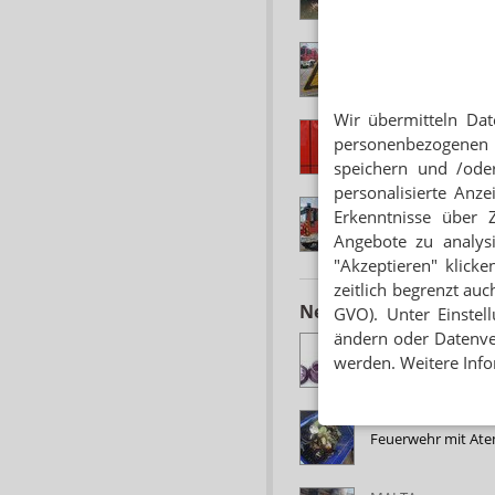
GROSSEINSATZ IN
Radioaktives Erbe
Wir übermitteln Dat
FEUERWEHREINSA
personenbezogenen 
Smartphone melde
speichern und /oder
personalisierte Anz
NORDRHEIN-WEST
Erkenntnisse über 
Feuerwehreinsatz: 
Angebote zu analys
"Akzeptieren" klicke
zeitlich begrenzt auc
Neuere Artikel zum 
GVO). Unter Einstel
ändern oder Datenver
NEUE KONZENTRA
Neu: Methylrosani
werden. Weitere Info
CHEMIKALIENUNF
Feuerwehr mit At