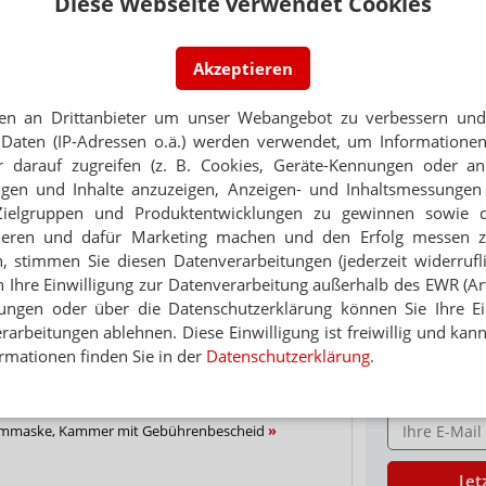
Diese Webseite verwendet Cookies
 EUSKIRCHEN
PORTRÄT
Akzeptieren
 einer Apotheke
TABAKENTWÖ
FAQ: Nikotin au
en an Drittanbieter um unser Webangebot zu verbessern und 
TZ
Daten (IP-Adressen o.ä.) werden verwendet, um Informationen
Arzneimittel zur
t Brand in Apotheke
werden von den Ka
 darauf zugreifen (z. B. Cookies, Geräte-Kennungen oder an
Verordnungsfähig s
eigen und Inhalte anzuzeigen, Anzeigen- und Inhaltsmessung
FALEN
verschreibungspfli
Zielgruppen und Produktentwicklungen zu gewinnen sowie 
Apotheker reagiert vorbildlich
Mehr
»
ieren und dafür Marketing machen und den Erfolg messen 
n, stimmen Sie diesen Datenverarbeitungen (jederzeit widerrufl
h Ihre Einwilligung zur Datenverarbeitung außerhalb des EWR (Art.
Thema
lungen oder über die Datenschutzerklärung können Sie Ihre Ein
arbeitungen ablehnen. Diese Einwilligung ist freiwillig und kann
TION
liniumchlorid-Lösung 0,3 Prozent
rmationen finden Sie in der
Datenschutzerklärung
.
Ne
ALL
E-MAIL ADRESS
emmaske, Kammer mit Gebührenbescheid
Jet