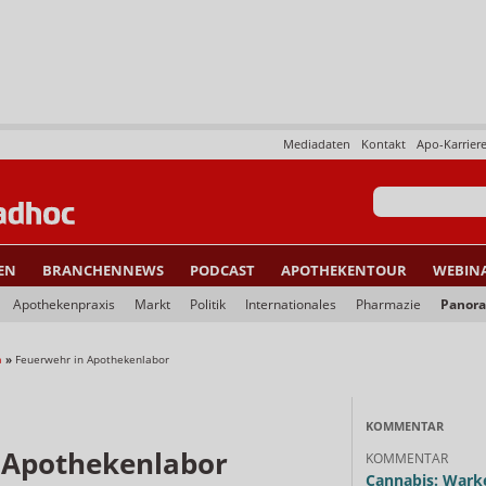
Mediadaten
Kontakt
Apo-Karrier
EN
BRANCHENNEWS
PODCAST
APOTHEKENTOUR
WEBIN
Apothekenpraxis
Markt
Politik
Internationales
Pharmazie
Panor
a
»
Feuerwehr in Apothekenlabor
KOMMENTAR
 Apothekenlabor
KOMMENTAR
Cannabis: Warke