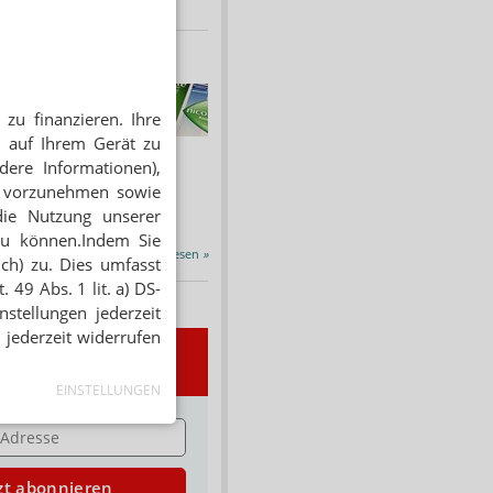
HNUNG
f Rezept
zu finanzieren. Ihre
 auf Ihrem Gerät zu
 Tabakentwöhnung
ssen erstattet.
dere Informationen),
ind nikotinhaltige nicht
en vorzunehmen sowie
chtige Präparate sowie...
die Nutzung unserer
zu können.Indem Sie
Alle Porträts lesen
»
ich) zu. Dies umfasst
 49 Abs. 1 lit. a) DS-
stellungen jederzeit
 jederzeit widerrufen
wsletter
EINSTELLUNGEN
E
zt abonnieren