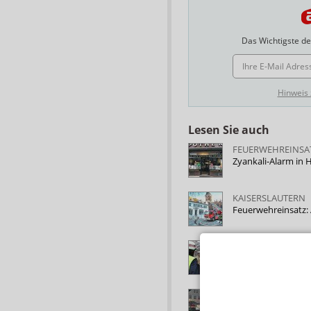
Das Wichtigste des
E-MAIL ADRESSE
Hinweis
Lesen Sie auch
FEUERWEHREINSA
Zyankali-Alarm in
KAISERSLAUTERN
Feuerwehreinsatz:
PIKRINSÄURE
Großalarm: 38 Feu
FEUERWEHREINSA
Rakete setzt Apot