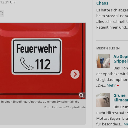
 12:31
Uhr
Chaos
Es hatte sich abge
beim Ausschluss v
alles sehr schnell
Patientinnen und..
MEIST GELESEN
Ab Sep
Grippe
Das Hon
der Apotheke wir
steigt das Impfhon
„Die...
Mehr
»
Grüne:
Klimaa
in einer Sindelfinger Apotheke zu einem Zwischenfall, die
Kommt eine Kundin mit Zyankal
selbst in ihrer langen Geschich
Die Grün
Foto: Lichtkunst73 / pixelio.de
mehr Hitzeschutz 
Motto „Bayern bra
für besonders...
Me