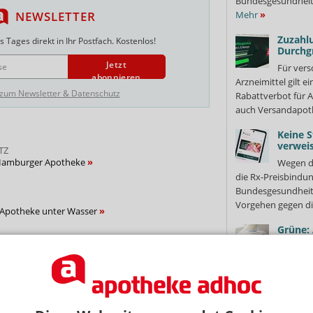
Bundesgesundheits
NEWSLETTER
Mehr
»
Zuzahlu
 Tages direkt in Ihr Postfach. Kostenlos!
Durchg
Jetzt
Für vers
abonnieren
Arzneimittel gilt e
 zum Newsletter & Datenschutz
Rabattverbot für A
auch Versandapot
Keine S
verweis
TZ
 Hamburger Apotheke
Wegen d
die Rx-Preisbindun
Bundesgesundheits
Vorgehen gegen di
 Apotheke unter Wasser
Grüne:
Klimaa
Die Grün
erwehrleute in Apotheke
mehr Hitzeschutz 
Motto „Bayern bra
TZ
für besonders...
Me
heke in Brand