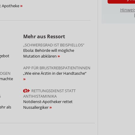
rt Apotheke
Hinwei
Mehr aus Ressort
„SCHWEREGRAD IST BEISPIELLOS“
Ebola: Behörde will mögliche
fgebot
Mutation abklären
APP FÜR BRUSTKREBSPATIENTINNEN
LOGEN
„Wie eine Ärztin in der Handtasche“
 machte
RETTUNGSDIENST STATT
G
ANTIHISTAMINIKA
Notdienst-Apotheker rettet
hr als
Nussallergiker