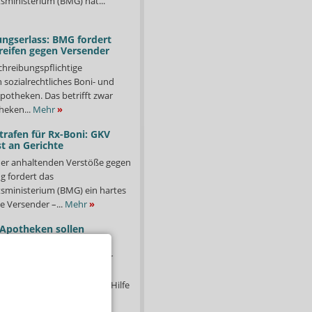
ministerium (BMG) hat...
ngserlass: BMG fordert
reifen gegen Versender
chreibungspflichtige
in sozialrechtliches Boni- und
potheken. Das betrifft zwar
heken...
Mehr
»
trafen für Rx-Boni: GKV
t an Gerichte
er anhaltenden Verstöße gegen
g fordert das
ministerium (BMG) ein hartes
e Versender –...
Mehr
»
 Apotheken sollen
nlagen abgeben
en in Bayern haben sich für
starkgemacht. Unter dem
ucht Abkühlung – schnelle Hilfe
hr
»