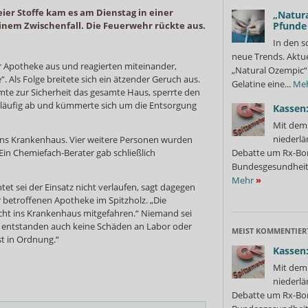
ier Stoffe kam es am Dienstag in einer
„Natura
inem Zwischenfall. Die Feuerwehr rückte aus.
Pfunde
In den s
neue Trends. Aktue
der Apotheke aus und reagierten miteinander,
„Natural Ozempic“ 
“. Als Folge breitete sich ein ätzender Geruch aus.
Gelatine eine...
Me
mte zur Sicherheit das gesamte Haus, sperrte den
tläufig ab und kümmerte sich um die Entsorgung
Kassen:
Mit dem 
niederlä
 ins Krankenhaus. Vier weitere Personen wurden
Ein Chemiefach-Berater gab schließlich
Debatte um Rx-Bon
Bundesgesundheits
Mehr
»
tet sei der Einsatz nicht verlaufen, sagt dagegen
er betroffenen Apotheke im Spitzholz. „Die
sicht ins Krankenhaus mitgefahren.“ Niemand sei
Es entstanden auch keine Schäden an Labor oder
MEIST KOMMENTIER
st in Ordnung.“
Kassen:
Mit dem 
niederlä
Debatte um Rx-Bon