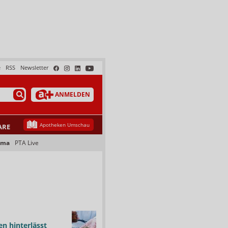
e
RSS
Newsletter
ANMELDEN
Apotheken Umschau
ARE
ama
PTA Live
n hinterlässt