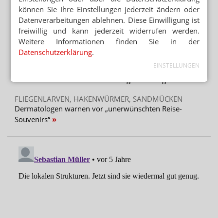
können Sie Ihre Einstellungen jederzeit ändern oder
Datenverarbeitungen ablehnen. Diese Einwilligung ist
Mehr aus Ressort
freiwillig und kann jederzeit widerrufen werden.
ENTSORGUNG ERFOLGT EIGENSTÄNDIG
Weitere Informationen finden Sie in der
Pikrinsäure sorgt für Großaufgebot der Feuerwehr
Datenschutzerklärung
.
EINSTELLUNGEN
MEHR ALS 10.000 MENSCHEN ERKRANKT
Parasiten-Befall in den USA noch größer als gedacht
FLIEGENLARVEN, HAKENWÜRMER, SANDMÜCKEN
Dermatologen warnen vor „unerwünschten Reise-
Souvenirs“