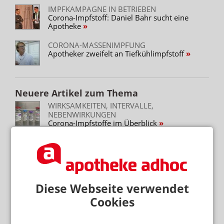
IMPFKAMPAGNE IN BETRIEBEN
Corona-Impfstoff: Daniel Bahr sucht eine
Apotheke
CORONA-MASSENIMPFUNG
Apotheker zweifelt an Tiefkühlimpfstoff
Neuere Artikel zum Thema
WIRKSAMKEITEN, INTERVALLE,
NEBENWIRKUNGEN
Corona-Impfstoffe im Überblick
ABFRAGE PER EXCEL-TABELLE
Panne bei Noweda: Mitarbeiter spricht
Betriebsärzte an
IMPFSTOFFE FÜR BETRIEBSÄRZT:INNEN
Diese Webseite verwendet
BMG wollte Exklusivlieferanten
Cookies
14 TAGE VORLAUF UND
HERAUSFORDERUNGEN BEI DER LAGERUNG