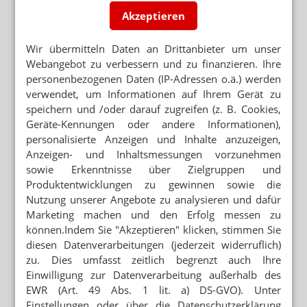
Faktencheck: Impfstoffbestellung für
Akzeptieren
Betriebsärzt:innen
VIER GROSSHÄNDLER, P
Wir übermitteln Daten an Drittanbieter um unser
RIVATGROSSHÄNDLER AUSSEN VOR
Webangebot zu verbessern und zu finanzieren. Ihre
Impfstoff für Betriebsärzt:innen: Apotheken
personenbezogenen Daten (IP-Adressen o.ä.) werden
sollen faxen
verwendet, um Informationen auf Ihrem Gerät zu
„DUMMY-KENNZEICHEN“ FÜR BLAUES REZEPT
speichern und /oder darauf zugreifen (z. B. Cookies,
Ab Freitag: Rund 800 Dosen je Betriebsärzt:in
Geräte-Kennungen oder andere Informationen),
personalisierte Anzeigen und Inhalte anzuzeigen,
Anzeigen- und Inhaltsmessungen vorzunehmen
sowie Erkenntnisse über Zielgruppen und
Produktentwicklungen zu gewinnen sowie die
Mehr zum Thema
Nutzung unserer Angebote zu analysieren und dafür
STIKO- UND PEI-INFORMATIONEN
Marketing machen und den Erfolg messen zu
Impfstoffe: Lieferengpässe und Alternativen
können.Indem Sie "Akzeptieren" klicken, stimmen Sie
diesen Datenverarbeitungen (jederzeit widerruflich)
APOTHEKEN-HONORAR
zu. Dies umfasst zeitlich begrenzt auch Ihre
Ab September: 11 Euro für Grippeimpfung
Einwilligung zur Datenverarbeitung außerhalb des
EWR (Art. 49 Abs. 1 lit. a) DS-GVO). Unter
FOKUS AUF ONKOLOGIE
Einstellungen oder über die Datenschutzerklärung
Covid-19-Impfstoff: Biontech tief in Verlustzone