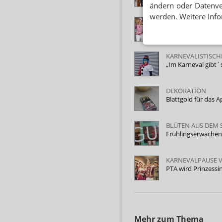
ändern oder Datenver
werden. Weitere Info
STARTSCHUSS FÜR 
Alaaf und Helau a
KARNEVALISTISCH
„Im Karneval gibt´
DEKORATION
Blattgold für das
BLÜTEN AUS DEM
Frühlingserwachen
KARNEVALPAUSE 
PTA wird Prinzessi
Mehr zum Thema