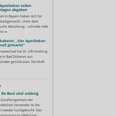
 Apotheken sollen
nlagen abgeben
en in Bayern haben sich für
starkgemacht. Unter dem
ucht Abkühlung – schnelle Hilfe
hr
»
nhaberin: „Vier Apotheken
 voll gemacht“
eswechsel hat Dr. Lilli Amelung
e in Bad Doberan aus
ründen geschlossen. Die Molli-
T
 Rx-Boni sind zulässig
Zuzahlungserlass der
ndischen Versender ist die
i wieder hochgekocht. Das
ministerium (BMG) hat...