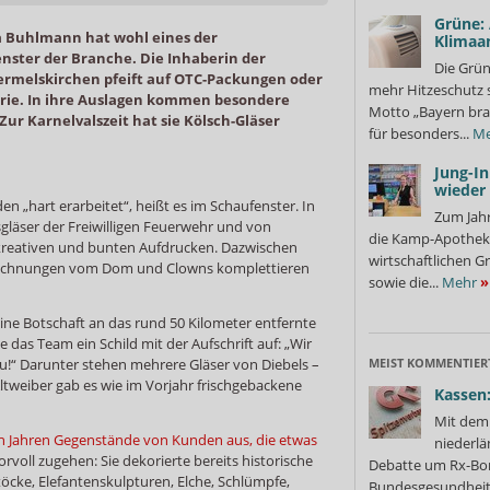
Grüne:
a Buhlmann hat wohl eines der
Klimaa
ster der Branche. Die Inhaberin der
Die Grün
rmelskirchen pfeift auf OTC-Packungen oder
mehr Hitzeschutz 
trie. In ihre Auslagen kommen besondere
Motto „Bayern bra
r Karnelvalszeit hat sie Kölsch-Gläser
für besonders...
Me
Jung-I
wieder
en „hart erarbeitet“, heißt es im Schaufenster. In
Zum Jahr
gläser der Freiwilligen Feuerwehr und von
die Kamp-Apothek
 kreativen und bunten Aufdrucken. Dazwischen
wirtschaftlichen G
 Zeichnungen vom Dom und Clowns komplettieren
sowie die...
Mehr
»
ine Botschaft an das rund 50 Kilometer entfernte
te das Team ein Schild mit der Aufschrift auf: „Wir
au!“ Darunter stehen mehrere Gläser von Diebels –
MEIST KOMMENTIER
 Altweiber gab es wie im Vorjahr frischgebackene
Kassen:
Mit dem 
hn Jahren Gegenstände von Kunden aus, die etwas
niederlä
voll zugehen: Sie dekorierte bereits historische
Debatte um Rx-Bon
öcke, Elefantenskulpturen, Elche, Schlümpfe,
Bundesgesundheits