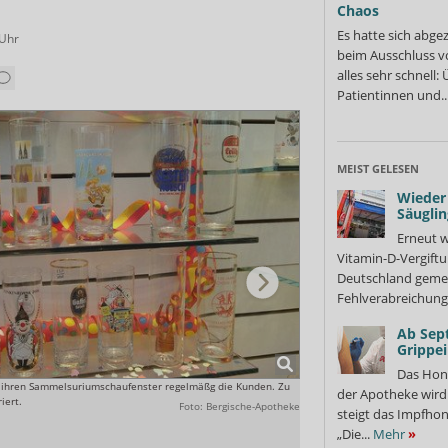
Chaos
Es hatte sich abge
Uhr
beim Ausschluss v
alles sehr schnell
Patientinnen und..
MEIST GELESEN
Wieder 
Säuglin
Erneut w
Vitamin-D-Vergiftu
Deutschland gemel
Fehlverabreichung 
Ab Sep
Grippe
Das Hon
t ihren Sammelsuriumschaufenster regelmäßg die Kunden. Zu
Damit wünscht das Apotheken-
der Apotheke wir
iert.
Foto: Bergische-Apotheke
steigt das Impfhon
„Die...
Mehr
»