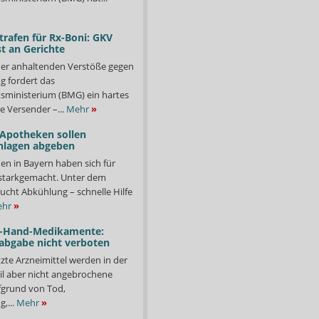
trafen für Rx-Boni: GKV
t an Gerichte
er anhaltenden Verstöße gegen
g fordert das
ministerium (BMG) ein hartes
e Versender –...
Mehr
»
 Apotheken sollen
nlagen abgeben
en in Bayern haben sich für
starkgemacht. Unter dem
ucht Abkühlung – schnelle Hilfe
hr
»
-Hand-Medikamente:
abgabe nicht verboten
te Arzneimittel werden in der
il aber nicht angebrochene
fgrund von Tod,
,...
Mehr
»