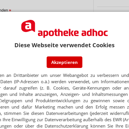
unden
PORTRÄT
TABAKENTWÖ
FAQ: Nikotin au
 – so feiern die Kollegen
Arzneimittel zur
werden von den Ka
Diese Webseite verwendet Cookies
Verordnungsfähig s
Thema
verschreibungspfli
Mehr
»
N IM SCHAUFENSTER
Akzeptieren
Impf-Spahnhof“
en an Drittanbieter um unser Webangebot zu verbessern und 
 GEHABT?
Daten (IP-Adressen o.ä.) werden verwendet, um Informationen
den Kater danach
 darauf zugreifen (z. B. Cookies, Geräte-Kennungen oder an
Ne
eigen und Inhalte anzuzeigen, Anzeigen- und Inhaltsmessung
Zielgruppen und Produktentwicklungen zu gewinnen sowie 
D HE GECK GECK
ze einer Narrenschaft
ieren und dafür Marketing machen und den Erfolg messen 
E-MAIL ADRESS
n, stimmen Sie diesen Datenverarbeitungen (jederzeit widerrufl
h Ihre Einwilligung zur Datenverarbeitung außerhalb des EWR (Art.
GE IN DER APOTHEKE
lungen oder über die Datenschutzerklärung können Sie Ihre Ein
Jet
d Dreigestirn