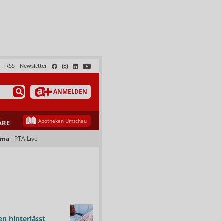
e
RSS
Newsletter
ANMELDEN
Apotheken Umschau
ARE
ama
PTA Live
n hinterlässt