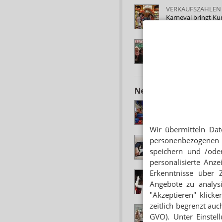
VERKAUFSZAHLEN
Karneval bringt K
KARNEVAL
Die Narren sind los
Neuere Artikel zum 
MODELLEISENBAH
Apotheker baut „
Wir übermitteln Dat
EIN GLAS ZU VIEL
personenbezogenen 
Fünf Tipps gegen 
speichern und /oder
personalisierte Anz
Erkenntnisse über 
ALAAF, HELAU UN
Apotheker als Spit
Angebote zu analys
"Akzeptieren" klicke
zeitlich begrenzt auc
BRAUCHTUMSPFLE
GVO). Unter Einstel
Orden, Berliner un