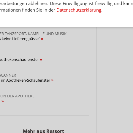
arbeitungen ablehnen. Diese Einwilligung ist freiwillig und kann
Hinwei
rmationen finden Sie in der
Datenschutzerklärung
.
DIE FÜNFTE JAHRESZEIT
us den „jecken“ Apotheken
ER TANZSPORT, KAMELLE UND MUSIK
s keine Lieferengpässe“
 Apothekenschaufenster
 SCANNER
 im Apotheken-Schaufenster
VON DER APOTHEKE
n
Mehr aus Ressort