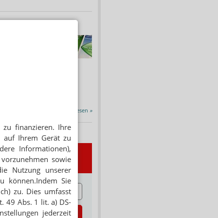
HNUNG
f Rezept
 Tabakentwöhnung
ssen erstattet.
ind nikotinhaltige nicht
chtige Präparate sowie...
Alle Porträts lesen
»
zu finanzieren. Ihre
 auf Ihrem Gerät zu
dere Informationen),
wsletter
en vorzunehmen sowie
die Nutzung unserer
zu können.Indem Sie
E
ich) zu. Dies umfasst
 49 Abs. 1 lit. a) DS-
stellungen jederzeit
zt abonnieren