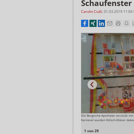
Schaufenster
Carolin Ciulli
,
01.03.2019 11:04
ammlung des MVDA.
Die Bergische-Apotheke verzückt mi
Foto: Simons
Karneval wurden Kölsch-Gläser dekor
1 von 29