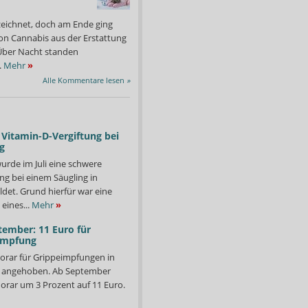
zeichnet, doch am Ende ging
on Cannabis aus der Erstattung
: Über Nacht standen
.
Mehr
»
Alle Kommentare lesen
»
Vitamin-D-Vergiftung bei
g
urde im Juli eine schwere
ng bei einem Säugling in
det. Grund hierfür war eine
eines...
Mehr
»
tember: 11 Euro für
impfung
orar für Grippeimpfungen in
Team eine schöne Karnevalszeit.
Die Ausstellungsstücke 
Foto: Bergische-Apotheke
d angehoben. Ab September
orar um 3 Prozent auf 11 Euro.