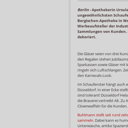
Berlin
-
Apothekerin Ursul
ungewöhnlichsten Schaufen
Bergischen-Apotheke in We
Werbeaufsteller der Indus
Sammlungen von Kunden. Zu
dekoriert.
Die Gläser seien von drei Kund
den Regalen stehen Jubiläums
Sparkassen sowie Gläser mit
ringeln sich Luftschlangen.
den Karnevals-Look.
Im Schaufenster hängt auch e
Düsseldorf. In einer Ecke stell
sind tolerant! Düsseldorf Hel
die Brauerei vertreibt Alt. Zu
Clownwaffeln für die Kunden.
Buhlmann stellt seit rund ze
sammeln.
Dabei kann es humor
Unterwäsche, antike Spazierst