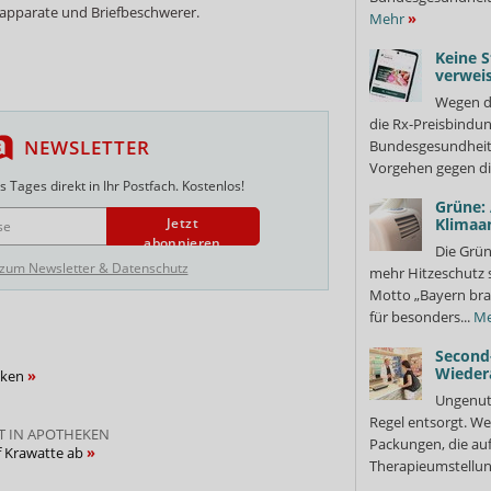
apparate und Briefbeschwerer.
Mehr
»
Keine S
verweis
Wegen d
die Rx-Preisbindun
NEWSLETTER
Bundesgesundheits
Vorgehen gegen di
 Tages direkt in Ihr Postfach. Kostenlos!
Grüne:
Klimaa
Jetzt
abonnieren
Die Grün
 zum Newsletter & Datenschutz
mehr Hitzeschutz 
Motto „Bayern bra
für besonders...
Me
Second
Wieder
eken
Ungenutz
Regel entsorgt. We
T IN APOTHEKEN
Packungen, die au
f Krawatte ab
Therapieumstellung