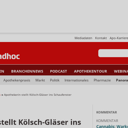
Mediadaten
Kontakt
Apo-Karrier
EN
BRANCHENNEWS
PODCAST
APOTHEKENTOUR
WEBIN
Apothekenpraxis
Markt
Politik
Internationales
Pharmazie
Panor
a
»
Apothekerin stellt Kölsch-Gläser ins Schaufenster
KOMMENTAR
tellt Kölsch-Gläser ins
KOMMENTAR
Cannabis: Warke