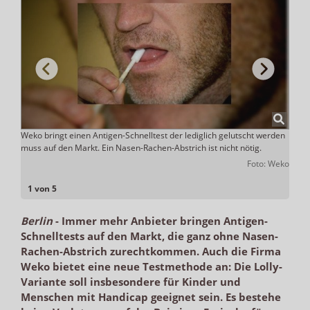
ch. In
Weko bringt einen Antigen-Schnelltest der lediglich gelutscht werden
Pro P
ira
muss auf den Markt. Ein Nasen-Rachen-Abstrich ist nicht nötig.
geeig
Health
Foto: Weko
1 von 5
Berlin
-
Immer mehr Anbieter bringen Antigen-
Schnelltests auf den Markt, die ganz ohne Nasen-
Rachen-Abstrich zurechtkommen. Auch die Firma
Weko bietet eine neue Testmethode an: Die Lolly-
Variante soll insbesondere für Kinder und
Menschen mit Handicap geeignet sein. Es bestehe