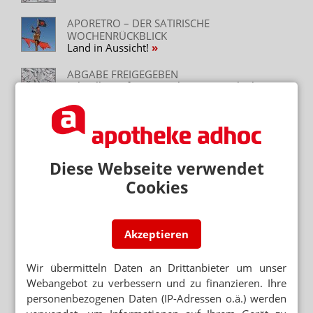
APORETRO – DER SATIRISCHE
WOCHENRÜCKBLICK
Land in Aussicht!
ABGABE FREIGEGEBEN
Schnelltests für Laien ab morgen erlaubt
APORETRO – DER SATIRISCHE
WOCHENRÜCKBLICK
Masken-Preis von 2hm berechnet
Diese Webseite verwendet
CORONA-TESTS FÜR ALLE
Cookies
Mattheis (SPD): Bund sollte Laien-Tests
verteilen
FÜR WEN UND WOFÜR?
Akzeptieren
Beratung: Corona-Schnelltest
Wir übermitteln Daten an Drittanbieter um unser
VON PCR BIS URINTEST
Webangebot zu verbessern und zu finanzieren. Ihre
Coronatests: Die Verfahren im Überblick
personenbezogenen Daten (IP-Adressen o.ä.) werden