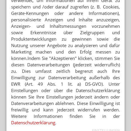
verwendet, um Informationen auf Ihrem Gerät zu
speichern und /oder darauf zugreifen (z. B. Cookies,
Geräte-Kennungen oder andere Informationen),
Mehr zum Thema
personalisierte Anzeigen und Inhalte anzuzeigen,
NEM FÜR ERWACHSENDE VERABREICHT
Anzeigen- und Inhaltsmessungen vorzunehmen
Wieder Vitamin-D-Vergiftung bei Säugling
sowie Erkenntnisse über Zielgruppen und
Produktentwicklungen zu gewinnen sowie die
STREICHUNG DER ERSTATTUNGSFÄHIGKEIT
Nutzung unserer Angebote zu analysieren und dafür
Cannabisversorgung: Lob für GKV und KBV
Marketing machen und den Erfolg messen zu
können.Indem Sie "Akzeptieren" klicken, stimmen Sie
PREISSENKUNG NACH BESTELLUNG
diesen Datenverarbeitungen (jederzeit widerruflich)
Monatswechsel: Apotheke verliert 2000 Euro
zu. Dies umfasst zeitlich begrenzt auch Ihre
Einwilligung zur Datenverarbeitung außerhalb des
EWR (Art. 49 Abs. 1 lit. a) DS-GVO). Unter
Mehr aus Ressort
Einstellungen oder über die Datenschutzerklärung
DEAL LÄSST AUF SICH WARTEN
können Sie Ihre Einstellungen jederzeit ändern oder
Platform Group: Polstermöbel vor AEP
Datenverarbeitungen ablehnen. Diese Einwilligung ist
PARTNER VON RX-PLATTFORMEN
freiwillig und kann jederzeit widerrufen werden.
Abnehmspritzen: Reimporteur spielt Versandapotheke
Weitere Informationen finden Sie in der
Datenschutzerklärung
.
EINSTELLUNGEN