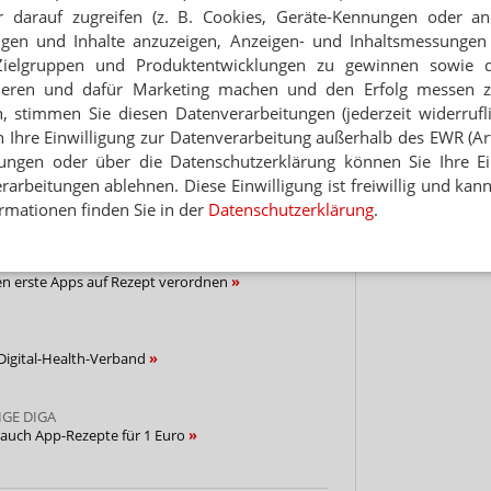
 darauf zugreifen (z. B. Cookies, Geräte-Kennungen oder an
Hinwei
eigen und Inhalte anzuzeigen, Anzeigen- und Inhaltsmessung
NEWSLETTER
Zielgruppen und Produktentwicklungen zu gewinnen sowie 
ieren und dafür Marketing machen und den Erfolg messen 
 Tages direkt in Ihr Postfach. Kostenlos!
n, stimmen Sie diesen Datenverarbeitungen (jederzeit widerrufl
Jetzt
h Ihre Einwilligung zur Datenverarbeitung außerhalb des EWR (Art.
abonnieren
lungen oder über die Datenschutzerklärung können Sie Ihre Ein
 zum Newsletter & Datenschutz
arbeitungen ablehnen. Diese Einwilligung ist freiwillig und kann
rmationen finden Sie in der
Datenschutzerklärung
.
GITALER GESUNDHEITSANWENDUNGEN
en erste Apps auf Rezept verordnen
Digital-Health-Verband
GE DIGA
t auch App-Rezepte für 1 Euro