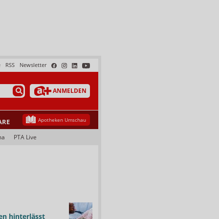
e
RSS
Newsletter
ANMELDEN
Apotheken Umschau
ARE
ma
PTA Live
n hinterlässt