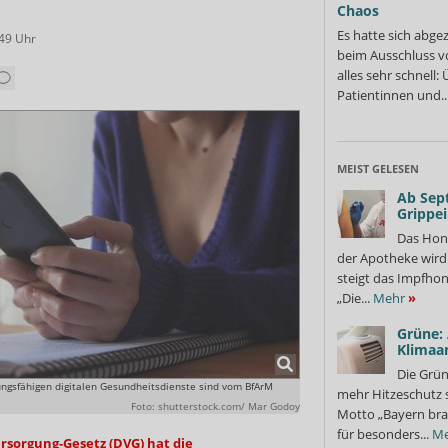
Chaos
Es hatte sich abge
:49
Uhr
beim Ausschluss v
alles sehr schnell
Patientinnen und..
MEIST GELESEN
Ab Sep
Grippe
Das Hon
der Apotheke wir
steigt das Impfhon
„Die...
Mehr
»
Grüne:
Klimaa
Die Grün
tungsfähigen digitalen Gesundheitsdienste sind vom BfArM
mehr Hitzeschutz 
Foto: shutterstock.com/ Mar Godoy
Motto „Bayern bra
für besonders...
Me
rsorgung-Gesetz (DVG) hat die