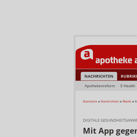
NACHRICHTEN
RUBRIK
Apothekenreform
E-Health
Startseite
»
Nachrichten
»
Markt
»
M
DIGITALE GESUNDHEITSAN
Mit App gege