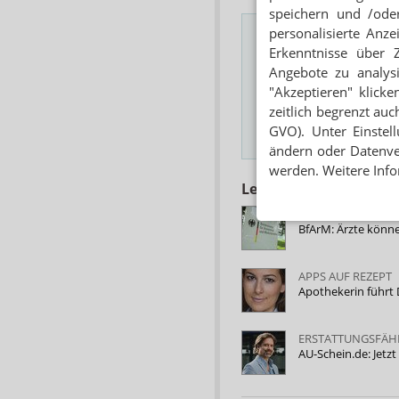
speichern und /oder
personalisierte Anz
Erkenntnisse über 
Angebote zu analys
Das Wichtigste des
"Akzeptieren" klicke
E-MAIL ADRESSE
zeitlich begrenzt auc
GVO). Unter Einstel
Hinweis
ändern oder Datenver
werden. Weitere Info
Lesen Sie auch
VERZEICHNIS DI
BfArM: Ärzte könn
APPS AUF REZEPT
Apothekerin führt 
ERSTATTUNGSFÄHI
AU-Schein.de: Jetz