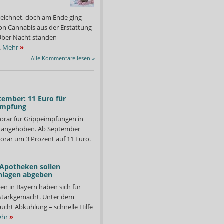
zeichnet, doch am Ende ging
on Cannabis aus der Erstattung
: Über Nacht standen
.
Mehr
»
Alle Kommentare lesen
»
tember: 11 Euro für
impfung
orar für Grippeimpfungen in
d angehoben. Ab September
orar um 3 Prozent auf 11 Euro.
 Apotheken sollen
nlagen abgeben
en in Bayern haben sich für
starkgemacht. Unter dem
ucht Abkühlung – schnelle Hilfe
hr
»