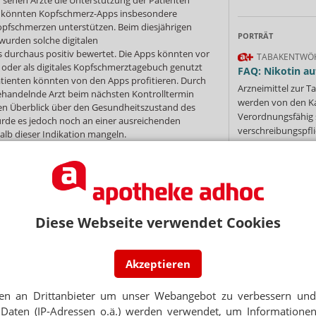
So könnten Kopfschmerz-Apps insbesondere
pfschmerzen unterstützen. Beim diesjährigen
PORTRÄT
urden solche digitalen
durchaus positiv bewertet. Die Apps könnten vor
TABAKENTWÖ
oder als digitales Kopfschmerztagebuch genutzt
FAQ: Nikotin au
tienten könnten von den Apps profitieren. Durch
Arzneimittel zur
ehandelnde Arzt beim nächsten Kontrolltermin
werden von den Ka
en Überblick über den Gesundheitszustand des
Verordnungsfähig s
ürde es jedoch noch an einer ausreichenden
verschreibungspfli
halb dieser Indikation mangeln.
Mehr
»
 nach erfolgreicher Prüfung vom BfArM ins DiGA-
tuell befinden sich 21 Anwendungen beim BfArM
rund 75 Anwendungen hat das Innovationsbüro des
äche mit den Herstellern geführt, sodass
gen in die Prüfung und ins Verzeichnis kommen
Diese Webseite verwendet Cookies
 beim BfArM einen Antrag auf Aufnahme seiner
Ne
-Verzeichnis stellen kann, muss die Anwendung
ukt CE-zertifiziert worden sein und damit die
rkehrbringen als Medizinprodukt erfüllt haben.
Akzeptieren
E-MAIL ADRESS
en an Drittanbieter um unser Webangebot zu verbessern und 
Jet
Daten (IP-Adressen o.ä.) werden verwendet, um Informationen