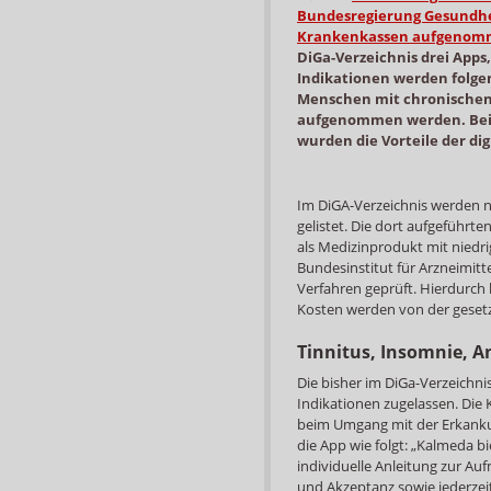
Bundesregierung Gesundhei
Krankenkassen aufgeno
DiGa-Verzeichnis drei App
Indikationen werden folge
Menschen mit chronischen
aufgenommen werden. Bei
wurden die Vorteile der di
Im DiGA-Verzeichnis werden n
gelistet. Die dort aufgeführ
als Medizinprodukt mit niedri
Bundesinstitut für Arzneimitt
Verfahren geprüft. Hierdurch
Kosten werden von der gesetz
Tinnitus, Insomnie, 
Die bisher im DiGa-Verzeichni
Indikationen zugelassen. Die
beim Umgang mit der Erkanku
die App wie folgt: „Kalmeda bi
individuelle Anleitung zur A
und Akzeptanz sowie jederzeit