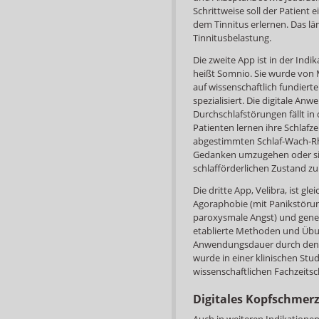
Schrittweise soll der Patien
dem Tinnitus erlernen. Das län
Tinnitusbelastung.
Die zweite App ist in der Ind
heißt Somnio. Sie wurde von
auf wissenschaftlich fundier
spezialisiert. Die digitale A
Durchschlafstörungen fällt in
Patienten lernen ihre Schlafze
abgestimmten Schlaf-Wach-Rh
Gedanken umzugehen oder sic
schlafförderlichen Zustand zu
Die dritte App, Velibra, ist g
Agoraphobie (mit Panikstörun
paroxysmale Angst) und gener
etablierte Methoden und Übun
Anwendungsdauer durch den P
wurde in einer klinischen Stu
wissenschaftlichen Fachzeitsch
Digitales Kopfschmer
Auch in weiteren Indikatione