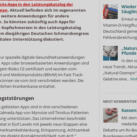
ts-Apps in den Leistungskatalog der
Wieder 
mmen
. Aktuell befinden sich im sogenannten
Säuglin
s, weitere Anwendungen für andere
Erneut w
n. So könnten zukünftig auch Apps für
Vitamin-D-Vergiftu
 Kopfschmerzen in den Leistungskatalog
Deutschland gemel
m diesjährigen Deutschen Schmerzkongress
Fehlverabreichung 
gitalen Unterstützung diskutiert.
„Natura
Pfunde
ur spezielle digitale Gesundheitsanwendungen
In den s
ten Apps oder browserbasierten Anwendungen sind
neue Trends. Aktue
gem Risiko CE-zertifiziert und wurden vom
„Natural Ozempic“ 
el und Medizinprodukte (BfArM) im Fast-Track-
Gelatine eine...
Me
 können sie vom Arzt verschrieben werden. Die
lichen Krankenkasse erstattet.
Angststörungen
MEIST KOMMENTIER
s gelisteten Apps sind in drei verschiedenen
Kassen:
 Kalmeda App von Mynoise soll Tinnitus-Patienten
Mit dem 
ng unterstützen. Das Unternehmen beschreibt
niederlä
etet in fünf Leveln mit jeweils neun Etappen eine
ufmerksamkeitslenkung, Entspannung, Achtsamkeit
Debatte um Rx-Bon
ige direkte Kontaktmöglichkeit zum Arzt.“
Bundesgesundheits