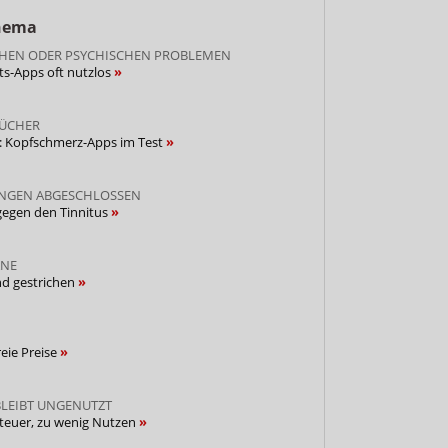
Thema
SCHEN ODER PSYCHISCHEN PROBLEMEN
ts-Apps oft nutzlos
BÜCHER
t: Kopfschmerz-Apps im Test
NGEN ABGESCHLOSSEN
gegen den Tinnitus
ÄNE
nd gestrichen
freie Preise
BLEIBT UNGENUTZT
 teuer, zu wenig Nutzen