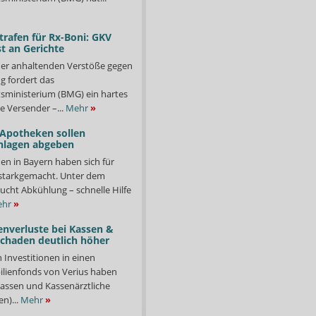
trafen für Rx-Boni: GKV
t an Gerichte
er anhaltenden Verstöße gegen
g fordert das
ministerium (BMG) ein hartes
e Versender –...
Mehr
»
 Apotheken sollen
nlagen abgeben
en in Bayern haben sich für
starkgemacht. Unter dem
ucht Abkühlung – schnelle Hilfe
hr
»
enverluste bei Kassen &
Schaden deutlich höher
n Investitionen in einen
lienfonds von Verius haben
ssen und Kassenärztliche
n)...
Mehr
»