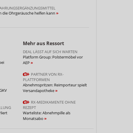
NAHRUNGSERGÄNZUNGSMITTEL
en die Ohrgeräusche helfen kann
Mehr aus Ressort
DEAL LÄSST AUF SICH WARTEN
Platform Group: Polstermöbel vor
bei
AEP
PARTNER VON RX-
PLATTFORMEN
Abnehmspritzen: Reimporteur spielt
 GKV
Versandapotheke
RX-MEDIKAMENTE OHNE
LLUNG
REZEPT
iert
Warteliste: Abnehmpille als
Monatsabo