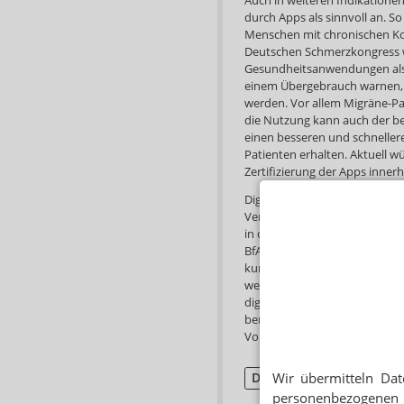
durch Apps als sinnvoll an. 
Menschen mit chronischen Ko
Deutschen Schmerzkongress w
Gesundheitsanwendungen als 
einem Übergebrauch warnen, 
werden. Vor allem Migräne-Pa
die Nutzung kann auch der b
einen besseren und schneller
Patienten erhalten. Aktuell w
Zertifizierung der Apps inner
Digitale Anwendungen werden
Verzeichnis aufgenommen. Ak
in der Prüfung. Für weitere 
BfArM bereits Beratungsgespr
kurzfristig weitere Anwendun
werden. Damit ein Hersteller
digitalen Anwendung ins DiGA
bereits zuvor als Medizinprod
Voraussetzungen für das Inve
Wir übermitteln Dat
Digital
personenbezogenen 