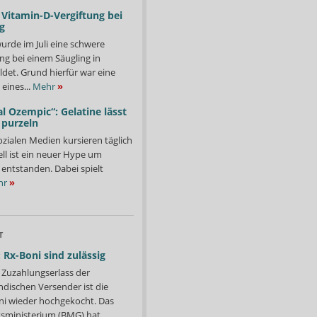
Vitamin-D-Vergiftung bei
g
urde im Juli eine schwere
ng bei einem Säugling in
det. Grund hierfür war eine
eines...
Mehr
»
l Ozempic“: Gelatine lässt
 purzeln
ozialen Medien kursieren täglich
ll ist ein neuer Hype um
entstanden. Dabei spielt
hr
»
T
 Rx-Boni sind zulässig
Zuzahlungserlass der
ndischen Versender ist die
i wieder hochgekocht. Das
ministerium (BMG) hat...