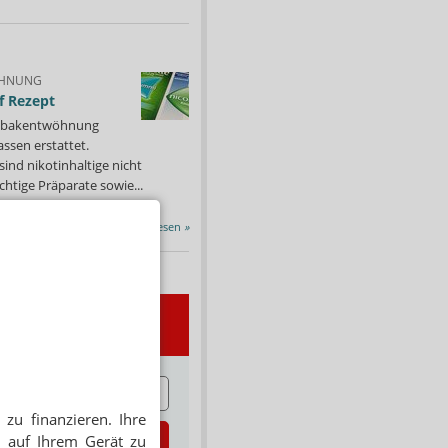
HNUNG
f Rezept
 Tabakentwöhnung
ssen erstattet.
ind nikotinhaltige nicht
chtige Präparate sowie...
Alle Porträts lesen
»
wsletter
E
zu finanzieren. Ihre
zt abonnieren
 auf Ihrem Gerät zu