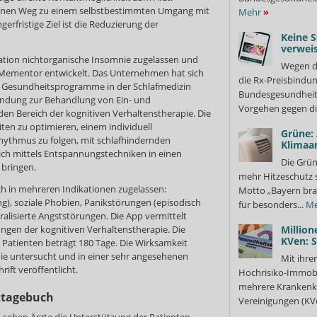
t einen Weg zu einem selbstbestimmten Umgang mit
Mehr
»
gerfristige Ziel ist die Reduzierung der
Keine S
verweis
ikation nichtorganische Insomnie zugelassen und
Wegen d
 Mementor entwickelt. Das Unternehmen hat sich
die Rx-Preisbindun
te Gesundheitsprogramme in der Schlafmedizin
Bundesgesundheits
nwendung zur Behandlung von Ein- und
Vorgehen gegen di
 den Bereich der kognitiven Verhaltenstherapie. Die
iten zu optimieren, einem individuell
Grüne:
ythmus zu folgen, mit schlafhindernden
Klimaa
h mittels Entspannungstechniken in einen
Die Grün
 bringen.
mehr Hitzeschutz 
leich in mehreren Indikationen zugelassen:
Motto „Bayern bra
g), soziale Phobien, Panikstörungen (episodisch
für besonders...
Me
alisierte Angststörungen. Die App vermittelt
gen der kognitiven Verhaltenstherapie. Die
Million
KVen: 
atienten beträgt 180 Tage. Die Wirksamkeit
die untersucht und in einer sehr angesehenen
Mit ihre
rift veröffentlicht.
Hochrisiko-Immobi
mehrere Krankenka
ztagebuch
Vereinigungen (KVe
n sehen Ärzte die Unterstützung der Patienten