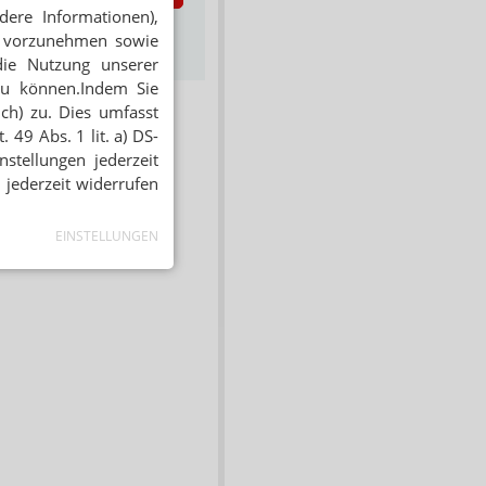
dere Informationen),
s zum Newsletter &
en vorzunehmen sowie
Datenschutz
die Nutzung unserer
zu können.Indem Sie
ich) zu. Dies umfasst
 49 Abs. 1 lit. a) DS-
stellungen jederzeit
 jederzeit widerrufen
EINSTELLUNGEN