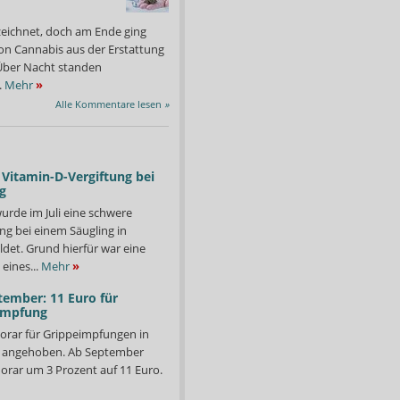
zeichnet, doch am Ende ging
on Cannabis aus der Erstattung
: Über Nacht standen
.
Mehr
»
Alle Kommentare lesen
»
Vitamin-D-Vergiftung bei
g
urde im Juli eine schwere
ng bei einem Säugling in
det. Grund hierfür war eine
eines...
Mehr
»
tember: 11 Euro für
impfung
orar für Grippeimpfungen in
ker im Kanton Zürich dürfen künftig Patienten impfen – auch ohne
In Deutschland gibt es k
d angehoben. Ab September
Foto: APOTHEKE ADHOC
orar um 3 Prozent auf 11 Euro.