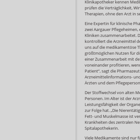
Klinikapotheker kennen Med
prüfen die Verträglichkeit, Wi
Therapien, ohne den Arzt in s
Eine Expertin für klinische Ph
zwei Aargauer Pflegeheimen, 
Kliniken zusammenarbeitet. 
kontrolliert die Arzneimittel
uns auf die medikamentöse T
größtmöglichen Nutzen für die
einer Zusammenarbeit mit den
voneinander profitieren, wen
Patient“, sagt die Pharmazeut
Arzneimittelinformations- und
Ärzten und dem Pflegeperson
Der Stoffwechsel von alten M
Personen. Im Alter ist der Ar
Leistungsfähigkeit der Organ
zur Folge hat. „Die Nierentät
Fett- und Muskelmasse ist v
Krankheiten des zentralen Ner
Spitalapothekerin.
Viele Medikamente sind nur 