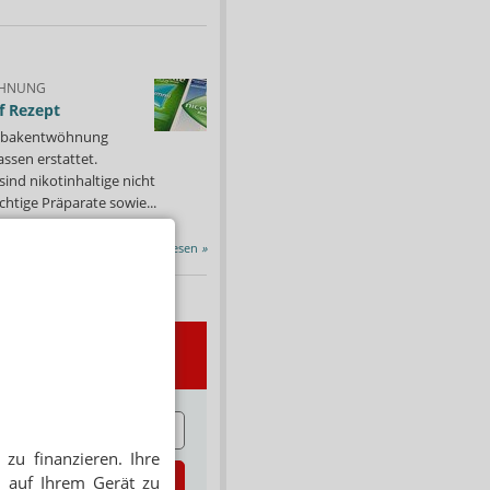
HNUNG
f Rezept
 Tabakentwöhnung
ssen erstattet.
ind nikotinhaltige nicht
chtige Präparate sowie...
Alle Porträts lesen
»
wsletter
E
zu finanzieren. Ihre
zt abonnieren
 auf Ihrem Gerät zu