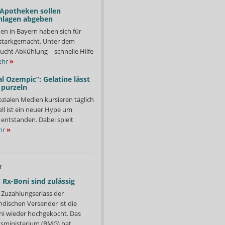
 Apotheken sollen
nlagen abgeben
en in Bayern haben sich für
starkgemacht. Unter dem
ucht Abkühlung – schnelle Hilfe
hr
»
l Ozempic“: Gelatine lässt
 purzeln
ozialen Medien kursieren täglich
ll ist ein neuer Hype um
entstanden. Dabei spielt
hr
»
T
 Rx-Boni sind zulässig
Zuzahlungserlass der
ndischen Versender ist die
i wieder hochgekocht. Das
ministerium (BMG) hat...