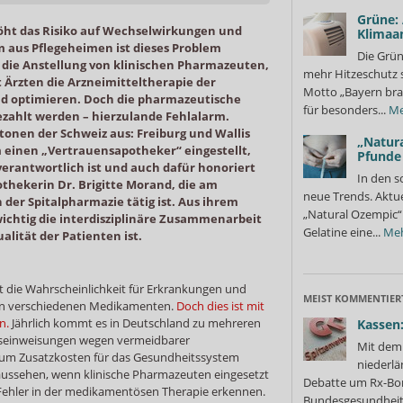
Grüne:
öht das Risiko auf Wechselwirkungen und
Klimaa
 aus Pflegeheimen ist dieses Problem
Die Grün
 die Anstellung von klinischen Pharmazeuten,
mehr Hitzeschutz 
 Ärzten die Arzneimitteltherapie der
Motto „Bayern bra
nd optimieren. Doch die pharmazeutische
für besonders...
Me
zahlt werden – hierzulande Fehlalarm.
ntonen der Schweiz aus: Freiburg und Wallis
„Natura
 einen „Vertrauensapotheker“ eingestellt,
Pfunde
verantwortlich ist und auch dafür honoriert
In den s
thekerin Dr. Brigitte Morand, die am
neue Trends. Aktue
 der Spitalpharmazie tätig ist. Aus ihrem
„Natural Ozempic“ 
 wichtig die interdisziplinäre Zusammenarbeit
Gelatine eine...
Me
alität der Patienten ist.
 die Wahrscheinlichkeit für Erkrankungen und
MEIST KOMMENTIER
en verschiedenen Medikamenten.
Doch dies ist mit
n.
Jährlich kommt es in Deutschland zu mehreren
Kassen:
einweisungen wegen vermeidbarer
Mit dem 
erum Zusatzkosten für das Gesundheitssystem
niederlä
aussehen, wenn klinische Pharmazeuten eingesetzt
Debatte um Rx-Bon
e Fehler in der medikamentösen Therapie erkennen.
Bundesgesundheits