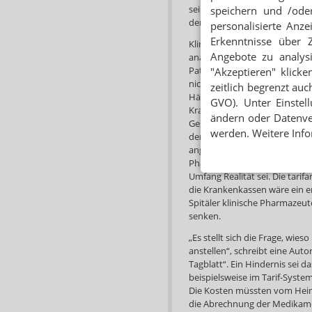
sei immer eine sichere, wir
speichern und /oder
der Patienten.
personalisierte Anz
Erkenntnisse über 
Klinische Apotheker, die in 
Angebote zu analys
analysieren und optimieren, f
Patienten und zu einer höhere
"Akzeptieren" klicke
nicht nur die Anzahl der Me
zeitlich begrenzt auc
Häufigkeit von unerwünschten
GVO). Unter Einstel
Krankenhauseinweisungen und
ändern oder Datenver
Gesundheitswesen profitiere 
werden. Weitere Info
der Einsatz von klinischen Ap
angestellte Apothekerin beim
Pharmazeuten in Pflegeheimen
Umfang Realität sei. Die tari
die Krankenkassen wäre ein e
Spitäler klinische Pharmazeu
senken.
„Es stellt sich die Frage, wie
anstellen“, schreibt eine Aut
Tagblatt“. Ein Hindernis sei 
beispielsweise im Tarif-Syst
Die Kosten müssten vom Heim
die Abrechnung der Medikame