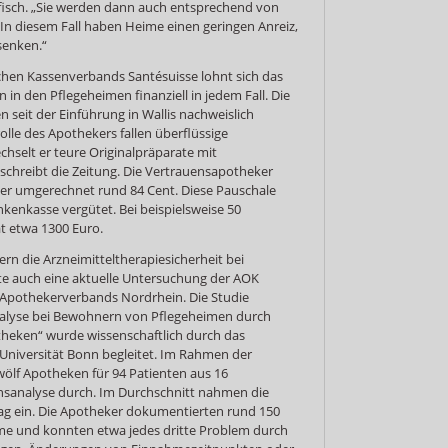
isch. „Sie werden dann auch entsprechend von
In diesem Fall haben Heime einen geringen Anreiz,
senken.“
chen Kassenverbands Santésuisse lohnt sich das
n den Pflegeheimen finanziell in jedem Fall. Die
eit der Einführung in Wallis nachweislich
lle des Apothekers fallen überflüssige
selt er teure Originalpräparate mit
 schreibt die Zeitung. Die Vertrauensapotheker
er umgerechnet rund 84 Cent. Diese Pauschale
kenkasse vergütet. Bei beispielsweise 50
t etwa 1300 Euro.
rn die Arzneimitteltherapiesicherheit bei
e auch eine aktuelle Untersuchung der AOK
pothekerverbands Nordrhein. Die Studie
nalyse bei Bewohnern von Pflegeheimen durch
heken“ wurde wissenschaftlich durch das
 Universität Bonn begleitet. Im Rahmen der
wölf Apotheken für 94 Patienten aus 16
nsanalyse durch. Im Durchschnitt nahmen die
Tag ein. Die Apotheker dokumentierten rund 150
me und konnten etwa jedes dritte Problem durch