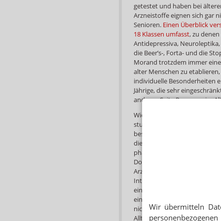
getestet und haben bei älte
Arzneistoffe eignen sich gar n
Senioren.
Einen Überblick ver
18 Klassen umfasst
, zu denen
Antidepressiva, Neuroleptika
die Beer’s-, Forta- und die Stop
Morand trotzdem immer eine H
alter Menschen zu etablieren, 
individuelle Besonderheiten e
Jährige, die sehr eingeschrän
anderen Seite Personen im Alt
Wie sieht die Zusammenarbeit
studieren vor der Visite die
bestehende Krankheiten, akt
die Lupe. Aber auch das Pfle
pharmazeutisch gelöst werden
Dosierung angepasst ist, ob e
Arzneimittel gibt.“ Zudem wer
Interaktionen ausfindig gema
einer neuen Krankheit zu, wä
eine Medikamentennebenwirku
Wir übermitteln Dat
nicht nur pharmazeutische, 
personenbezogenen 
Alltag der Apothekerin von Bel