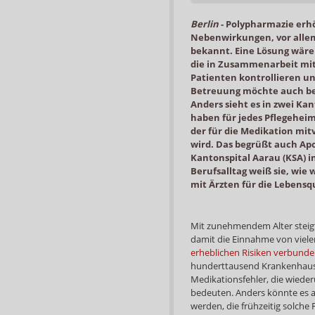
Berlin
-
Polypharmazie erh
Nebenwirkungen, vor allem
bekannt. Eine Lösung wäre
die in Zusammenarbeit mit
Patienten kontrollieren u
Betreuung möchte auch be
Anders sieht es in zwei Ka
haben für jedes Pflegeheim
der für die Medikation mit
wird. Das begrüßt auch Apo
Kantonspital Aarau (KSA) in
Berufsalltag weiß sie, wie
mit Ärzten für die Lebensqu
Mit zunehmendem Alter steigt
damit die Einnahme von viel
erheblichen Risiken verbunde
hunderttausend Krankenhaus
Medikationsfehler, die wied
bedeuten. Anders könnte es 
werden, die frühzeitig solch