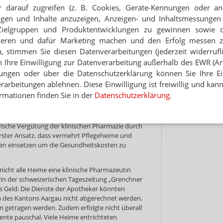
ksame und ökonomische medikamentöse Versorgung
 darauf zugreifen (z. B. Cookies, Geräte-Kennungen oder an
Hinwei
eigen und Inhalte anzuzeigen, Anzeigen- und Inhaltsmessung
Zielgruppen und Produktentwicklungen zu gewinnen sowie 
Heimen oder Krankenhäusern die Medikation
ieren und dafür Marketing machen und den Erfolg messen 
ühren zu einer besseren Lebensqualität der
n Arzneimitteltherapiesicherheit. „Wir reduzieren
n, stimmen Sie diesen Datenverarbeitungen (jederzeit widerrufl
dikamente, sondern damit verbunden auch die
h Ihre Einwilligung zur Datenverarbeitung außerhalb des EWR (Art.
 Arzneimittelereignissen (UAE),
lungen oder über die Datenschutzerklärung können Sie Ihre Ein
 somit die Folgekosten“, erklärt Morand. Das
arbeitungen ablehnen. Diese Einwilligung ist freiwillig und kann
von der pharmazeutischen Expertise, daher sollte
rmationen finden Sie in der
Datenschutzerklärung
.
othekern in diesen Bereichen gefördert werden. Als
 KSA befürwortet sie den Einsatz von
, was im Kanton Aargau bereits in kleinem
farische Vergütung der klinischen Pharmazie durch
rster Ansatz, dass vermehrt Pflegeheime und
ten einsetzen um die Gesundheitskosten zu
so nicht alle Heime eine klinische Pharmazeutin
orin der schweizerischen Tageszeitung „Grenchner
das Geld: Die Dienste der Apotheker könnten
em des Kantons Aargau nicht abgerechnet werden.
 getragen werden. Zudem erfolgte nicht überall
nte pauschal. Viele Heime entrichteten