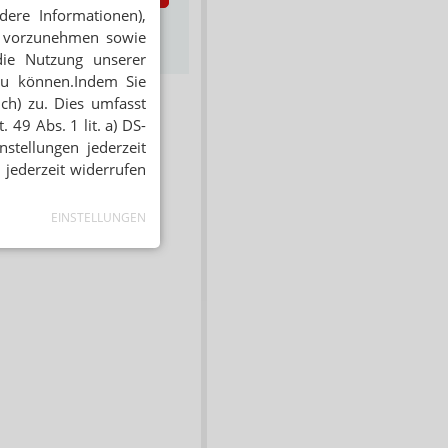
dere Informationen),
s zum Newsletter &
en vorzunehmen sowie
Datenschutz
die Nutzung unserer
zu können.Indem Sie
ich) zu. Dies umfasst
 49 Abs. 1 lit. a) DS-
stellungen jederzeit
 jederzeit widerrufen
EINSTELLUNGEN