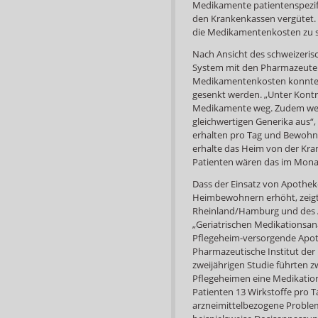
Medikamente patientenspezif
den Krankenkassen vergütet. 
die Medikamentenkosten zu 
Nach Ansicht des schweizeris
System mit den Pharmazeuten i
Medikamentenkosten konnten s
gesenkt werden. „Unter Kontro
Medikamente weg. Zudem wech
gleichwertigen Generika aus“,
erhalten pro Tag und Bewohn
erhalte das Heim von der Kran
Patienten wären das im Mona
Dass der Einsatz von Apotheke
Heimbewohnern erhöht, zeigt
Rheinland/Hamburg und des A
„Geriatrischen Medikationsa
Pflegeheim-versorgende Apot
Pharmazeutische Institut der
zweijährigen Studie führten z
Pflegeheimen eine Medikatio
Patienten 13 Wirkstoffe pro 
arzneimittelbezogene Proble