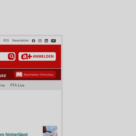
e
RSS
Newsletter
ANMELDEN
Apotheken Umschau
ARE
ama
PTA Live
n hinterlässt