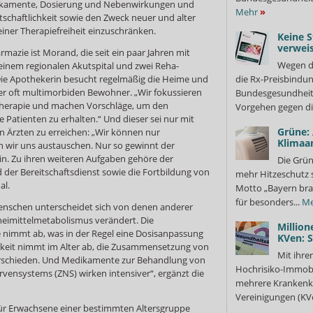
ikamente, Dosierung und Nebenwirkungen und
Mehr
»
rtschaftlichkeit sowie den Zweck neuer und alter
einer Therapiefreiheit einzuschränken.
Keine S
verweis
armazie ist Morand, die seit ein paar Jahren mit
Wegen d
einem regionalen Akutspital und zwei Reha-
Die Apothekerin besucht regelmäßig die Heime und
die Rx-Preisbindun
 der oft multimorbiden Bewohner. „Wir fokussieren
Bundesgesundheits
herapie und machen Vorschläge, um den
Vorgehen gegen di
 Patienten zu erhalten.“ Und dieser sei nur mit
Grüne:
 Ärzten zu erreichen: „Wir können nur
Klimaa
n wir uns austauschen. Nur so gewinnt der
in. Zu ihren weiteren Aufgaben gehöre der
Die Grün
 der Bereitschaftsdienst sowie die Fortbildung von
mehr Hitzeschutz 
al.
Motto „Bayern bra
für besonders...
Me
enschen unterscheidet sich von denen anderer
zneimittelmetabolismus verändert. Die
Million
e nimmt ab, was in der Regel eine Dosisanpassung
KVen: 
igkeit nimmt im Alter ab, die Zusammensetzung von
Mit ihre
erschieden. Und Medikamente zur Behandlung von
Hochrisiko-Immobi
vensystems (ZNS) wirken intensiver“, ergänzt die
mehrere Krankenka
Vereinigungen (KVe
für Erwachsene einer bestimmten Altersgruppe