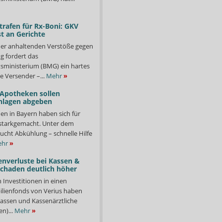
trafen für Rx-Boni: GKV
t an Gerichte
er anhaltenden Verstöße gegen
g fordert das
ministerium (BMG) ein hartes
e Versender –...
Mehr
»
 Apotheken sollen
nlagen abgeben
en in Bayern haben sich für
starkgemacht. Unter dem
ucht Abkühlung – schnelle Hilfe
hr
»
enverluste bei Kassen &
Schaden deutlich höher
n Investitionen in einen
lienfonds von Verius haben
ssen und Kassenärztliche
n)...
Mehr
»