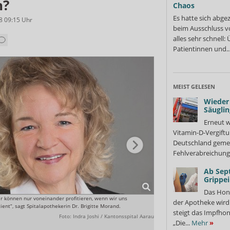
n?
Chaos
Es hatte sich abge
8 09:15
Uhr
beim Ausschluss v
alles sehr schnell
Patientinnen und..
MEIST GELESEN
Wieder 
Säuglin
Erneut w
Vitamin-D-Vergiftu
Deutschland gemel
Fehlverabreichung 
Ab Sep
Grippe
Das Hon
ir können nur voneinander profitieren, wenn wir uns
Neue Kompetenzen: Die Apothe
der Apotheke wir
ent“, sagt Spitalapothekerin Dr. Brigitte Morand.
ärztliche Verschreibung.
steigt das Impfhon
Foto: Indra Joshi / Kantonsspital Aarau
„Die...
Mehr
»