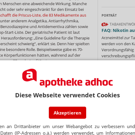
ren Menschen eine abweichende Wirkung. Manche
icht oder sehr eingeschränkt für den Einsatz bei
schafft die Priscus-Liste, die 83 Medikamente aus
PORTRÄT
 unter anderem Analgetika, Antiarrhythmika,
TABAKENTWÖ
, Benzodiazepine und Antidementiva zählen sowie
FAQ: Nikotin au
p-Start-Liste. Der geriatrische Patient ist laut
Arzneimittel zur
erausforderung: „Eine Guideline für die Therapie
erscheint schwierig“, erklärt sie. Denn hier spielten
werden von den Ka
ine besondere Rolle. Beispielsweise gäbe es 70-
Verordnungsfähig s
kte Körperfunktionen hätten, während auf der
verschreibungspfli
er von 90 noch „topfit“ wären.
Mehr
»
 in der Klinik aus? Morand und ihre Kollegen
 Patientenakten und nehmen Laborwerte,
uelle Symptome und die Medikation genau unter
gepersonal würde Probleme schildern, die
 müssten. „Wir prüfen zum Beispiel ob die
Diese Webseite verwendet Cookies
Ne
s überhaupt eine Indikation für die eingesetzten
de die Applikation kritisch begutachtet und
cht. „Ärzte schreiben neue Symptome oftmals
Akzeptieren
E-MAIL ADRESS
hrend durch uns die Beschwerden in Bezug auf
ng geprüft werden“, berichtet Morand. Aber
en an Drittanbieter um unser Webangebot zu verbessern und 
sondern auch ökonomische Gesichtspunkte sind im
Jet
Daten (IP-Adressen o.ä.) werden verwendet, um Informationen
ang. „Wir diskutieren miteinander“, sagt sie. Ziel