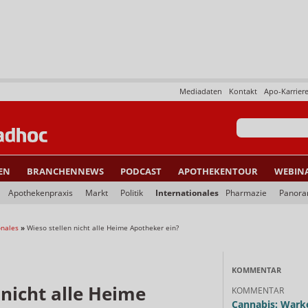
Mediadaten
Kontakt
Apo-Karrier
EN
BRANCHENNEWS
PODCAST
APOTHEKENTOUR
WEBIN
Apothekenpraxis
Markt
Politik
Internationales
Pharmazie
Panor
onales
»
Wieso stellen nicht alle Heime Apotheker ein?
KOMMENTAR
 nicht alle Heime
KOMMENTAR
Cannabis: Warke