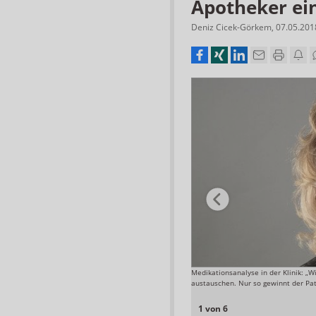
Apotheker ei
Deniz Cicek-Görkem
,
07.05.201
g und Bewohner umgerechnet rund 0,84 Euro.
Medikationsanalyse in der Klinik: „W
austauschen. Nur so gewinnt der Pati
Foto: Pixabay
1 von 6