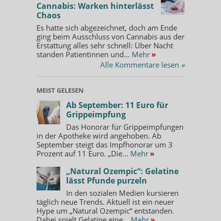
Cannabis: Warken hinterlässt
Chaos
Es hatte sich abgezeichnet, doch am Ende
ging beim Ausschluss von Cannabis aus der
Erstattung alles sehr schnell: Über Nacht
standen Patientinnen und...
Mehr
»
Alle Kommentare lesen
»
MEIST GELESEN
Ab September: 11 Euro für
Grippeimpfung
Das Honorar für Grippeimpfungen
in der Apotheke wird angehoben. Ab
September steigt das Impfhonorar um 3
Prozent auf 11 Euro. „Die...
Mehr
»
„Natural Ozempic“: Gelatine
lässt Pfunde purzeln
In den sozialen Medien kursieren
täglich neue Trends. Aktuell ist ein neuer
Hype um „Natural Ozempic“ entstanden.
Dabei spielt Gelatine eine...
Mehr
»