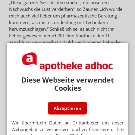
„Diese ganzen Geschichten sind es, die unserem
Nachwuchs die Lust verderben“, so Zäuner. „Ich würde
mich auch viel lieber um pharmazeutische Beratung
kümmern, als mich stundenlang mit Technikern
herumzuschlagen.“ Schließlich sei es auch nicht ihr
Fehler gewesen: Verschläft eine Apotheke den TI-
Anschluss, sei sie selbst schuld. Sie hingegen habe die
Technik seit Wochen herumliegen gehabt. Im Endeffekt
sei sie aber sogar froh: Viel schlimmer wäre es gewesen,
wenn das erst mit Start des E-Rezepts aufgefallen wäre.
„Ich frage mich nur, was mache ich, wenn das E-Rezept
da ist und sowas passiert – kann man dann 14 Tage lang
Diese Webseite verwendet
keine Rezepte bedienen?“
Cookies
NEWSLETTER
Akzeptieren
Das Wichtigste des Tages direkt in
Ihr Postfach. Kostenlos!
Wir übermitteln Daten an Drittanbieter um unser
Webangebot zu verbessern und zu finanzieren. Ihre
E-MAIL ADRESSE