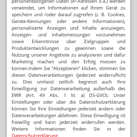
personenbezogenen Daten (IP-Adressen o.ä.) werden
verwendet, um Informationen auf Ihrem Gerät zu
Jetzt abonnieren
speichern und /oder darauf zugreifen (z. B. Cookies,
Geräte-Kennungen oder andere Informationen),
Hinweis zum Newsletter & Datenschutz
personalisierte Anzeigen und Inhalte anzuzeigen,
Anzeigen- und Inhaltsmessungen vorzunehmen
Lesen Sie auch
sowie Erkenntnisse über Zielgruppen und
DRUCK AUF SOFTWAREHÄUSER
Produktentwicklungen zu gewinnen sowie die
TI-Nachzügler aufgeschreckt
Nutzung unserer Angebote zu analysieren und dafür
Marketing machen und den Erfolg messen zu
ABDA: KEINE ÜBERGANGSLÖSUNG GEPLANT
können.Indem Sie "Akzeptieren" klicken, stimmen Sie
Keine TI wegen Schließung: Nie wieder
diesen Datenverarbeitungen (jederzeit widerruflich)
Impfzertifikate
zu. Dies umfasst zeitlich begrenzt auch Ihre
Einwilligung zur Datenverarbeitung außerhalb des
OHG BESTELLTE ZWEI KARTEN
EWR (Art. 49 Abs. 1 lit. a) DS-GVO). Unter
Apotheker bleibt auf SMC-B-Kosten sitzen
Einstellungen oder über die Datenschutzerklärung
können Sie Ihre Einstellungen jederzeit ändern oder
FORTSCHRITTE BEI DER WIEDERANBINDUNG
Datenverarbeitungen ablehnen. Diese Einwilligung ist
Impfzertifikate: Jede zehnte Apotheke weiter
außen vor
freiwillig und kann jederzeit widerrufen werden.
Weitere Informationen finden Sie in der
DIGITALE IMPFZERTIFIKATE
Datenschutzerklärung
.