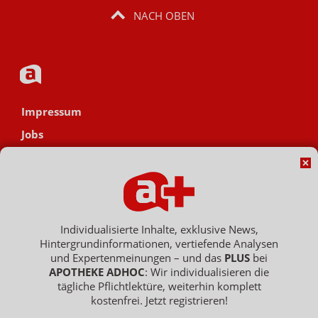
NACH OBEN
Impressum
Jobs
Datenschutz
AGB
Netiquette
Hinweisgebersystem
Individualisierte Inhalte, exklusive News,
Hintergrundinformationen, vertiefende Analysen
Vertrag widerrufen
und Expertenmeinungen – und das
PLUS
bei
APOTHEKE ADHOC
: Wir individualisieren die
tägliche Pflichtlektüre, weiterhin komplett
kostenfrei. Jetzt registrieren!
Copyright © 2007 - 2026 , APOTHEKE ADHOC ist ein Dienst der ELPATO
Medien GmbH / Franz-Ehrlich-Str. 12 / 12489 Berlin