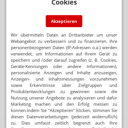
Cookies
Monatswechsel: Apotheke verliert 2000 Euro
RETTUNGSDIENST STATT ANTIHISTAMINIKA
Akzeptieren
Notdienst-Apotheker rettet Nussallergiker
ANTRAG ABGELEHNT
Wir übermitteln Daten an Drittanbieter um unser
Grüne: Apotheken sollen Klimaanlagen abgeben
Webangebot zu verbessern und zu finanzieren. Ihre
personenbezogenen Daten (IP-Adressen o.ä.) werden
verwendet, um Informationen auf Ihrem Gerät zu
Mehr aus Ressort
speichern und /oder darauf zugreifen (z. B. Cookies,
GESETZGEBER MUSS HANDELN
Geräte-Kennungen oder andere Informationen),
Urteil verbietet Rezepturen im Sprechstundenbedarf
personalisierte Anzeigen und Inhalte anzuzeigen,
Anzeigen- und Inhaltsmessungen vorzunehmen
TEMPERATURKONTROLLE
sowie Erkenntnisse über Zielgruppen und
Apotheker: „Wir können keine Wirksamkeit garantieren“
Produktentwicklungen zu gewinnen sowie die
Nutzung unserer Angebote zu analysieren und dafür
„AUTOMATISIERTE AUSGABESTATIONEN“
Marketing machen und den Erfolg messen zu
Automat statt Apotheke: Ausnahme für Versender
können.Indem Sie "Akzeptieren" klicken, stimmen Sie
diesen Datenverarbeitungen (jederzeit widerruflich)
zu. Dies umfasst zeitlich begrenzt auch Ihre