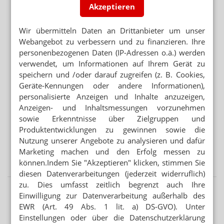
ÜBER 240 FÄLLE
Akzeptieren
West-Nil-Fieber in Europa
Wir übermitteln Daten an Drittanbieter um unser
MEHR HITZETOTE
Webangebot zu verbessern und zu finanzieren. Ihre
Hitzeschutz: Was tut die Bundesregierung?
personenbezogenen Daten (IP-Adressen o.ä.) werden
verwendet, um Informationen auf Ihrem Gerät zu
speichern und /oder darauf zugreifen (z. B. Cookies,
Mehr aus Ressort
Geräte-Kennungen oder andere Informationen),
APORETRO – DER SATIRISCHE WOCHENRÜCKBLICK
personalisierte Anzeigen und Inhalte anzuzeigen,
Apotheken sollen Heizlüfter und Sandsäcke abgeben
Anzeigen- und Inhaltsmessungen vorzunehmen
sowie Erkenntnisse über Zielgruppen und
PREISSENKUNG NACH BESTELLUNG
Monatswechsel: Apotheke verliert 2000 Euro
Produktentwicklungen zu gewinnen sowie die
Nutzung unserer Angebote zu analysieren und dafür
GESETZGEBER MUSS HANDELN
Marketing machen und den Erfolg messen zu
Urteil verbietet Rezepturen im Sprechstundenbedarf
können.Indem Sie "Akzeptieren" klicken, stimmen Sie
diesen Datenverarbeitungen (jederzeit widerruflich)
zu. Dies umfasst zeitlich begrenzt auch Ihre
Einwilligung zur Datenverarbeitung außerhalb des
EWR (Art. 49 Abs. 1 lit. a) DS-GVO). Unter
Einstellungen oder über die Datenschutzerklärung