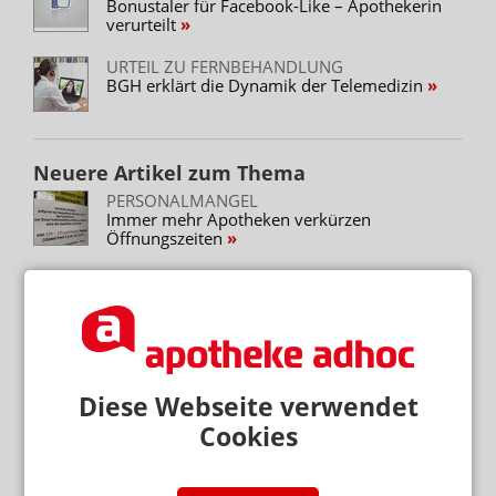
Bonustaler für Facebook-Like – Apothekerin
verurteilt
URTEIL ZU FERNBEHANDLUNG
BGH erklärt die Dynamik der Telemedizin
Neuere Artikel zum Thema
PERSONALMANGEL
Immer mehr Apotheken verkürzen
Öffnungszeiten
NEM KÖNNEN PROBLEME MACHEN
„Immunsystem“: Vorsicht bei Sichtwahl-
Kategorien
Diese Webseite verwendet
Mehr zum Thema
Cookies
„DIESE REGIERUNG MUSS WEG“
Protest gegen die Bundesregierung