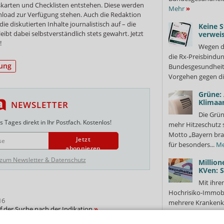
skarten und Checklisten entstehen. Diese werden
Mehr
»
load zur Verfügung stehen. Auch die Redaktion
 diskutierten Inhalte journalistisch auf – die
Keine S
ibt dabei selbstverständlich stets gewahrt. Jetzt
verweis
!
Wegen d
die Rx-Preisbindun
ung
Bundesgesundheits
Vorgehen gegen di
Grüne:
Klimaa
NEWSLETTER
Die Grün
 Tages direkt in Ihr Postfach. Kostenlos!
mehr Hitzeschutz 
Motto „Bayern bra
Jetzt
für besonders...
Me
abonnieren
 zum Newsletter & Datenschutz
Million
KVen: 
Mit ihre
Hochrisiko-Immobi
16
mehrere Krankenka
 der Suche nach der Indikation
Vereinigungen (KVe