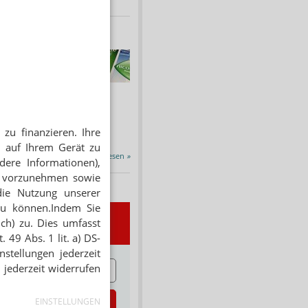
HNUNG
f Rezept
 Tabakentwöhnung
ssen erstattet.
ind nikotinhaltige nicht
chtige Präparate sowie...
zu finanzieren. Ihre
 auf Ihrem Gerät zu
Alle Porträts lesen
»
dere Informationen),
en vorzunehmen sowie
die Nutzung unserer
zu können.Indem Sie
ich) zu. Dies umfasst
wsletter
 49 Abs. 1 lit. a) DS-
stellungen jederzeit
E
 jederzeit widerrufen
zt abonnieren
EINSTELLUNGEN