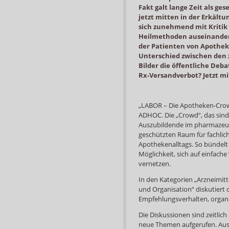
Fakt galt lange Zeit als ge
jetzt mitten in der Erkältu
sich zunehmend mit Kritik
Heilmethoden auseinander
der Patienten von Apothek
Unterschied zwischen den 
Bilder die öffentliche Deb
Rx-Versandverbot? Jetzt m
„LABOR – Die Apotheken-Cro
ADHOC. Die „Crowd“, das sin
Auszubildende im pharmazeuti
geschützten Raum für fachli
Apothekenalltags. So bündelt
Möglichkeit, sich auf einfac
vernetzen.
In den Kategorien „Arzneimit
und Organisation“ diskutiert 
Empfehlungsverhalten, organi
Die Diskussionen sind zeitli
neue Themen aufgerufen. Aus