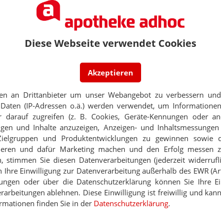
14
Mann als Kunde
PORTRÄT
TABAKENTWÖ
Diese Webseite verwendet Cookies
6
FAQ: Nikotin au
 jetzt?
Arzneimittel zur
werden von den Ka
Akzeptieren
15
Verordnungsfähig s
: Muss oder überbewertet?
verschreibungspfli
en an Drittanbieter um unser Webangebot zu verbessern und 
Mehr
»
Daten (IP-Adressen o.ä.) werden verwendet, um Informationen
12
 darauf zugreifen (z. B. Cookies, Geräte-Kennungen oder an
hmen: Was findet ihr sinnvoll?
eigen und Inhalte anzuzeigen, Anzeigen- und Inhaltsmessung
Zielgruppen und Produktentwicklungen zu gewinnen sowie 
ieren und dafür Marketing machen und den Erfolg messen 
13
ündeln
n, stimmen Sie diesen Datenverarbeitungen (jederzeit widerrufl
Ne
h Ihre Einwilligung zur Datenverarbeitung außerhalb des EWR (Art.
lungen oder über die Datenschutzerklärung können Sie Ihre Ein
E-MAIL ADRESS
arbeitungen ablehnen. Diese Einwilligung ist freiwillig und kann
Thema
rmationen finden Sie in der
Datenschutzerklärung
.
ORSCHUNG
Jet
egt: Pink ist toll