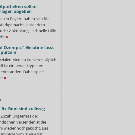
 Apotheken sollen
nlagen abgeben
en in Bayern haben sich für
starkgemacht. Unter dem
ucht Abkühlung – schnelle Hilfe
hr
»
l Ozempic“: Gelatine lässt
 purzeln
ozialen Medien kursieren täglich
ll ist ein neuer Hype um
entstanden. Dabei spielt
hr
»
T
 Rx-Boni sind zulässig
Zuzahlungserlass der
ndischen Versender ist die
i wieder hochgekocht. Das
ministerium (BMG) hat...