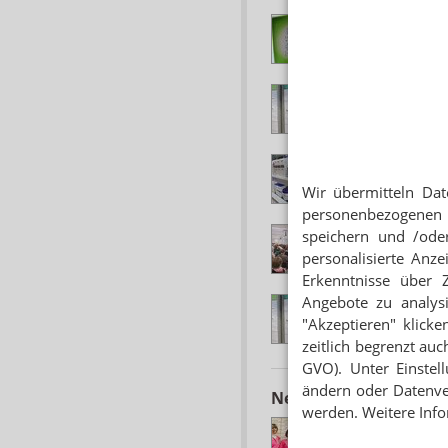
LABOR-DEBATTE #
Pille danach: Der 
LABOR-DEBATTE #
Falschabgabe – und
LABOR-DEBATTE #
Gesichtsreinigung
Wir übermitteln Dat
personenbezogenen 
LABOR-DEBATTE #
speichern und /oder
Fortbildungsmaßna
personalisierte Anz
Erkenntnisse über 
Angebote zu analys
LABOR-DEBATTE #
Mit QMS Wissen b
"Akzeptieren" klicke
zeitlich begrenzt auc
GVO). Unter Einstel
ändern oder Datenver
Neuere Artikel zum 
werden. Weitere Info
AUSTRALISCHE F
Wissenschaftlich bel