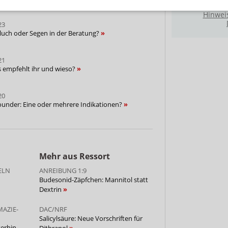
Hinwei
23
luch oder Segen in der Beratung?
21
s empfehlt ihr und wieso?
20
lrounder: Eine oder mehrere Indikationen?
Mehr aus Ressort
ELN
ANREIBUNG 1:9
Budesonid-Zäpfchen: Mannitol statt
Dextrin
AZIE-
DAC/NRF
Salicylsäure: Neue Vorschriften für
erhin
Dithranol