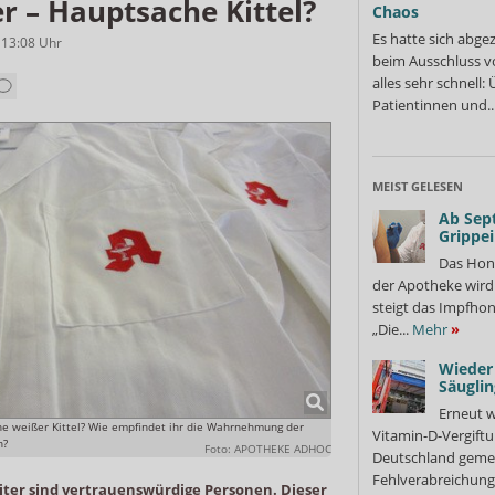
r – Hauptsache Kittel?
Chaos
Es hatte sich abge
 13:08
Uhr
beim Ausschluss v
alles sehr schnell
Patientinnen und..
MEIST GELESEN
Ab Sep
Grippe
Das Hon
der Apotheke wir
steigt das Impfhon
„Die...
Mehr
»
Wieder 
Säuglin
Erneut w
he weißer Kittel? Wie empfindet ihr die Wahrnehmung der
Vitamin-D-Vergiftu
n?
Foto: APOTHEKE ADHOC
Deutschland gemel
Fehlverabreichung 
er sind vertrauenswürdige Personen. Dieser