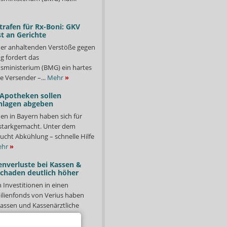
trafen für Rx-Boni: GKV
t an Gerichte
er anhaltenden Verstöße gegen
g fordert das
ministerium (BMG) ein hartes
e Versender –...
Mehr
»
 Apotheken sollen
nlagen abgeben
en in Bayern haben sich für
starkgemacht. Unter dem
ucht Abkühlung – schnelle Hilfe
hr
»
enverluste bei Kassen &
Schaden deutlich höher
n Investitionen in einen
lienfonds von Verius haben
ssen und Kassenärztliche
n)...
Mehr
»