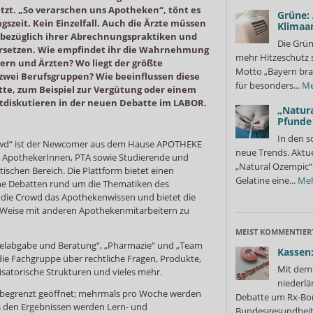
setzt. „So verarschen uns Apotheken“, tönt es
Grüne:
ngszeit. Kein Einzelfall. Auch die Ärzte müssen
Klimaa
 bezüglich ihrer Abrechnungspraktiken und
Die Grün
setzen. Wie empfindet ihr die Wahrnehmung
mehr Hitzeschutz 
ern und Ärzten? Wo liegt der größte
Motto „Bayern bra
zwei Berufsgruppen? Wie beeinflussen diese
für besonders...
Me
atte, zum Beispiel zur Vergütung oder einem
itdiskutieren in der neuen Debatte im LABOR.
„Natura
Pfunde
In den s
wd“ ist der Newcomer aus dem Hause APOTHEKE
neue Trends. Aktue
d ApothekerInnen, PTA sowie Studierende und
„Natural Ozempic“ 
schen Bereich. Die Plattform bietet einen
Gelatine eine...
Me
che Debatten rund um die Thematiken des
 die Crowd das Apothekenwissen und bietet die
he Weise mit anderen Apothekenmitarbeitern zu
MEIST KOMMENTIER
telabgabe und Beratung“, „Pharmazie“ und „Team
Kassen:
die Fachgruppe über rechtliche Fragen, Produkte,
Mit dem 
satorische Strukturen und vieles mehr.
niederlä
ch begrenzt geöffnet; mehrmals pro Woche werden
Debatte um Rx-Bon
 den Ergebnissen werden Lern- und
Bundesgesundheits