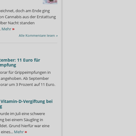
zeichnet, doch am Ende ging
on Cannabis aus der Erstattung
: Über Nacht standen
.
Mehr
»
Alle Kommentare lesen
»
tember: 11 Euro für
impfung
orar für Grippeimpfungen in
d angehoben. Ab September
orar um 3 Prozent auf 11 Euro.
Vitamin-D-Vergiftung bei
g
urde im Juli eine schwere
ng bei einem Säugling in
det. Grund hierfür war eine
eines...
Mehr
»