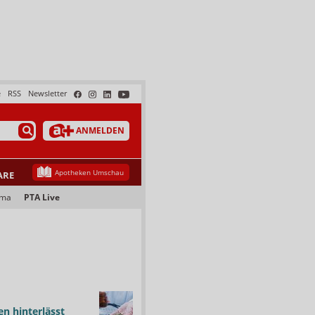
e
RSS
Newsletter
ANMELDEN
Apotheken Umschau
ARE
ama
PTA Live
n hinterlässt