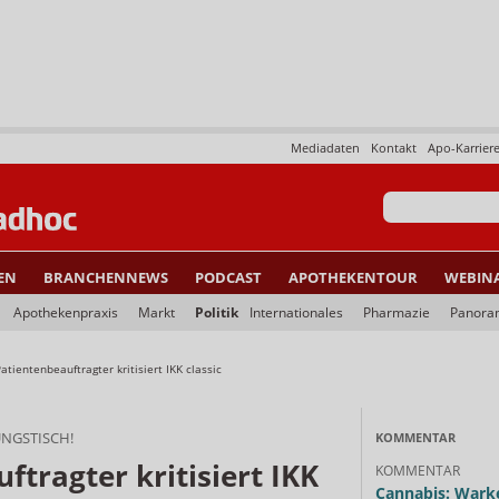
Mediadaten
Kontakt
Apo-Karrier
EN
BRANCHENNEWS
PODCAST
APOTHEKENTOUR
WEBIN
Apothekenpraxis
Markt
Politik
Internationales
Pharmazie
Panora
atientenbeauftragter kritisiert IKK classic
NGSTISCH!
KOMMENTAR
ftragter kritisiert IKK
KOMMENTAR
Cannabis: Warke