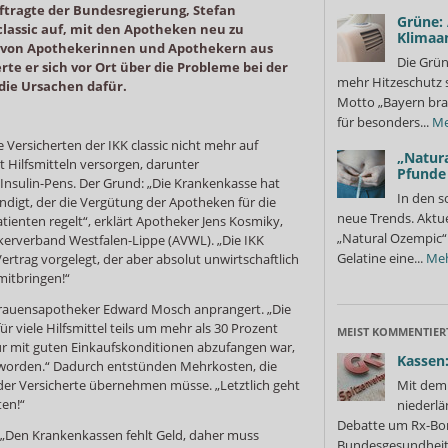
tragte der Bundesregierung, Stefan
Grüne:
 classic auf, mit den Apotheken neu zu
Klimaa
g von Apothekerinnen und Apothekern aus
Die Grün
te er sich vor Ort über die Probleme bei der
mehr Hitzeschutz 
die Ursachen dafür.
Motto „Bayern bra
für besonders...
Me
 Versicherten der IKK classic nicht mehr auf
„Natura
 Hilfsmitteln versorgen, darunter
Pfunde
 Insulin-Pens. Der Grund: „Die Krankenkasse hat
In den s
ndigt, der die Vergütung der Apotheken für die
neue Trends. Aktue
atienten regelt“, erklärt Apotheker Jens Kosmiky,
„Natural Ozempic“ 
erverband Westfalen-Lippe (AVWL). „Die IKK
Gelatine eine...
Me
ertrag vorgelegt, der aber absolut unwirtschaftlich
mitbringen!“
rtrauensapotheker Edward Mosch anprangert. „Die
ür viele Hilfsmittel teils um mehr als 30 Prozent
MEIST KOMMENTIER
r mit guten Einkaufskonditionen abzufangen war,
Kassen:
eworden.“ Dadurch entstünden Mehrkosten, die
er Versicherte übernehmen müsse. „Letztlich geht
Mit dem 
ten!“
niederlä
Debatte um Rx-Bon
 „Den Krankenkassen fehlt Geld, daher muss
Bundesgesundheits