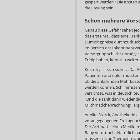
gespart werden.“ Die Kosten 
die Lösung sein.
Schon mehrere Vors
Genau diese Gefahr sehen jed
das erste Mal, dass eine Kran
Dumpingpreise durchzudrücke
im Bereich der Inkontinenzve
Versorgung schlicht unmöglich 
Erfolg haben, könnten weiter
Kosmiky ist sich sicher: „Das
Patienten und dafür müssten s
ob die anfallenden Mehrkost
werden können. Schlimmstenf
verzichtet, was in deutlich t
„Und die zahlt dann wieder di
Milchmädchenrechnung“, ärge
Annika Storck, Apothekerin au
vorangegangenen Freitagnach
Der Arzt hatte einen Medikame
Baby verordnet. „Natürlich ha
müssen solche Therapien sch