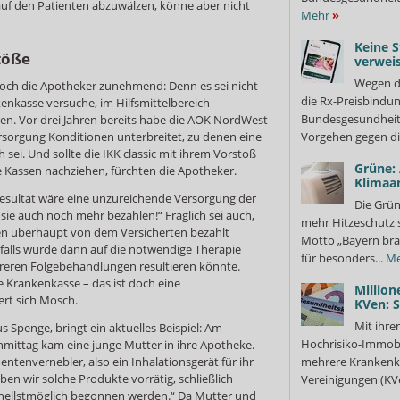
auf den Patienten abzuwälzen, könne aber nicht
Mehr
»
Keine S
töße
verweis
Wegen d
och die Apotheker zunehmend: Denn es sei nicht
die Rx-Preisbindun
kenkasse versuche, im Hilfsmittelbereich
Bundesgesundheits
n. Vor drei Jahren bereits habe die AOK NordWest
rsorgung Konditionen unterbreitet, zu denen eine
Vorgehen gegen di
sei. Und sollte die IKK classic mit ihrem Vorstoß
Grüne:
e Kassen nachziehen, fürchten die Apotheker.
Klimaa
 Resultat wäre eine unzureichende Versorgung der
Die Grün
ie auch noch mehr bezahlen!“ Fraglich sei auch,
mehr Hitzeschutz 
en überhaupt von dem Versicherten bezahlt
Motto „Bayern bra
alls würde dann auf die notwendige Therapie
für besonders...
Me
eureren Folgebehandlungen resultieren könnte.
e Krankenkasse – das ist doch eine
Million
rt sich Mosch.
KVen: 
Mit ihre
s Spenge, bringt ein aktuelles Beispiel: Am
Hochrisiko-Immobi
mittag kam eine junge Mutter in ihre Apotheke.
ntenvernebler, also ein Inhalationsgerät für ihr
mehrere Krankenka
ben wir solche Produkte vorrätig, schließlich
Vereinigungen (KVe
nellstmöglich begonnen werden.“ Da Mutter und