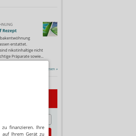
HNUNG
f Rezept
 Tabakentwöhnung
ssen erstattet.
ind nikotinhaltige nicht
chtige Präparate sowie...
Alle Porträts lesen
»
wsletter
E
zu finanzieren. Ihre
zt abonnieren
 auf Ihrem Gerät zu