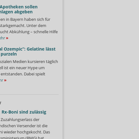
 Apotheken sollen
nlagen abgeben
en in Bayern haben sich für
starkgemacht. Unter dem
ucht Abkühlung – schnelle Hilfe
hr
»
l Ozempic“: Gelatine lässt
 purzeln
ozialen Medien kursieren täglich
ll ist ein neuer Hype um
entstanden. Dabei spielt
hr
»
T
 Rx-Boni sind zulässig
Zuzahlungserlass der
ndischen Versender ist die
i wieder hochgekocht. Das
ministerium (BMG) hat...