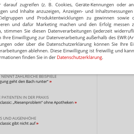
 darauf zugreifen (z. B. Cookies, Geräte-Kennungen oder an
Hinwei
eigen und Inhalte anzuzeigen, Anzeigen- und Inhaltsmessung
Zielgruppen und Produktentwicklungen zu gewinnen sowie 
NEWSLETTER
ieren und dafür Marketing machen und den Erfolg messen 
 Tages direkt in Ihr Postfach. Kostenlos!
n, stimmen Sie diesen Datenverarbeitungen (jederzeit widerrufl
h Ihre Einwilligung zur Datenverarbeitung außerhalb des EWR (Art.
Jetzt
lungen oder über die Datenschutzerklärung können Sie Ihre Ein
abonnieren
arbeitungen ablehnen. Diese Einwilligung ist freiwillig und kann
 zum Newsletter & Datenschutz
rmationen finden Sie in der
Datenschutzerklärung
.
 NENNT ZAHLREICHE BEISPIELE
rgung geht den Bach runter“
 PATIENTEN IN DER PRAXIS
KK classic: „Riesenproblem“ ohne Apotheken
ESS UND AUGENHÖHE
classic gibt nicht auf