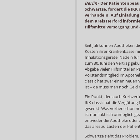
Berlin
-
Der Patientenbeauf
Schwartze, fordert die IKK
verhandeln. Auf Einladun
dem Kreis Herford informier
Hilfsmittelversorgung und 
Seit Juli können Apotheken die
Kosten ihrer Krankenkasse mit
Inhalationsgeräte, Nadeln für
zum 30. Juni den Vertrag gekü
Abgabe vieler Hilfsmittel an P
Vorstandsmitglied im Apothek
classic hat zwar einen neuen V
ist – da muss man noch Geld 
Ein Punkt, den auch Kreisve
IKK classic hat die Vergütung f
gesenkt. Was vorher schon nu
ist nun faktisch unmöglich g
entweder die Apotheke oder d
das alles zu Lasten der Patien
Schwartze sieht das Problem.