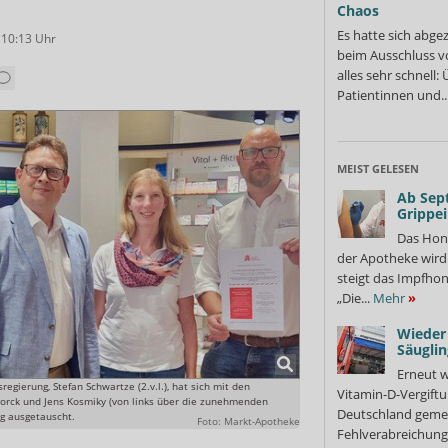
Chaos
Es hatte sich abge
 10:13
Uhr
beim Ausschluss v
alles sehr schnell
Patientinnen und..
MEIST GELESEN
Ab Sep
Grippe
Das Hon
der Apotheke wir
steigt das Impfhon
„Die...
Mehr
»
Wieder 
Säuglin
Erneut w
egierung, Stefan Schwartze (2.v.l.), hat sich mit den
Vitamin-D-Vergiftu
orck und Jens Kosmiky (von links über die zunehmenden
Deutschland gemel
ng ausgetauscht.
Foto: Markt-Apotheke
Fehlverabreichung 