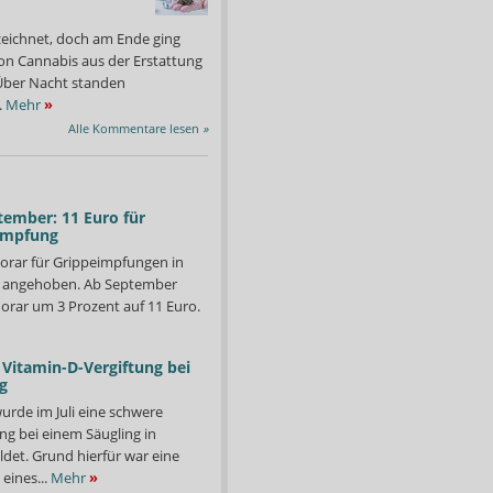
zeichnet, doch am Ende ging
on Cannabis aus der Erstattung
: Über Nacht standen
.
Mehr
»
Alle Kommentare lesen
»
tember: 11 Euro für
impfung
orar für Grippeimpfungen in
d angehoben. Ab September
orar um 3 Prozent auf 11 Euro.
Vitamin-D-Vergiftung bei
g
urde im Juli eine schwere
ng bei einem Säugling in
det. Grund hierfür war eine
eines...
Mehr
»