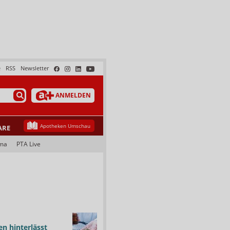
e
RSS
Newsletter
ANMELDEN
Apotheken Umschau
ARE
ma
PTA Live
n hinterlässt