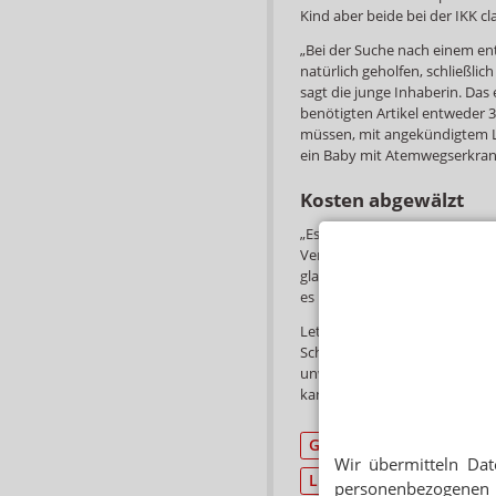
Kind aber beide bei der IKK cla
„Bei der Suche nach einem en
natürlich geholfen, schließlic
sagt die junge Inhaberin. Das
benötigten Artikel entweder 3
müssen, mit angekündigtem 
ein Baby mit Atemwegserkranku
Kosten abgewälzt
„Es wäre sehr wünschenswert
Verhandlungstisch mit den A
glaubt nicht, dass dies zu ein
es keine Verhandlungen, das wa
Letztlich gehe es um eine ver
Schwartze klar: „Eine ‚Rosinen
unwirtschaftliche Aspekte ei
kann nicht das Ergebnis sein.“
Gesundheitspolitik
K
Wir übermitteln Dat
Lieferverträge
Hilfsm
personenbezogenen 