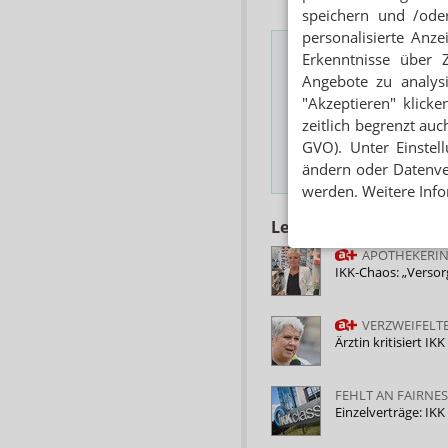
speichern und /oder
personalisierte Anz
Erkenntnisse über 
Angebote zu analys
Das Wichtigste des
"Akzeptieren" klicke
zeitlich begrenzt auc
E-MAIL ADRESSE
GVO). Unter Einstel
ändern oder Datenver
Hinweis
werden. Weitere Info
Lesen Sie auch
APOTHEKERIN
IKK-Chaos: „Verso
VERZWEIFELTE
Ärztin kritisiert I
FEHLT AN FAIRN
Einzelverträge: IKK 