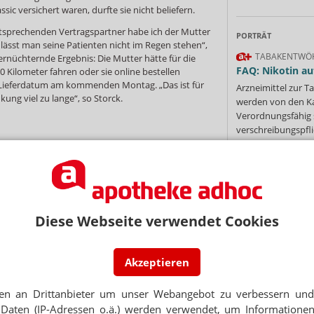
ssic versichert waren, durfte sie nicht beliefern.
tsprechenden Vertragspartner habe ich der Mutter
PORTRÄT
h lässt man seine Patienten nicht im Regen stehen“,
TABAKENTWÖ
 ernüchternde Ergebnis: Die Mutter hätte für die
FAQ: Nikotin au
0 Kilometer fahren oder sie online bestellen
Lieferdatum am kommenden Montag. „Das ist für
Arzneimittel zur
ng viel zu lange“, so Storck.
werden von den Ka
Verordnungsfähig s
verschreibungspfli
Mehr
»
, wenn sich die Krankenkassen wieder an den
potheken setzen würden“, so Schwartze. Kosmiky
em Erfolg führt: „Bei dem Vertrag der IKK classic gab
r ein Diktat, nach dem Motto: ‚Friss oder stirb‘.“
nünftige Versorgung der Bevölkerung, stellt
Diese Webseite verwendet Cookies
pickerei‘, bei der die Krankenkassen
Ne
nfach auf Apotheken und Versicherten abwälzen,
Akzeptieren
E-MAIL ADRESS
rankenkassen
Standespolitik
en an Drittanbieter um unser Webangebot zu verbessern und 
ittel
Jet
Daten (IP-Adressen o.ä.) werden verwendet, um Informationen