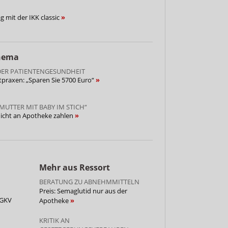
g mit der IKK classic
Thema
DER PATIENTENGESUNDHEIT
ztpraxen: „Sparen Sie 5700 Euro“
 MUTTER MIT BABY IM STICH“
 nicht an Apotheke zahlen
Mehr aus Ressort
BERATUNG ZU ABNEHMMITTELN
Preis: Semaglutid nur aus der
 GKV
Apotheke
KRITIK AN