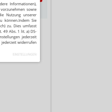
dere Informationen),
s zum Newsletter &
en vorzunehmen sowie
Datenschutz
die Nutzung unserer
zu können.Indem Sie
ich) zu. Dies umfasst
 49 Abs. 1 lit. a) DS-
stellungen jederzeit
 jederzeit widerrufen
EINSTELLUNGEN