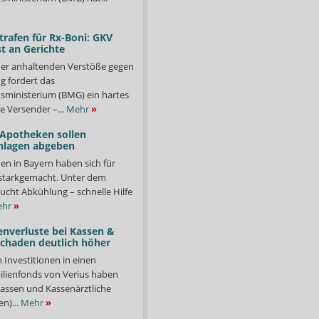
trafen für Rx-Boni: GKV
t an Gerichte
er anhaltenden Verstöße gegen
g fordert das
ministerium (BMG) ein hartes
e Versender –...
Mehr
»
 Apotheken sollen
nlagen abgeben
en in Bayern haben sich für
starkgemacht. Unter dem
ucht Abkühlung – schnelle Hilfe
hr
»
enverluste bei Kassen &
Schaden deutlich höher
n Investitionen in einen
lienfonds von Verius haben
ssen und Kassenärztliche
n)...
Mehr
»