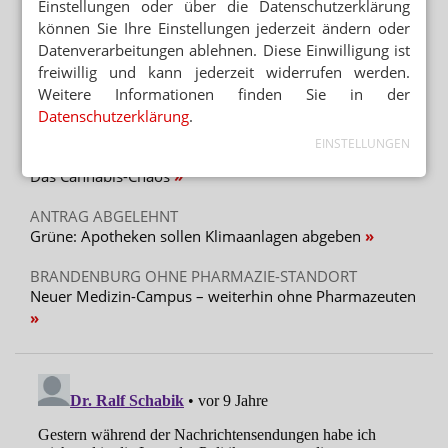
Einstellungen oder über die Datenschutzerklärung
können Sie Ihre Einstellungen jederzeit ändern oder
TEMPERATURKONTROLLE
Apotheker: „Wir können keine Wirksamkeit garantieren“
Datenverarbeitungen ablehnen. Diese Einwilligung ist
freiwillig und kann jederzeit widerrufen werden.
Weitere Informationen finden Sie in der
Datenschutzerklärung
.
Mehr aus Ressort
EINSTELLUNGEN
PODCAST NUR MAL SO ZUM WISSEN
Das Cannabis-Chaos
ANTRAG ABGELEHNT
Grüne: Apotheken sollen Klimaanlagen abgeben
BRANDENBURG OHNE PHARMAZIE-STANDORT
Neuer Medizin-Campus – weiterhin ohne Pharmazeuten