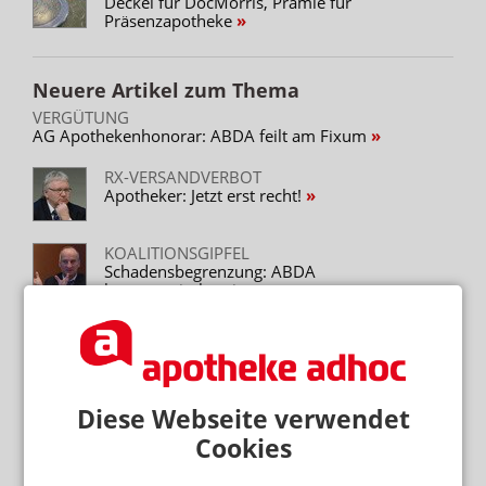
Deckel für DocMorris, Prämie für
Präsenzapotheke
Neuere Artikel zum Thema
VERGÜTUNG
AG Apothekenhonorar: ABDA feilt am Fixum
RX-VERSANDVERBOT
Apotheker: Jetzt erst recht!
KOALITIONSGIPFEL
Schadensbegrenzung: ABDA
kompromissbereit
KOALITIONSGIPFEL
Union: Kein Kompromiss – Alles oder Nichts
KOMMENTAR
Diese Webseite verwendet
Nicht schmollen: Zeit für einen Neustart
Cookies
KOALITIONSGIPFEL