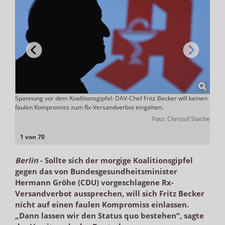
nträge
Spannung vor dem Koalitionsgipfel: DAV-Chef Fritz Becker will keinen
Droht
icht
faulen Kompromiss zum Rx-Versandverbot eingehen.
NRW-
schla
 EuGH
Foto: Christof Stache
1 von 70
Berlin
-
Sollte sich der morgige Koalitionsgipfel
gegen das von Bundesgesundheitsminister
Hermann Gröhe (CDU) vorgeschlagene Rx-
Versandverbot aussprechen, will sich Fritz Becker
nicht auf einen faulen Kompromiss einlassen.
„Dann lassen wir den Status quo bestehen“, sagte