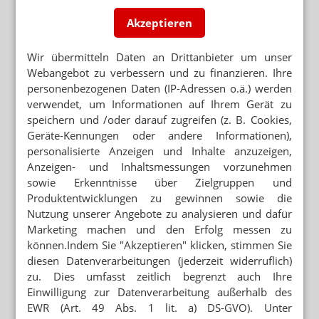
Rx-Versandverbot gescheitert – Kompromiss
gesucht
Akzeptieren
KOALITIONSGIPFEL
Wir übermitteln Daten an Drittanbieter um unser
Entscheidung über Rx-Versandverbot
Webangebot zu verbessern und zu finanzieren. Ihre
personenbezogenen Daten (IP-Adressen o.ä.) werden
RX-VERSANDHANDEL
verwendet, um Informationen auf Ihrem Gerät zu
Kailuweit: Kein Artenschutz für Apotheker
speichern und /oder darauf zugreifen (z. B. Cookies,
Geräte-Kennungen oder andere Informationen),
RX-VERSANDVERBOT
personalisierte Anzeigen und Inhalte anzuzeigen,
„... und die SPD macht daraus so ein Drama“
Anzeigen- und Inhaltsmessungen vorzunehmen
sowie Erkenntnisse über Zielgruppen und
Produktentwicklungen zu gewinnen sowie die
Nutzung unserer Angebote zu analysieren und dafür
Marketing machen und den Erfolg messen zu
Mehr zum Thema
können.Indem Sie "Akzeptieren" klicken, stimmen Sie
GESETZGEBER MÜSSTE HANDELN
diesen Datenverarbeitungen (jederzeit widerruflich)
Kassen: Rx-Boni sind zulässig
zu. Dies umfasst zeitlich begrenzt auch Ihre
Einwilligung zur Datenverarbeitung außerhalb des
NAHRUNGSERGÄNZUNGSMITTEL
EWR (Art. 49 Abs. 1 lit. a) DS-GVO). Unter
Milliardendeal: P&G kauft Thorne