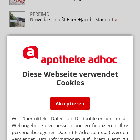
PFREIMD
Noweda schließt Ebert+Jacobi-Standort
Neuere Artikel zum Thema
CDU-POLITIKER BEI NOWEDA
Kippels lobt IhreApotheken
Diese Webseite verwendet
PRIVATGROSSHÄNDLER
Schulz-Asche besucht Fiebig
Cookies
MECKLENBURG-VORPOMMERN
Gesundheitsminister besucht Alliance
Akzeptieren
Healthcare
BESUCH BEI ALLIANCE HEALTHCARE
Wir übermitteln Daten an Drittanbieter um unser
Links-Politiker Bartsch: GDP für
Webangebot zu verbessern und zu finanzieren. Ihre
Versandapotheken
personenbezogenen Daten (IP-Adressen o.ä.) werden
verwendet, um Informationen auf Ihrem Gerät zu