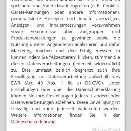
speichern und /oder darauf zugreifen (z. B. Cookies,
Geräte-Kennungen oder andere Informationen),
Mehr zum Thema
personalisierte Anzeigen und Inhalte anzuzeigen,
„GERECHT! GESUND! GENIESSEN!“
Anzeigen- und Inhaltsmessungen vorzunehmen
Hanfparade: Demonstranten fordern umfassende
sowie Erkenntnisse über Zielgruppen und
Legalisierung
Produktentwicklungen zu gewinnen sowie die
Nutzung unserer Angebote zu analysieren und dafür
APORETRO – DER SATIRISCHE WOCHENRÜCKBLICK
Marketing machen und den Erfolg messen zu
Apotheken sollen Heizlüfter und Sandsäcke abgeben
können.Indem Sie "Akzeptieren" klicken, stimmen Sie
diesen Datenverarbeitungen (jederzeit widerruflich)
STREICHUNG DER ERSTATTUNGSFÄHIGKEIT
Cannabisversorgung: Lob für GKV und KBV
zu. Dies umfasst zeitlich begrenzt auch Ihre
Einwilligung zur Datenverarbeitung außerhalb des
EWR (Art. 49 Abs. 1 lit. a) DS-GVO). Unter
Mehr aus Ressort
Einstellungen oder über die Datenschutzerklärung
„DIESE REGIERUNG MUSS WEG“
können Sie Ihre Einstellungen jederzeit ändern oder
Protest gegen die Bundesregierung
Datenverarbeitungen ablehnen. Diese Einwilligung ist
freiwillig und kann jederzeit widerrufen werden.
MEHR HITZETOTE
Weitere Informationen finden Sie in der
Hitzeschutz: Was tut die Bundesregierung?
Datenschutzerklärung
.
EINSTELLUNGEN
BUNDESREGIERUNG PRÜFT UMSETZUNGSBEDARF