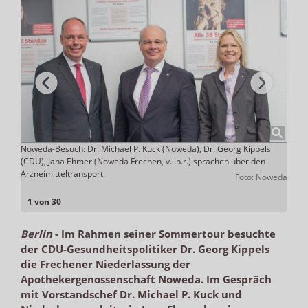
 der
Noweda-Besuch: Dr. Michael P. Kuck (Noweda), Dr. Georg Kippels
Viel 
(CDU), Jana Ehmer (Noweda Frechen, v.l.n.r.) sprachen über den
der U
Arzneimitteltransport.
Aufw
elbein
Foto: Noweda
1 von 30
Berlin
-
Im Rahmen seiner Sommertour besuchte
der CDU-Gesundheitspolitiker Dr. Georg Kippels
die Frechener Niederlassung der
Apothekergenossenschaft Noweda. Im Gespräch
mit Vorstandschef Dr. Michael P. Kuck und