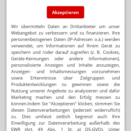
DEUTSCHER APOTHEKERTAG
Stoff für Zoff: Gegengutachten, Boten-
Akzeptieren
Honorar, Apothekenregister
Wir übermitteln Daten an Drittanbieter um unser
LIEFERSERVICE
Webangebot zu verbessern und zu finanzieren. Ihre
Nordbrief fährt Arzneimittel aus
personenbezogenen Daten (IP-Adressen o.ä.) werden
verwendet, um Informationen auf Ihrem Gerät zu
BOTENDIENST
speichern und /oder darauf zugreifen (z. B. Cookies,
Apo-Express liefert ab 7 Uhr morgens
Geräte-Kennungen oder andere Informationen),
personalisierte Anzeigen und Inhalte anzuzeigen,
LIEFERSERVICE
Anzeigen- und Inhaltsmessungen vorzunehmen
Apo Express: Boten-PTA gibt Vollgas
sowie Erkenntnisse über Zielgruppen und
Produktentwicklungen zu gewinnen sowie die
Nutzung unserer Angebote zu analysieren und dafür
Marketing machen und den Erfolg messen zu
Mehr zum Thema
können.Indem Sie "Akzeptieren" klicken, stimmen Sie
diesen Datenverarbeitungen (jederzeit widerruflich)
GESETZGEBER MUSS HANDELN
zu. Dies umfasst zeitlich begrenzt auch Ihre
Urteil verbietet Rezepturen im Sprechstundenbedarf
Einwilligung zur Datenverarbeitung außerhalb des
„AUTOMATISIERTE AUSGABESTATIONEN“
EWR (Art. 49 Abs. 1 lit. a) DS-GVO). Unter