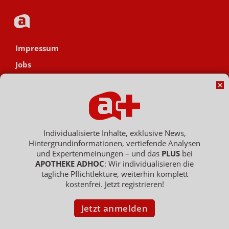
Impressum
Jobs
Datenschutz
AGB
Netiquette
Hinweisgebersystem
Individualisierte Inhalte, exklusive News,
Hintergrundinformationen, vertiefende Analysen
Vertrag widerrufen
und Expertenmeinungen – und das
PLUS
bei
APOTHEKE ADHOC
: Wir individualisieren die
tägliche Pflichtlektüre, weiterhin komplett
kostenfrei. Jetzt registrieren!
Copyright © 2007 - 2026 , APOTHEKE ADHOC ist ein Dienst der ELPATO
Medien GmbH / Franz-Ehrlich-Str. 12 / 12489 Berlin
Geschäftsführer: Patrick Hollstein, Thomas Bellartz / Amtsgericht Berlin
Jetzt anmelden
Charlottenburg / HRB 204 379 B