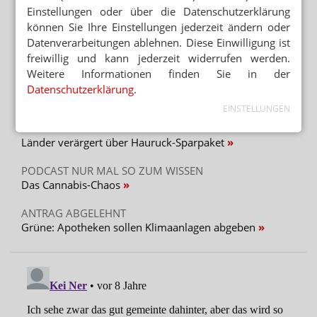
Automat statt Apotheke: Ausnahme für Versender
Einstellungen oder über die Datenschutzerklärung
können Sie Ihre Einstellungen jederzeit ändern oder
VENTAVIS/ADEMPAS/APO-GO
Datenverarbeitungen ablehnen. Diese Einwilligung ist
Patientenprogramme: Hintermann reich, Apotheker
freiwillig und kann jederzeit widerrufen werden.
ruiniert
Weitere Informationen finden Sie in der
Datenschutzerklärung
.
Mehr aus Ressort
EINSTELLUNGEN
KRITIK AN GESETZGEBUNGSVERFAHREN
Länder verärgert über Hauruck-Sparpaket
PODCAST NUR MAL SO ZUM WISSEN
Das Cannabis-Chaos
ANTRAG ABGELEHNT
Grüne: Apotheken sollen Klimaanlagen abgeben