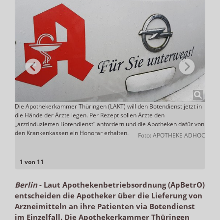
ll er
Die Apothekerkammer Thüringen (LAKT) will den Botendienst jetzt in
Das s
ons
die Hände der Ärzte legen. Per Rezept sollen Ärzte den
in Mü
„arztinduzierten Botendienst“ anfordern und die Apotheken dafür von
racado
den Krankenkassen ein Honorar erhalten.
Foto: APOTHEKE ADHOC
1 von 11
Berlin
-
Laut Apothekenbetriebsordnung (ApBetrO)
entscheiden die Apotheker über die Lieferung von
Arzneimitteln an ihre Patienten via Botendienst
im Einzelfall. Die Apothekerkammer Thüringen