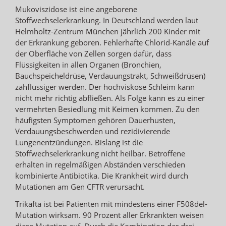
Mukoviszidose ist eine angeborene
Stoffwechselerkrankung. In Deutschland werden laut
Helmholtz-Zentrum München jährlich 200 Kinder mit
der Erkrankung geboren. Fehlerhafte Chlorid-Kanäle auf
der Oberfläche von Zellen sorgen dafür, dass
Flüssigkeiten in allen Organen (Bronchien,
Bauchspeicheldrüse, Verdauungstrakt, Schweißdrüsen)
zähflüssiger werden. Der hochviskose Schleim kann
nicht mehr richtig abfließen. Als Folge kann es zu einer
vermehrten Besiedlung mit Keimen kommen. Zu den
häufigsten Symptomen gehören Dauerhusten,
Verdauungsbeschwerden und rezidivierende
Lungenentzündungen. Bislang ist die
Stoffwechselerkrankung nicht heilbar. Betroffene
erhalten in regelmäßigen Abständen verschieden
kombinierte Antibiotika. Die Krankheit wird durch
Mutationen am Gen CFTR verursacht.
Trikafta ist bei Patienten mit mindestens einer F508del-
Mutation wirksam. 90 Prozent aller Erkrankten weisen
diese Mutation auf. Durch die Kombination der drei