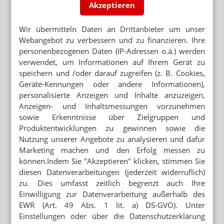
Warteliste: Abnehmpille als Monatsabo
Akzeptieren
SEMAGLUTID
Wir übermitteln Daten an Drittanbieter um unser
Wegovy-Tablette ab September verfügbar
Webangebot zu verbessern und zu finanzieren. Ihre
personenbezogenen Daten (IP-Adressen o.ä.) werden
Mehr aus Ressort
verwendet, um Informationen auf Ihrem Gerät zu
speichern und /oder darauf zugreifen (z. B. Cookies,
SONNE STATT SUPPLEMENTE
Geräte-Kennungen oder andere Informationen),
Nicht alle Schwangeren brauchen Vitamin-D-Tabletten
personalisierte Anzeigen und Inhalte anzuzeigen,
Anzeigen- und Inhaltsmessungen vorzunehmen
APP FÜR BRUSTKREBSPATIENTINNEN
sowie Erkenntnisse über Zielgruppen und
„Wie eine Ärztin in der Handtasche“
Produktentwicklungen zu gewinnen sowie die
Nutzung unserer Angebote zu analysieren und dafür
VORSICHT BEI SILYCHRISTIN ODER CHOLIN
Marketing machen und den Erfolg messen zu
Schilddrüse: DGE warnt vor NEM
können.Indem Sie "Akzeptieren" klicken, stimmen Sie
diesen Datenverarbeitungen (jederzeit widerruflich)
zu. Dies umfasst zeitlich begrenzt auch Ihre
Einwilligung zur Datenverarbeitung außerhalb des
EWR (Art. 49 Abs. 1 lit. a) DS-GVO). Unter
Einstellungen oder über die Datenschutzerklärung