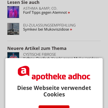
Lesen Sie auch
ASTHMA &AMP; CO.
Fünf Tipps gegen Atemnot
EU-ZULASSUNGSEMPFEHLUNG
Symkevi bei Mukoviszidose
Neuere Artikel zum Thema
CYSTISCHE FIBROSE
Kaftrio: Dreifach-Kombi gegen Mukoviszidose
Mehr zum Thema
Diese Webseite verwendet
BERATUNG ZU ABNEHMMITTELN
Cookies
Preis: Semaglutid nur aus der Apotheke
RX-MEDIKAMENTE OHNE REZEPT