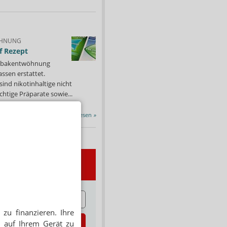
HNUNG
f Rezept
 Tabakentwöhnung
ssen erstattet.
ind nikotinhaltige nicht
chtige Präparate sowie...
Alle Porträts lesen
»
wsletter
E
zu finanzieren. Ihre
zt abonnieren
 auf Ihrem Gerät zu