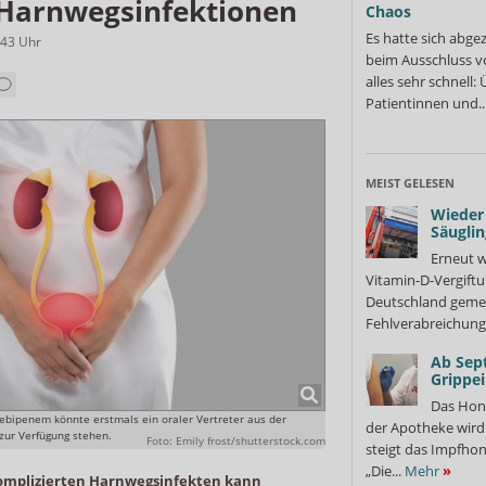
 Harnwegsinfektionen
Chaos
Es hatte sich abge
:43
Uhr
beim Ausschluss v
alles sehr schnell
Patientinnen und..
MEIST GELESEN
Wieder 
Säuglin
Erneut w
Vitamin-D-Vergiftu
Deutschland gemel
Fehlverabreichung 
Ab Sep
Grippe
Das Hon
ebipenem könnte erstmals ein oraler Vertreter aus der
der Apotheke wir
zur Verfügung stehen.
Foto: Emily frost/shutterstock.com
steigt das Impfhon
„Die...
Mehr
»
komplizierten Harnwegsinfekten kann