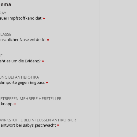
Thema
RAY
euer Impfstoffkandidat
LASSE
enschlicher Nase entdeckt
E
eht es um die Evidenz?
G BEI ANTIBIOTIKA
zelimporte gegen Engpass
BETREFFEN MEHRERE HERSTELLER
n knapp
 WIRKSTOFFE BEEINFLUSSEN ANTIKÖRPER
nantwort bei Babys geschwächt