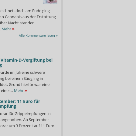
zeichnet, doch am Ende ging
on Cannabis aus der Erstattung
: Über Nacht standen
.
Mehr
»
Alle Kommentare lesen
»
Vitamin-D-Vergiftung bei
g
urde im Juli eine schwere
ng bei einem Säugling in
det. Grund hierfür war eine
eines...
Mehr
»
tember: 11 Euro für
impfung
orar für Grippeimpfungen in
d angehoben. Ab September
orar um 3 Prozent auf 11 Euro.