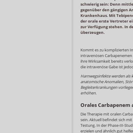
schwierig sein: Denn mittle
gegenüber den gängigen Ant
Krankenhaus. Mit Tebipene
der orale erste Vertreter 
zur Verfügung stehen. In d
überzeugen.
Kommt es zu komplizierten In
intravenösen Carbapenemen b
ihre Wirksamkeit bereits verlo
die intravenöse Gabe ist jedo
Harnwegsinfekte werden als k
anatomische Anomalien, Stör
Begleiterkrankungen vorliegen
erhöhen.
Orales Carbapenem 
Die Therapie mit oralen Carb
sein. Aktuell befindet sich mi
Testung. In der Phase-III-Stu
erzielen und ähnlich gut helf