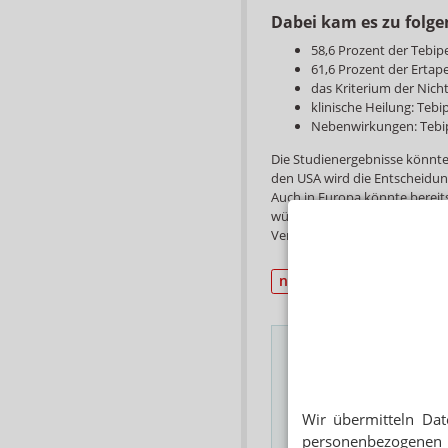
Dabei kam es zu folge
58,6 Prozent der Tebip
61,6 Prozent der Ertap
das Kriterium der Nicht
klinische Heilung: Te
Nebenwirkungen: Tebi
Die Studienergebnisse könnte
den USA wird die Entscheidun
Auch in Europa könnte bereit
würde erstmals ein oraler Ve
Verfügung stehen.
neue AM
Studien
Das Wichtigste des
Wir übermitteln Dat
E-MAIL ADRESSE
personenbezogenen 