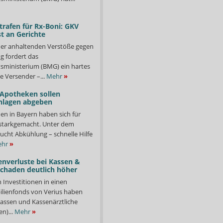
trafen für Rx-Boni: GKV
t an Gerichte
er anhaltenden Verstöße gegen
g fordert das
ministerium (BMG) ein hartes
e Versender –...
Mehr
»
 Apotheken sollen
nlagen abgeben
en in Bayern haben sich für
starkgemacht. Unter dem
ucht Abkühlung – schnelle Hilfe
hr
»
enverluste bei Kassen &
Schaden deutlich höher
n Investitionen in einen
lienfonds von Verius haben
ssen und Kassenärztliche
n)...
Mehr
»