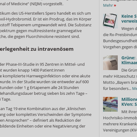
l of Medicine“ (NEJM) vorgestellt.
Mehr
»
tikum des US-Herstellers Spero handelt es sich um
Keine S
il-Hydrobromid. Er ist ein Prodrug, das im Körper
verweis
rkstoff Tebipenem umgewandelt wird. Die Substanz
Wegen d
kspektrum gegen multiresistente gramnegative
die Rx-Preisbindun
che, die gegen Fluorchinolone resistent sind.
Bundesgesundheits
Vorgehen gegen di
terlegenheit zu intravenösem
Grüne:
Klimaa
r Phase-III-Studie in 95 Zentren in Mittel- und
mt wurden knapp 1400 Patient:innen
Die Grün
ne komplizierte Harnwegsinfektion oder eine akute
mehr Hitzeschutz 
 wurde. In der Studie wurden sie entweder auf 600
Motto „Bayern bra
Stunden oder 1 g Ertapenem alle 24 Stunden
für besonders...
Me
 Behandlungsdauer betrug sieben bis zehn Tage –
4 Tage.
Million
KVen: 
an Tag 19 eine Kombination aus der „klinischen
Mit ihre
ckgang oder komplettes Verschwinden der Symptome
Hochrisiko-Immobi
en Ansprechen“ – definiert als Reduktion der
mehrere Krankenka
bildende Einheiten oder eine Negativierung der
Vereinigungen (KVe