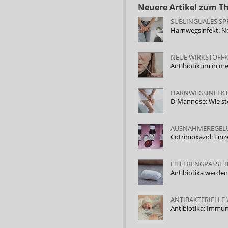
Neuere Artikel zum 
SUBLINGUALES SP
Harnwegsinfekt: N
NEUE WIRKSTOFFK
Antibiotikum in m
HARNWEGSINFEKT
D-Mannose: Wie st
AUSNAHMEREGELUN
Cotrimoxazol: Ein
LIEFERENGPÄSSE 
Antibiotika werde
ANTIBAKTERIELLE
Antibiotika: Immu