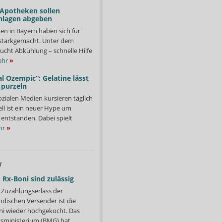
 Apotheken sollen
nlagen abgeben
en in Bayern haben sich für
starkgemacht. Unter dem
ucht Abkühlung – schnelle Hilfe
hr
»
l Ozempic“: Gelatine lässt
 purzeln
ozialen Medien kursieren täglich
ll ist ein neuer Hype um
entstanden. Dabei spielt
hr
»
T
 Rx-Boni sind zulässig
Zuzahlungserlass der
ndischen Versender ist die
i wieder hochgekocht. Das
ministerium (BMG) hat...