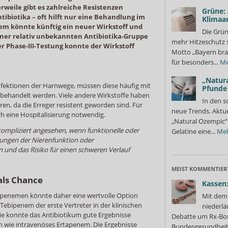
rweile gibt es zahlreiche Resistenzen
Grüne:
ibiotika – oft hilft nur eine Behandlung im
Klimaa
m könnte künftig ein neuer Wirkstoff und
Die Grün
einer relativ unbekannten Antibiotika-Gruppe
mehr Hitzeschutz 
er Phase-III-Testung konnte der Wirkstoff
Motto „Bayern bra
für besonders...
Me
„Natura
fektionen der Harnwege, müssen diese häufig mit
Pfunde
ehandelt werden. Viele andere Wirkstoffe haben
In den s
ren, da die Erreger resistent geworden sind. Für
neue Trends. Aktue
ch eine Hospitalisierung notwendig.
„Natural Ozempic“ 
ompliziert angesehen, wenn funktionelle oder
Gelatine eine...
Me
ungen der Nierenfunktion oder
 und das Risiko für einen schweren Verlauf
MEIST KOMMENTIER
als Chance
Kassen:
apenemen könnte daher eine wertvolle Option
Mit dem 
t Tebipenem der erste Vertreter in der klinischen
niederlä
die konnte das Antibiotikum gute Ergebnisse
Debatte um Rx-Bon
en wie intravenöses Ertapenem. Die Ergebnisse
Bundesgesundheits