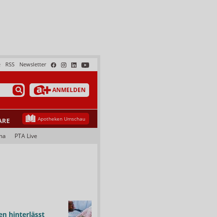
e
RSS
Newsletter
ANMELDEN
Apotheken Umschau
ARE
ma
PTA Live
n hinterlässt