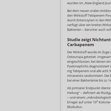
wurden im „New England Journa
Bei dem neuen oralen Antibio
den Wirkstoff Tebipenem Pivox
durch Enterozyten in den Wi
verfügt über ein breites Wir
Bakterien – darunter auch sol
Studie zeigt Nichtun
Carbapenem
Der Wirkstoff wurde im Zuge de
Osteuropa getestet. Insgesa
eingeschlossen, bei denen ei
Pyelonephritis diagnostiziert
mg Tebipenem oral alle acht 
intravenös randomisiert. Die
bei einer Bakteriämie bis zu 1
Als primärer Endpunkt diente 
Heilung“ – definiert als Rü
– und einem „mikrobiologisch
3
Erreger auf unter 10
Kolonie-
Blutkultur.