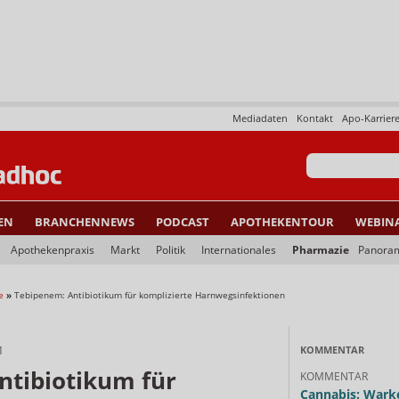
Mediadaten
Kontakt
Apo-Karrier
EN
BRANCHENNEWS
PODCAST
APOTHEKENTOUR
WEBIN
Apothekenpraxis
Markt
Politik
Internationales
Pharmazie
Panora
e
»
Tebipenem: Antibiotikum für komplizierte Harnwegsinfektionen
M
KOMMENTAR
ntibiotikum für
KOMMENTAR
Cannabis: Warke