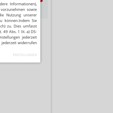
dere Informationen),
s zum Newsletter &
en vorzunehmen sowie
Datenschutz
die Nutzung unserer
zu können.Indem Sie
ich) zu. Dies umfasst
 49 Abs. 1 lit. a) DS-
stellungen jederzeit
 jederzeit widerrufen
EINSTELLUNGEN