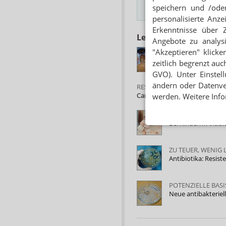
speichern und /oder
Hinweis
personalisierte Anz
Erkenntnisse über 
Lesen Sie auch
Angebote zu analys
RESISTENTE KEIME
"Akzeptieren" klicke
Antibiotika immer 
zeitlich begrenzt auc
GVO). Unter Einstel
ändern oder Datenver
RESERVEANTIBIOTIKA
Carbapenem-Resistenz bei C
werden. Weitere Info
NIEDRIGERE ANTI
Bei Kindern: Antib
ZU TEUER, WENIG 
Antibiotika: Resis
POTENZIELLE BASI
Neue antibakterie