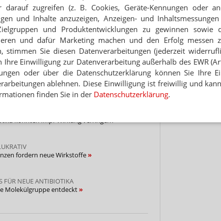
 darauf zugreifen (z. B. Cookies, Geräte-Kennungen oder an
 zum Newsletter & Datenschutz
Hinwei
eigen und Inhalte anzuzeigen, Anzeigen- und Inhaltsmessung
Zielgruppen und Produktentwicklungen zu gewinnen sowie 
ieren und dafür Marketing machen und den Erfolg messen 
n, stimmen Sie diesen Datenverarbeitungen (jederzeit widerrufl
häufiger nutzlos
h Ihre Einwilligung zur Datenverarbeitung außerhalb des EWR (Art.
lungen oder über die Datenschutzerklärung können Sie Ihre Ein
arbeitungen ablehnen. Diese Einwilligung ist freiwillig und kann
holera
rmationen finden Sie in der
Datenschutzerklärung
.
KÖRPERLEVEL
iotika könnten Impf-Wirkung verringern
LUKRATIV
tenzen fordern neue Wirkstoffe
S FÜR NEUE ANTIBIOTIKA
lle Molekülgruppe entdeckt