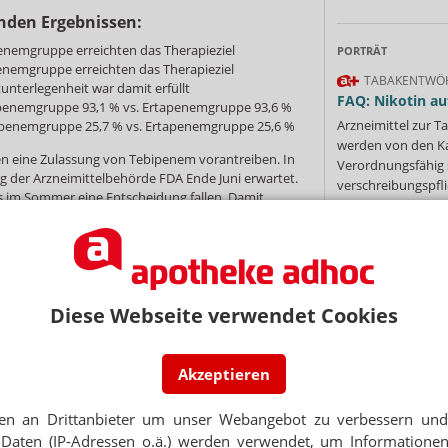
nden Ergebnissen:
enemgruppe erreichten das Therapieziel
PORTRÄT
enemgruppe erreichten das Therapieziel
TABAKENTWÖ
unterlegenheit war damit erfüllt
FAQ: Nikotin au
bipenemgruppe 93,1 % vs. Ertapenemgruppe 93,6 %
Arzneimittel zur
penemgruppe 25,7 % vs. Ertapenemgruppe 25,6 %
werden von den Ka
n eine Zulassung von Tebipenem vorantreiben. In
Verordnungsfähig s
g der Arzneimittelbehörde FDA Ende Juni erwartet.
verschreibungspfli
s im Sommer eine Entscheidung fallen. Damit
Mehr
»
rtreter aus der Gruppe der Carbapeneme zur
Diese Webseite verwendet Cookies
Ne
NEWSLETTER
Akzeptieren
E-MAIL ADRESS
 Tages direkt in Ihr Postfach. Kostenlos!
en an Drittanbieter um unser Webangebot zu verbessern und 
Jetzt
Jet
Daten (IP-Adressen o.ä.) werden verwendet, um Informationen
abonnieren